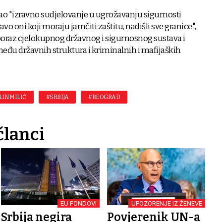
ao "izravno sudjelovanje u ugrožavanju sigurnosti
vo oni koji moraju jamčiti zaštitu, nadišli sve granice",
 poraz cjelokupnog državnog i sigurnosnog sustava i
eđu državnih struktura i kriminalnih i mafijaških
LIN MILIĆ
#SRBIJA
#BEOGRAD
članci
EU FONDOVI
UPOZORENJE IZ ŽENEVE
Srbija negira
Povjerenik UN-a