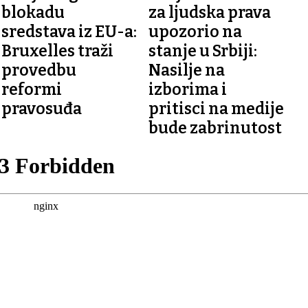
blokadu
za ljudska prava
sredstava iz EU-a:
upozorio na
Bruxelles traži
stanje u Srbiji:
provedbu
Nasilje na
reformi
izborima i
pravosuđa
pritisci na medije
bude zabrinutost