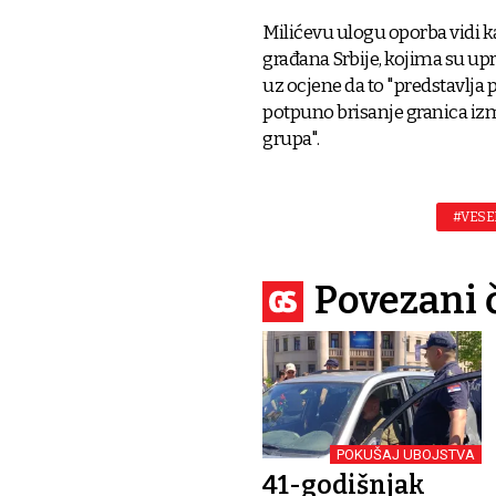
Milićevu ulogu oporba vidi k
građana Srbije, kojima su upra
uz ocjene da to "predstavlja
potpuno brisanje granica izm
grupa".
#VESE
Povezani 
POKUŠAJ UBOJSTVA
41-godišnjak