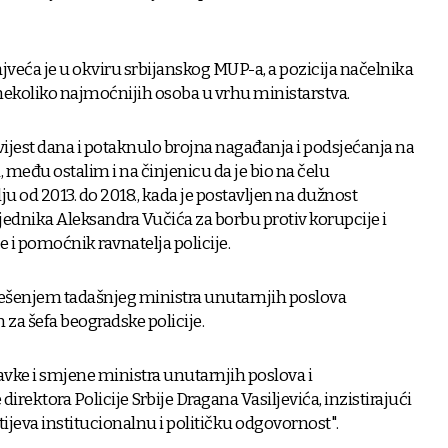
jveća je u okviru srbijanskog MUP-a, a pozicija načelnika
nekoliko najmoćnijih osoba u vrhu ministarstva.
vijest dana i potaknulo brojna nagađanja i podsjećanja na
 među ostalim i na činjenicu da je bio na čelu
ju od 2013. do 2018., kada je postavljen na dužnost
jednika Aleksandra Vučića za borbu protiv korupcije i
je i pomoćnik ravnatelja policije.
ešenjem tadašnjeg ministra unutarnjih poslova
 za šefa beogradske policije.
avke i smjene ministra unutarnjih poslova i
 direktora Policije Srbije Dragana Vasiljevića, inzistirajući
tijeva institucionalnu i političku odgovornost".