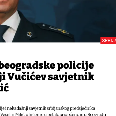
SRBIJ
beogradske policije
i Vučićev savjetnik
ić
ije i nekadašnji savjetnik srbijanskog predsjednika
Veselin Milić, uhićen je u petak, priopćeno je u Beogradu