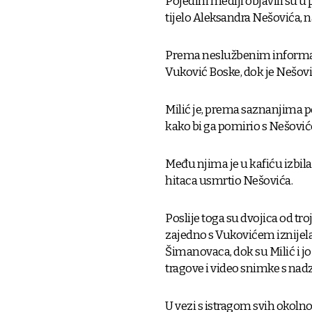
Pojedini mediji objavili su u 
tijelo Aleksandra Nešovića,
Prema neslužbenim informaci
Vuković Boske, dok je Nešovi
Milić je, prema saznanjima p
kako bi ga pomirio s Nešoviće
Među njima je u kafiću izbila
hitaca usmrtio Nešovića.
Poslije toga su dvojica od tro
zajedno s Vukovićem iznijela t
Šimanovaca, dok su Milić i još
tragove i video snimke s na
U vezi s istragom svih okol