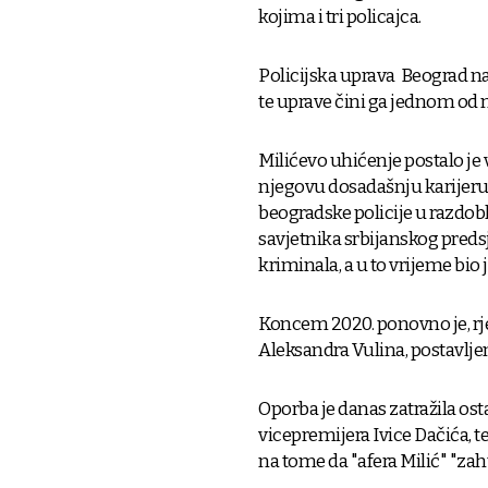
kojima i tri policajca.
Policijska uprava Beograd na
te uprave čini ga jednom od 
Milićevo uhićenje postalo je 
njegovu dosadašnju karijeru,
beogradske policije u razdobl
savjetnika srbijanskog preds
kriminala, a u to vrijeme bio 
Koncem 2020. ponovno je, rj
Aleksandra Vulina, postavljen
Oporba je danas zatražila ost
vicepremijera Ivice Dačića, te
na tome da "afera Milić" "zah