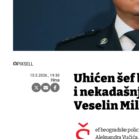
PIXSELL
Uhićen šef 
15.5.2026., 19:30
Hina
i nekadašnj
Veselin Mil
ef beogradske polic
Aleksandra Vučića, 