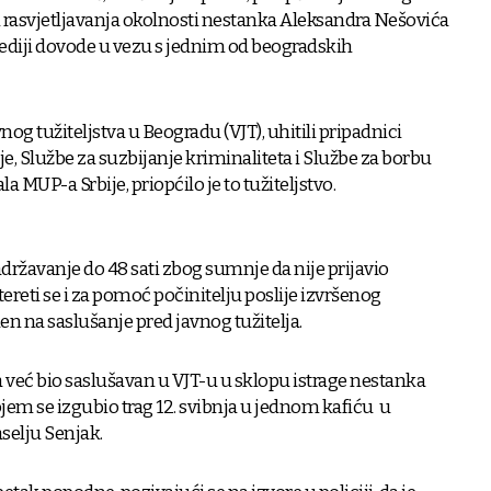
i rasvjetljavanja okolnosti nestanka Aleksandra Nešovića
mediji dovode u vezu s jednim od beogradskih
nog tužiteljstva u Beogradu (VJT), uhitili pripadnici
je, Službe za suzbijanje kriminaliteta i Službe za borbu
 MUP-a Srbije, priopćilo je to tužiteljstvo.
državanje do 48 sati zbog sumnje da nije prijavio
 tereti se i za pomoć počinitelju poslije izvršenog
den na saslušanje pred javnog tužitelja.
ja već bio saslušavan u VJT-u u sklopu istrage nestanka
jem se izgubio trag 12. svibnja u jednom kafiću u
elju Senjak.