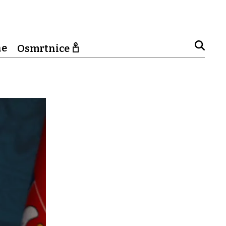
ne
Osmrtnice