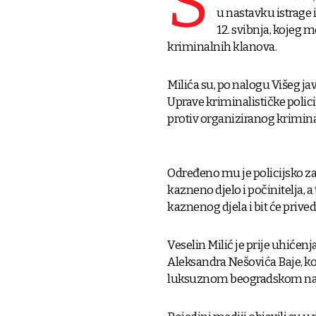
Š
u nastavku istrage 
12. svibnja, kojeg 
kriminalnih klanova.
Milića su, po nalogu Višeg jav
Uprave kriminalističke polici
protiv organiziranog kriminala
Određeno mu je policijsko za
kazneno djelo i počinitelja, a
kaznenog djela i bit će prive
Veselin Milić je prije uhićen
Aleksandra Nešovića Baje, ko
luksuznom beogradskom nas