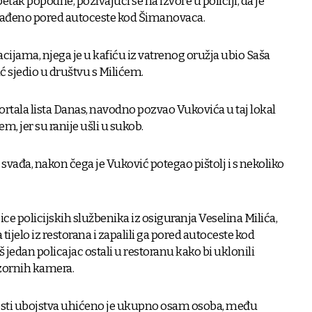
petak popodne, pozivajući se na izvore u policiji, da je
 nađeno pored autoceste kod Šimanovaca.
jama, njega je u kafiću iz vatrenog oružja ubio Saša
ć sjedio u društvu s Milićem.
ortala lista Danas, navodno pozvao Vukovića u taj lokal
m, jer su ranije ušli u sukob.
 svađa, nakon čega je Vuković potegao pištolj i s nekoliko
jice policijskih službenika iz osiguranja Veselina Milića,
ijelo iz restorana i zapalili ga pored autoceste kod
 jedan policajac ostali u restoranu kako bi uklonili
dzornih kamera.
nosti ubojstva uhićeno je ukupno osam osoba, među