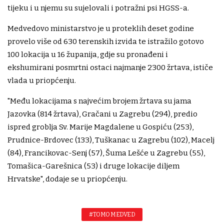
tijeku i u njemu su sujelovali i potražni psi HGSS-a.
Medvedovo ministarstvo je u proteklih deset godine
provelo više od 630 terenskih izvida te istražilo gotovo
100 lokacija u 16 županija, gdje su pronađeni i
ekshumirani posmrtni ostaci najmanje 2300 žrtava, ističe
vlada u priopćenju.
"Među lokacijama s najvećim brojem žrtava su jama
Jazovka (814 žrtava), Gračani u Zagrebu (294), predio
ispred groblja Sv. Marije Magdalene u Gospiću (253),
Prudnice-Brdovec (133), Tuškanac u Zagrebu (102), Macelj
(84), Francikovac-Senj (57), Šuma Lešće u Zagrebu (55),
Tomašica-Garešnica (53) i druge lokacije diljem
Hrvatske", dodaje se u priopćenju.
#TOMO MEDVED