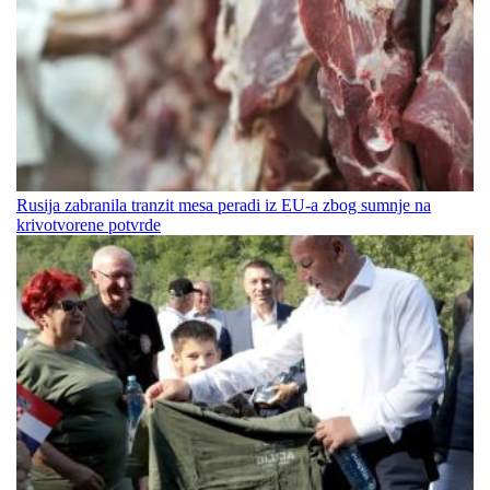
Rusija zabranila tranzit mesa peradi iz EU-a zbog sumnje na
krivotvorene potvrde