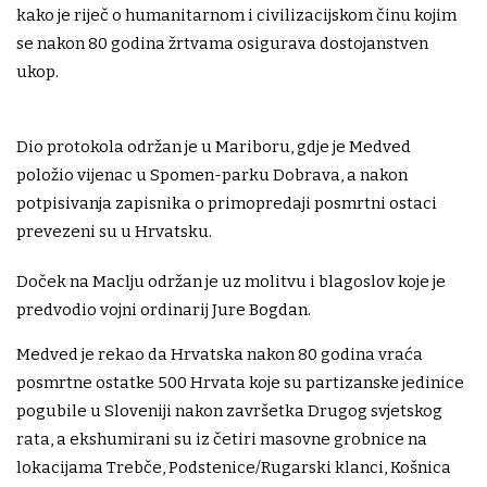
kako je riječ o humanitarnom i civilizacijskom činu kojim
se nakon 80 godina žrtvama osigurava dostojanstven
ukop.
Dio protokola održan je u Mariboru, gdje je Medved
položio vijenac u Spomen-parku Dobrava, a nakon
potpisivanja zapisnika o primopredaji posmrtni ostaci
prevezeni su u Hrvatsku.
Doček na Maclju održan je uz molitvu i blagoslov koje je
predvodio vojni ordinarij Jure Bogdan.
Medved je rekao da Hrvatska nakon 80 godina vraća
posmrtne ostatke 500 Hrvata koje su partizanske jedinice
pogubile u Sloveniji nakon završetka Drugog svjetskog
rata, a ekshumirani su iz četiri masovne grobnice na
lokacijama Trebče, Podstenice/Rugarski klanci, Košnica