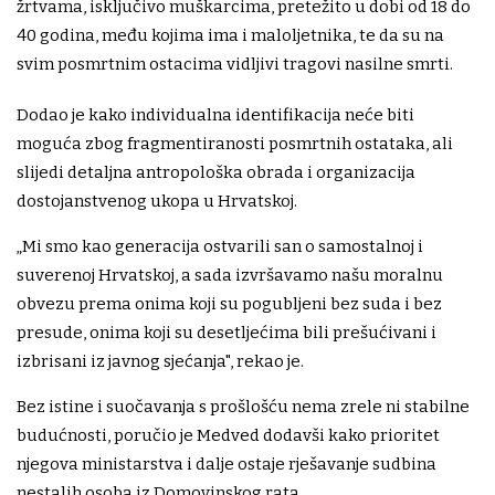
žrtvama, isključivo muškarcima, pretežito u dobi od 18 do
40 godina, među kojima ima i maloljetnika, te da su na
svim posmrtnim ostacima vidljivi tragovi nasilne smrti.
Dodao je kako individualna identifikacija neće biti
moguća zbog fragmentiranosti posmrtnih ostataka, ali
slijedi detaljna antropološka obrada i organizacija
dostojanstvenog ukopa u Hrvatskoj.
„Mi smo kao generacija ostvarili san o samostalnoj i
suverenoj Hrvatskoj, a sada izvršavamo našu moralnu
obvezu prema onima koji su pogubljeni bez suda i bez
presude, onima koji su desetljećima bili prešućivani i
izbrisani iz javnog sjećanja", rekao je.
Bez istine i suočavanja s prošlošću nema zrele ni stabilne
budućnosti, poručio je Medved dodavši kako prioritet
njegova ministarstva i dalje ostaje rješavanje sudbina
nestalih osoba iz Domovinskog rata.