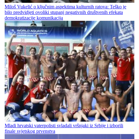
Miloš Vukelić o ključnim aspektima kulturnih ratova: Teško je
bilo predvidjeti ovoliki stupanj negativnih društvenih efekata
demokratizacije komunikacija
Mladi hrvatski vaterpolisti svladali vršnjaki iz Srbije i izborili
finale svjetskog prvenstva