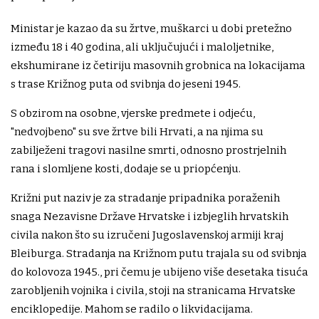
Ministar je kazao da su žrtve, muškarci u dobi pretežno
između 18 i 40 godina, ali uključujući i maloljetnike,
ekshumirane iz četiriju masovnih grobnica na lokacijama
s trase Križnog puta od svibnja do jeseni 1945.
S obzirom na osobne, vjerske predmete i odjeću,
"nedvojbeno" su sve žrtve bili Hrvati, a na njima su
zabilježeni tragovi nasilne smrti, odnosno prostrjelnih
rana i slomljene kosti, dodaje se u priopćenju.
Križni put naziv je za stradanje pripadnika poraženih
snaga Nezavisne Države Hrvatske i izbjeglih hrvatskih
civila nakon što su izručeni Jugoslavenskoj armiji kraj
Bleiburga. Stradanja na Križnom putu trajala su od svibnja
do kolovoza 1945., pri čemu je ubijeno više desetaka tisuća
zarobljenih vojnika i civila, stoji na stranicama Hrvatske
enciklopedije. Mahom se radilo o likvidacijama.