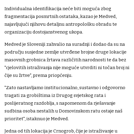
Individualna identifikacija neće biti moguća zbog
fragmentacija posmrtnih ostataka, kazao je Medved,
najavljujući njihovu detaljnu antropološku obradu te
organizaciju dostojanstvenog ukopa.
Medved je Sloveniji zahvalio na suradnji i dodao da su na
području susjedne zemlje utvrđene brojne druge lokacije
masovnih grobnica žrtava različitih narodnosti te da bez
"cjelovitih istraživanja nije moguće utvrditi ni točan broj ni
čije su žrtve", prema priopćenju.
"Zato nastavljamo institucionalno, sustavno i odgovorno
tragati za grobištima iz Drugog svjetskog rata i
poslijeratnog razdoblja, s napomenom da rješavanje
sudbina osoba nestalih u Domovinskom ratu ostaje naš
prioritet", istaknuo je Medved.
Jedna od tih lokacija je Crnogrob, čije je istraživanje u