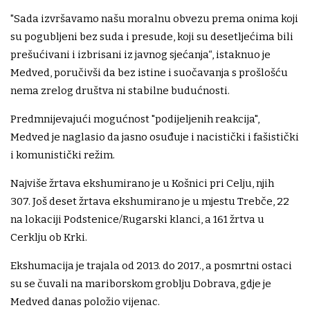
"Sada izvršavamo našu moralnu obvezu prema onima koji
su pogubljeni bez suda i presude, koji su desetljećima bili
prešućivani i izbrisani iz javnog sjećanja“, istaknuo je
Medved, poručivši da bez istine i suočavanja s prošlošću
nema zrelog društva ni stabilne budućnosti.
Predmnijevajući mogućnost "podijeljenih reakcija",
Medved je naglasio da jasno osuđuje i nacistički i fašistički
i komunistički režim.
Najviše žrtava ekshumirano je u Košnici pri Celju, njih
307. Još deset žrtava ekshumirano je u mjestu Trebče, 22
na lokaciji Podstenice/Rugarski klanci, a 161 žrtva u
Cerklju ob Krki.
Ekshumacija je trajala od 2013. do 2017., a posmrtni ostaci
su se čuvali na mariborskom groblju Dobrava, gdje je
Medved danas položio vijenac.