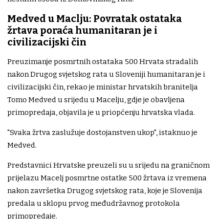
Medved u Maclju: Povratak ostataka
žrtava poraća humanitaran je i
civilizacijski čin
Preuzimanje posmrtnih ostataka 500 Hrvata stradalih
nakon Drugog svjetskog rata u Sloveniji humanitaran je i
civilizacijski čin, rekao je ministar hrvatskih branitelja
Tomo Medved u srijedu u Macelju, gdje je obavljena
primopredaja, objavila je u priopćenju hrvatska vlada.
"Svaka žrtva zaslužuje dostojanstven ukop", istaknuo je
Medved.
Predstavnici Hrvatske preuzeli su u srijedu na graničnom
prijelazu Macelj posmrtne ostatke 500 žrtava iz vremena
nakon završetka Drugog svjetskog rata, koje je Slovenija
predala u sklopu prvog međudržavnog protokola
primopredaje.