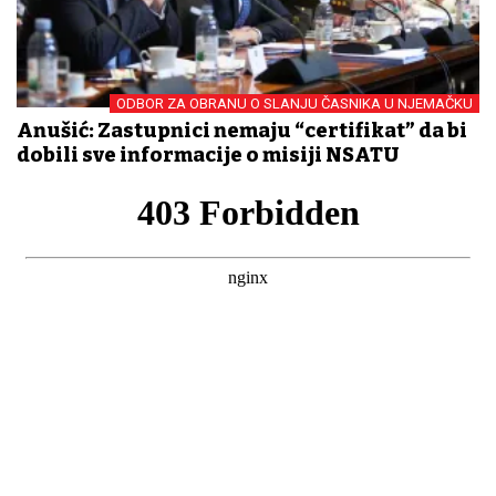
ODBOR ZA OBRANU O SLANJU ČASNIKA U NJEMAČKU
Anušić: Zastupnici nemaju “certifikat” da bi
dobili sve informacije o misiji NSATU