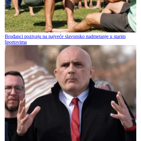
Brođanci pozivaju na najveće slavonsko nadmetanje u starim
športovima