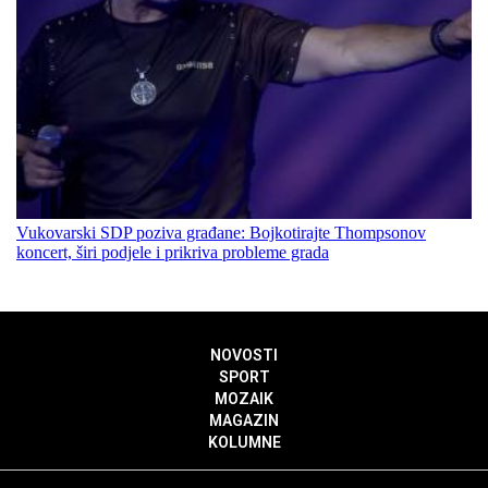
Vukovarski SDP poziva građane: Bojkotirajte Thompsonov
koncert, širi podjele i prikriva probleme grada
NOVOSTI
SPORT
MOZAIK
MAGAZIN
KOLUMNE