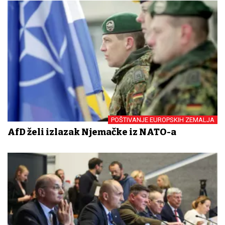
POŠTIVANJE EUROPSKIH ZEMALJA
AfD želi izlazak Njemačke iz NATO-a