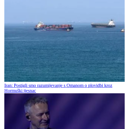
Iran: Postigli smo razumijevanje s Omanom o plovidbi kroz
Hormuški tjesnac