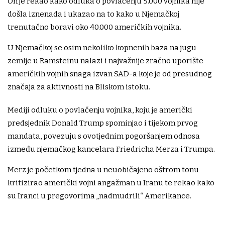
On je rekao kako odluka o povlačenju 5.000 vojnika nije
došla iznenada i ukazao na to kako u Njemačkoj
trenutačno boravi oko 40.000 američkih vojnika.
U Njemačkoj se osim nekoliko kopnenih baza na jugu
zemlje u Ramsteinu nalazi i najvažnije zračno uporište
američkih vojnih snaga izvan SAD-a koje je od presudnog
značaja za aktivnosti na Bliskom istoku.
Mediji odluku o povlačenju vojnika, koju je američki
predsjednik Donald Trump spominjao i tijekom prvog
mandata, povezuju s ovotjednim pogoršanjem odnosa
između njemačkog kancelara Friedricha Merza i Trumpa.
Merz je početkom tjedna u neuobičajeno oštrom tonu
kritizirao američki vojni angažman u Iranu te rekao kako
su Iranci u pregovorima „nadmudrili“ Amerikance.