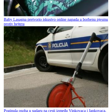
Baby Lasagna pretvorio iskustvo online napada u borbenu pjesmu
protiv hejtera
Poginula osoba u sudaru na cesti između Vinkovaca i Jankovaca,