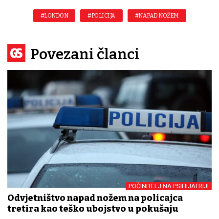
#LONDON
#POLICIJA
#NAPAD NOŽEM
Povezani članci
POČINITELJ NA PSIHIJATRIJI
Odvjetništvo napad nožem na policajca
tretira kao teško ubojstvo u pokušaju