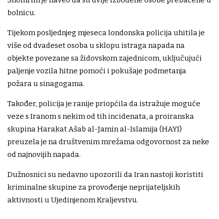
Shomrim je naveo da su dvije izbodene osobe prebačene u
bolnicu.
Tijekom posljednjeg mjeseca londonska policija uhitila je
više od dvadeset osoba u sklopu istraga napada na
objekte povezane sa židovskom zajednicom, uključujući
paljenje vozila hitne pomoći i pokušaje podmetanja
požara u sinagogama.
Također, policija je ranije priopćila da istražuje moguće
veze s Iranom s nekim od tih incidenata, a proiranska
skupina Harakat Ašab al-Jamin al-Islamija (HAYI)
preuzela je na društvenim mrežama odgovornost za neke
od najnovijih napada.
Dužnosnici su nedavno upozorili da Iran nastoji koristiti
kriminalne skupine za provođenje neprijateljskih
aktivnosti u Ujedinjenom Kraljevstvu.