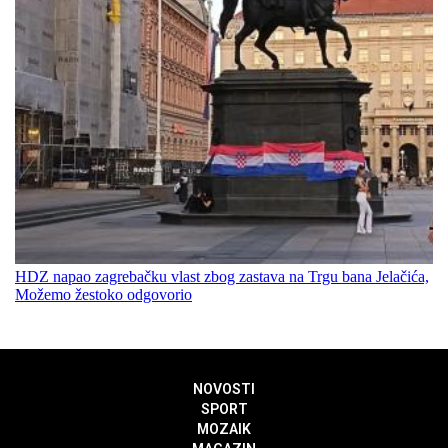
HDZ napao zagrebačku vlast zbog zastava na Trgu bana Jelačića,
Možemo žestoko odgovorio
NOVOSTI
SPORT
MOZAIK