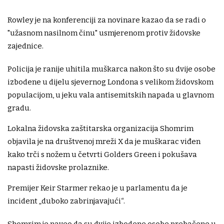
Rowley je na konferenciji za novinare kazao da se radi o
"užasnom nasilnom činu" usmjerenom protiv židovske
zajednice.
Policija je ranije uhitila muškarca nakon što su dvije osobe
izbodene u dijelu sjevernog Londona s velikom židovskom
populacijom, u jeku vala antisemitskih napada u glavnom
gradu.
Lokalna židovska zaštitarska organizacija Shomrim
objavila je na društvenoj mreži X da je muškarac viđen
kako trči s nožem u četvrti Golders Green i pokušava
napasti židovske prolaznike.
Premijer Keir Starmer rekao je u parlamentu da je
incident „duboko zabrinjavajući“.