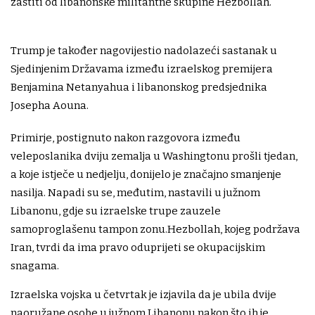
zaštiti od libanonske militantne skupine Hezbollah.
Trump je također nagovijestio nadolazeći sastanak u
Sjedinjenim Državama između izraelskog premijera
Benjamina Netanyahua i libanonskog predsjednika
Josepha Aouna.
Primirje, postignuto nakon razgovora između
veleposlanika dviju zemalja u Washingtonu prošli tjedan,
a koje istječe u nedjelju, donijelo je značajno smanjenje
nasilja. Napadi su se, međutim, nastavili u južnom
Libanonu, gdje su izraelske trupe zauzele
samoproglašenu tampon zonu.Hezbollah, kojeg podržava
Iran, tvrdi da ima pravo oduprijeti se okupacijskim
snagama.
Izraelska vojska u četvrtak je izjavila da je ubila dvije
naoružane osobe u južnom Libanonu nakon što ih je