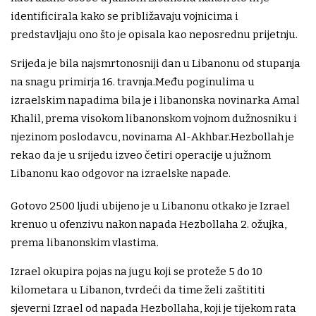
identificirala kako se približavaju vojnicima i
predstavljaju ono što je opisala kao neposrednu prijetnju.
Srijeda je bila najsmrtonosniji dan u Libanonu od stupanja
na snagu primirja 16. travnja.Među poginulima u
izraelskim napadima bila je i libanonska novinarka Amal
Khalil, prema visokom libanonskom vojnom dužnosniku i
njezinom poslodavcu, novinama Al-Akhbar.Hezbollah je
rekao da je u srijedu izveo četiri operacije u južnom
Libanonu kao odgovor na izraelske napade.
Gotovo 2500 ljudi ubijeno je u Libanonu otkako je Izrael
krenuo u ofenzivu nakon napada Hezbollaha 2. ožujka,
prema libanonskim vlastima.
Izrael okupira pojas na jugu koji se proteže 5 do 10
kilometara u Libanon, tvrdeći da time želi zaštititi
sjeverni Izrael od napada Hezbollaha, koji je tijekom rata