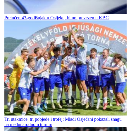
Pretučen 43-godišnjak u Osijeku, hitno prevezen u KBC
Tri utakmice, tri pobjede i trofej: Mladi Osječani pokazali snagu
na međunarodnom turniru