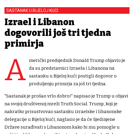
SASTANAK U BIJELOJ KUĆI
Izrael i Libanon
dogovorili još tri tjedna
primirja
A
merički predsjednik Donald Trump objavio je
da su predstavnici Izraela i Libanona na
sastanku u Bijeloj kući postigli dogovor o
produljenju primirja za još tri tjedna.
"Sastanak je prošao vrlo dobro!" napisao je Trump u objavi
na svojoj društvenoj mreži Truth Social. Trump, koji je
nakratko prisustvovao sastanku izraelske i libanonske
delegacije u Bijeloj kući, naglasio je da će Sjedinjene
Države surađivati ​​s Libanonom kako bi mu pomogle u