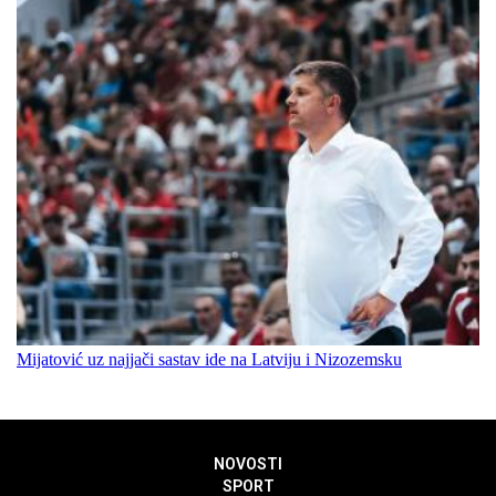
Mijatović uz najjači sastav ide na Latviju i Nizozemsku
NOVOSTI
SPORT