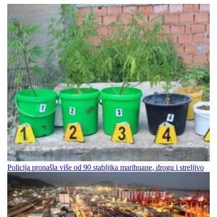
Policija pronašla više od 90 stabljika marihuane, drogu i streljivo