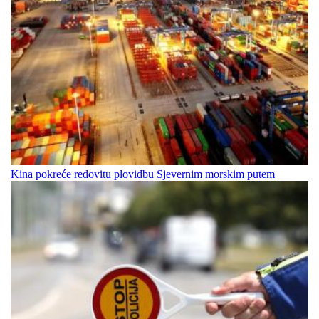
Kina pokreće redovitu plovidbu Sjevernim morskim putem