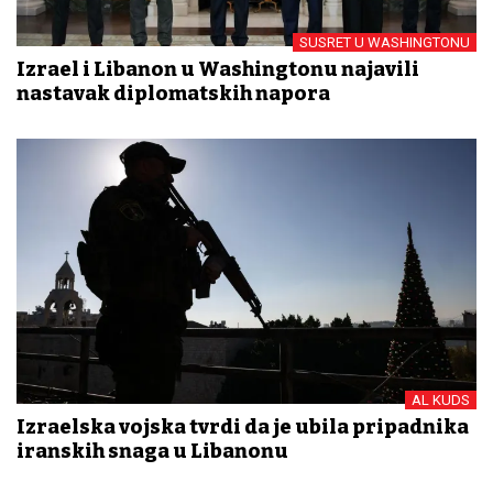
SUSRET U WASHINGTONU
Izrael i Libanon u Washingtonu najavili
nastavak diplomatskih napora
AL KUDS
Izraelska vojska tvrdi da je ubila pripadnika
iranskih snaga u Libanonu