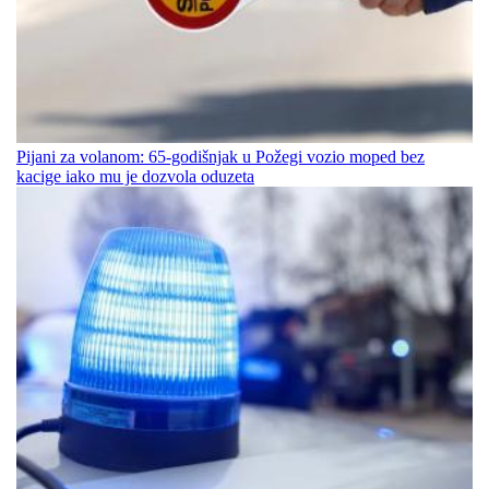
Pijani za volanom: 65-godišnjak u Požegi vozio moped bez
kacige iako mu je dozvola oduzeta