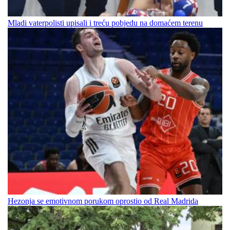
Mladi vaterpolisti upisali i treću pobjedu na domaćem terenu
Hezonja se emotivnom porukom oprostio od Real Madrida