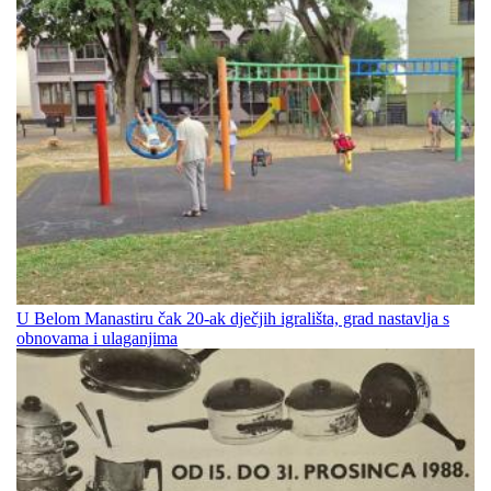
U Belom Manastiru čak 20-ak dječjih igrališta, grad nastavlja s
obnovama i ulaganjima