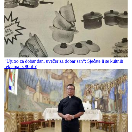
"Ujutro za dobar dan, uvečer za dobar san“: Sjećate li se kultnih
reklama iz 80-ih?