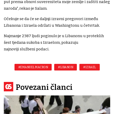
put prema obnovi suvereniteta moje zemlje i zaštiti našeg
naroda", rekao je Salam.
Očekuje se da će se daljnji izravni pregovori između
Libanona i Izraela održati u Washingtonu u četvrtak.
Najmanje 2387 ljudi poginulo je u Libanonu u proteklih
šest tjedana sukoba s Izraelom, pokazuju
najnoviji službeni podaci.
#EMANUEL MACRON
#LIBANON
#IZRAEL
Povezani članci