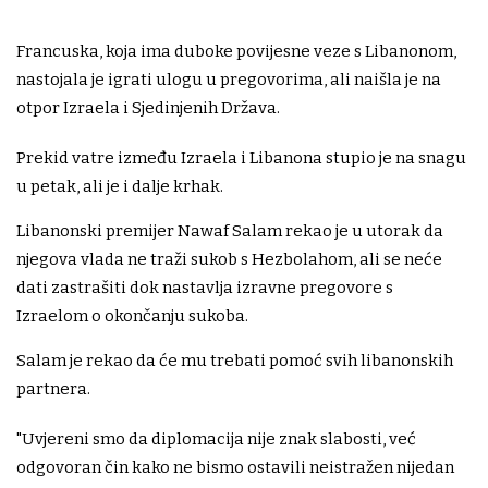
Francuska, koja ima duboke povijesne veze s ‌Libanonom,
nastojala je igrati ​ulogu u pregovorima, ali ‌naišla je na
otpor Izraela i Sjedinjenih Država.
Prekid vatre između Izraela i Libanona stupio je na snagu
u petak, ali je i dalje krhak.
Libanonski premijer Nawaf Salam rekao je u utorak da
njegova vlada ne traži sukob s Hezbolahom, ali ‌se neće
dati zastrašiti dok nastavlja izravne pregovore s
Izraelom o okončanju sukoba.
Salam je rekao da će mu trebati pomoć svih ‌libanonskih
partnera.
"Uvjereni smo da diplomacija nije znak slabosti, već
odgovoran čin kako ne bismo ostavili neistražen nijedan