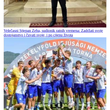
Velečasni Stjepan Zeba, sudionik ratnih vremena: Zadržati svoje
dostojanstvo i čuvati svoje, i po cijenu života