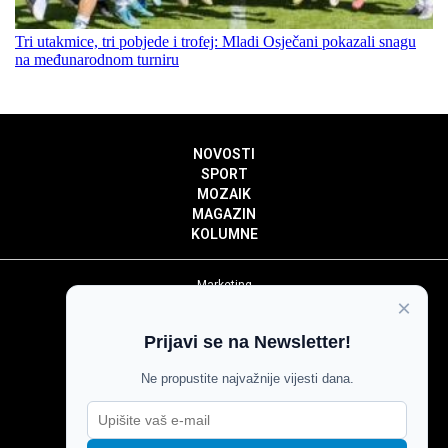
Tri utakmice, tri pobjede i trofej: Mladi Osječani pokazali snagu
na međunarodnom turniru
NOVOSTI
SPORT
MOZAIK
MAGAZIN
KOLUMNE
Marketing
×
Politika privatnosti
Politika kolačića
Prijavi se na Newsletter!
Impressum
Pravila prenošenja sadržaja
Ne propustite najvažnije vijesti dana.
Pravila komentiranja
Agroglas