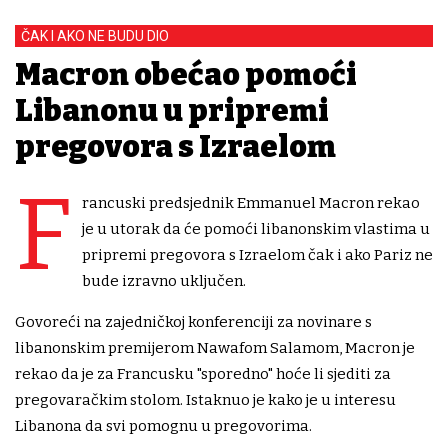
ČAK I AKO NE BUDU DIO
Macron obećao pomoći
Libanonu u pripremi
pregovora s Izraelom
F
rancuski ​predsjednik Emmanuel Macron rekao
je ⁠u utorak ⁠da će pomoći libanonskim ⁠vlastima u
pripremi ​pregovora s Izraelom ​čak i ako Pariz ne
bude izravno uključen.
Govoreći na zajedničkoj ​konferenciji za novinare s
libanonskim premijerom Nawafom ⁠Salamom, Macron je
rekao da je za ​Francusku "sporedno" hoće li sjediti za
pregovaračkim stolom. Istaknuo je kako je u interesu
Libanona da svi pomognu u pregovorima.