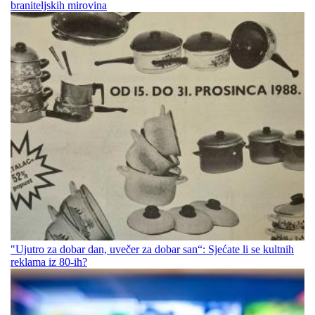
braniteljskih mirovina
"Ujutro za dobar dan, uvečer za dobar san“: Sjećate li se kultnih
reklama iz 80-ih?