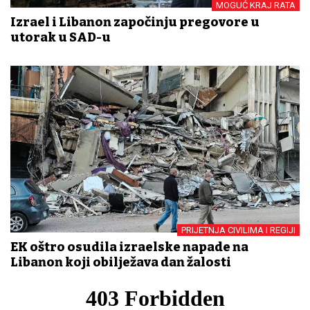
MOGUĆ KRAJ RATA
Izrael i Libanon započinju pregovore u
utorak u SAD-u
PRIJETNJA CIVILIMA I REGIJI
EK oštro osudila izraelske napade na
Libanon koji obilježava dan žalosti