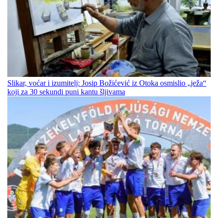
Slikar, voćar i izumitelj: Josip Božićević iz Otoka osmislio „ježa“
koji za 30 sekundi puni kantu šljivama