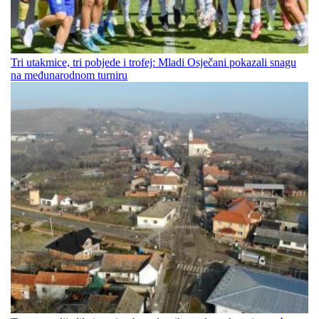
Tri utakmice, tri pobjede i trofej: Mladi Osječani pokazali snagu
na međunarodnom turniru