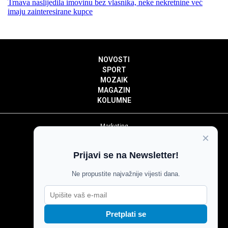
Trnava naslijedila imovinu bez vlasnika, neke nekretnine već
imaju zainteresirane kupce
NOVOSTI
SPORT
MOZAIK
MAGAZIN
KOLUMNE
Marketing
×
Politika privatnosti
Politika kolačića
Prijavi se na Newsletter!
Impressum
Pravila prenošenja sadržaja
Ne propustite najvažnije vijesti dana.
Pravila komentiranja
Agroglas
Pretplati se