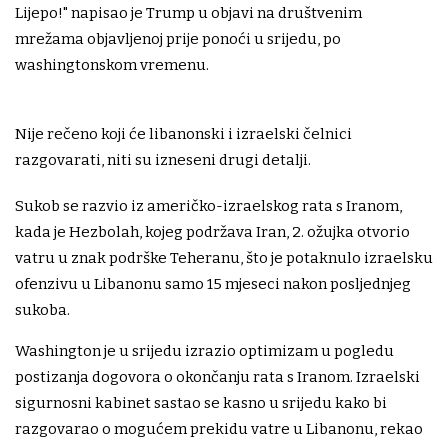
Lijepo!" napisao je Trump u objavi na društvenim
mrežama objavljenoj prije ponoći u srijedu, po
washingtonskom vremenu.
Nije rečeno koji će libanonski i izraelski čelnici
razgovarati, niti su izneseni drugi detalji.
Sukob se razvio iz američko-izraelskog rata s Iranom,
kada je Hezbolah, kojeg podržava Iran, 2. ožujka otvorio
vatru u znak podrške Teheranu, što je potaknulo izraelsku
ofenzivu u Libanonu samo 15 mjeseci nakon posljednjeg
sukoba.
Washington je u srijedu izrazio optimizam u pogledu
postizanja dogovora o okončanju rata s Iranom. Izraelski
sigurnosni kabinet sastao se kasno u srijedu kako bi
razgovarao o mogućem prekidu vatre u Libanonu, rekao