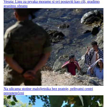
Veraja: Ligu za prvaka moramo si svi postaviti kao cilj, gradimo
granitnu obranu
Na ulicama stotine maloljetnika bez pratnje, prihvatni centri
preopterećeni