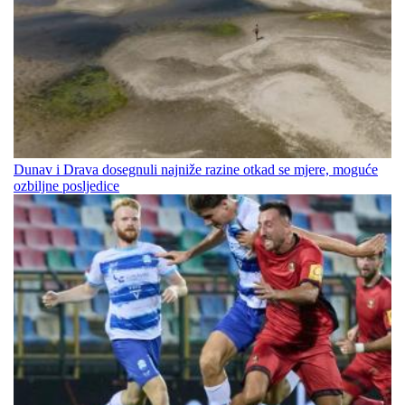
Dunav i Drava dosegnuli najniže razine otkad se mjere, moguće
ozbiljne posljedice