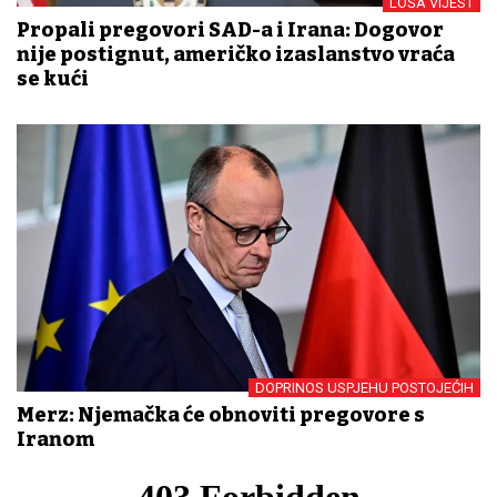
LOŠA VIJEST
Propali pregovori SAD-a i Irana: Dogovor
nije postignut, američko izaslanstvo vraća
se kući
DOPRINOS USPJEHU POSTOJEĆIH
Merz: Njemačka će obnoviti pregovore s
Iranom