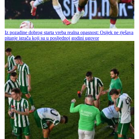
Iz pozadine dobrog starta vreba realna opasnost: Osijek ne rješava
pitanje igrača koji su u posljednoj godini ugovor