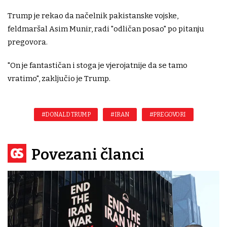
Trump je rekao da načelnik pakistanske vojske,
feldmaršal Asim Munir, radi "odličan posao" po pitanju
pregovora.
"On je fantastičan i stoga je vjerojatnije da se tamo
vratimo", zaključio je Trump.
#DONALD TRUMP
#IRAN
#PREGOVORI
Povezani članci