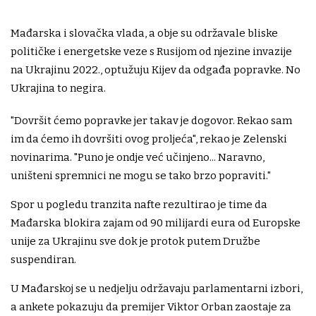
Mađarska i slovačka vlada, a obje su održavale bliske
političke i energetske veze s Rusijom od njezine invazije
na Ukrajinu 2022., optužuju Kijev da odgađa popravke. No
Ukrajina to negira.
"Dovršit ćemo popravke jer takav je dogovor. Rekao sam
im da ćemo ih dovršiti ovog proljeća", rekao je Zelenski
novinarima. "Puno je ondje već učinjeno... Naravno,
uništeni spremnici ne mogu se tako brzo popraviti."
Spor u pogledu tranzita nafte rezultirao je time da
Mađarska blokira zajam od 90 milijardi eura od Europske
unije za Ukrajinu sve dok je protok putem Družbe
suspendiran.
U Mađarskoj se u nedjelju održavaju parlamentarni izbori,
a ankete pokazuju da premijer Viktor Orban zaostaje za