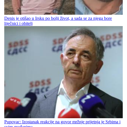
Denis je otišao u Irsku po bolji život, a sada se za njega bore
liječnici i obitelj
Pupovac: Izostanak reakcije na govor mržnje prijetnja je Srbima i
svim građanima