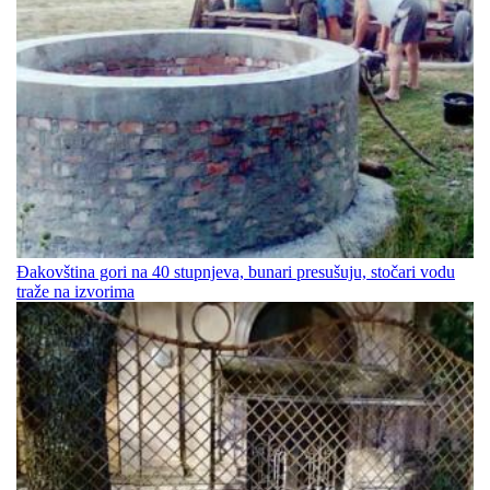
Đakovština gori na 40 stupnjeva, bunari presušuju, stočari vodu
traže na izvorima