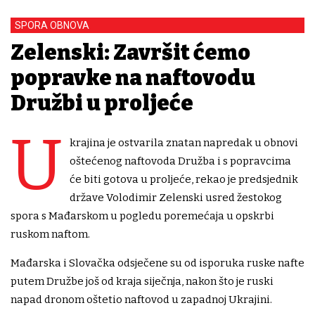
SPORA OBNOVA
Zelenski: Završit ćemo
popravke na naftovodu
Družbi u proljeće
U
krajina je ostvarila znatan napredak u obnovi
oštećenog naftovoda Družba i s popravcima
će biti gotova u proljeće, rekao je predsjednik
države Volodimir Zelenski usred žestokog
spora s Mađarskom u pogledu poremećaja u opskrbi
ruskom naftom.
Mađarska i Slovačka odsječene su od isporuka ruske nafte
putem Družbe još od kraja siječnja, nakon što je ruski
napad dronom oštetio naftovod u zapadnoj Ukrajini.