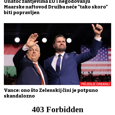
Unatoč zahtjevima EU i negodovanju
Mađarske naftovod Družba neće "tako skoro"
biti popravljen
PRIJENJE ORBANU
Vance: ono što Zelenskij čini je potpuno
skandalozno