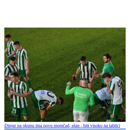
Dinjar na okupu ima novu momčad, plan - biti visoko na tablici