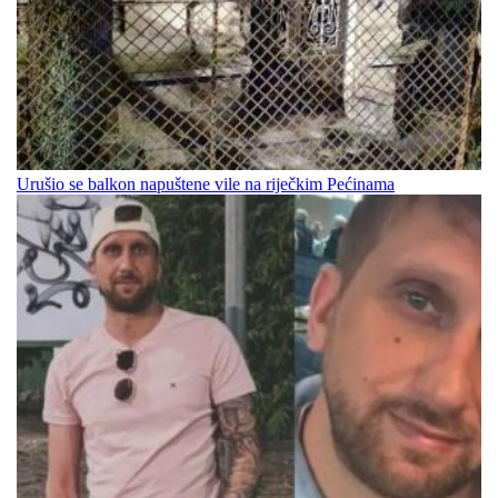
Urušio se balkon napuštene vile na riječkim Pećinama