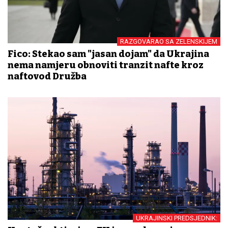
RAZGOVARAO SA ZELENSKIJEM
Fico: Stekao sam "jasan dojam" da Ukrajina
nema namjeru obnoviti tranzit nafte kroz
naftovod Družba
UKRAJINSKI PREDSJEDNIK: