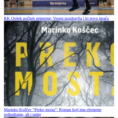
RK Osijek počinje pripreme: Veraja pozdravlja i tri nova igrača
Marinko Koščec “Preko mosta”: Roman koji ima elemente
psihodrame, ali i satire