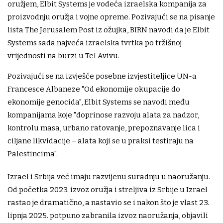
oružjem, Elbit Systems je vodeća izraelska kompanija za
proizvodnju oružja i vojne opreme. Pozivajući se na pisanje
lista The Jerusalem Post iz ožujka, BIRN navodi da je Elbit
Systems sada najveća izraelska tvrtka po tržišnoj
vrijednosti na burzi u Tel Avivu.
Pozivajući se na izvješće posebne izvjestiteljice UN-a
Francesce Albaneze "Od ekonomije okupacije do
ekonomije genocida", Elbit Systems se navodi među
kompanijama koje "doprinose razvoju alata za nadzor,
kontrolu masa, urbano ratovanje, prepoznavanje lica i
ciljane likvidacije – alata koji se u praksi testiraju na
Palestincima".
Izrael i Srbija već imaju razvijenu suradnju u naoružanju.
Od početka 2023. izvoz oružja i streljiva iz Srbije u Izrael
rastao je dramatično, a nastavio se i nakon što je vlast 23.
lipnja 2025. potpuno zabranila izvoz naoružanja, objavili