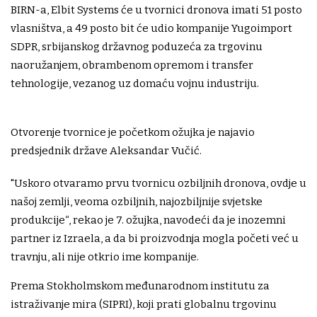
BIRN-a, Elbit Systems će u tvornici dronova imati 51 posto
vlasništva, a 49 posto bit će udio kompanije Yugoimport
SDPR, srbijanskog državnog poduzeća za trgovinu
naoružanjem, obrambenom opremom i transfer
tehnologije, vezanog uz domaću vojnu industriju.
Otvorenje tvornice je početkom ožujka je najavio
predsjednik države Aleksandar Vučić.
"Uskoro otvaramo prvu tvornicu ozbiljnih dronova, ovdje u
našoj zemlji, veoma ozbiljnih, najozbiljnije svjetske
produkcije“, rekao je 7. ožujka, navodeći da je inozemni
partner iz Izraela, a da bi proizvodnja mogla početi već u
travnju, ali nije otkrio ime kompanije.
Prema Stokholmskom međunarodnom institutu za
istraživanje mira (SIPRI), koji prati globalnu trgovinu