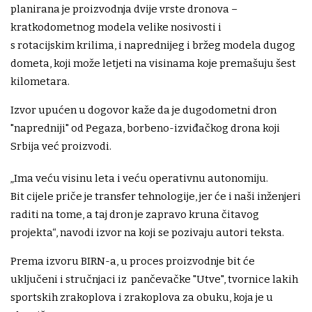
planirana je proizvodnja dvije vrste dronova –
kratkodometnog modela velike nosivosti i
s rotacijskim krilima, i naprednijeg i bržeg modela dugog
dometa, koji može letjeti na visinama koje premašuju šest
kilometara.
Izvor upućen u dogovor kaže da je dugodometni dron
"napredniji" od Pegaza, borbeno-izviđačkog drona koji
Srbija već proizvodi.
„Ima veću visinu leta i veću operativnu autonomiju.
Bit cijele priče je transfer tehnologije, jer će i naši inženjeri
raditi na tome, a taj dron je zapravo kruna čitavog
projekta“, navodi izvor na koji se pozivaju autori teksta.
Prema izvoru BIRN-a, u proces proizvodnje bit će
uključeni i stručnjaci iz pančevačke "Utve", tvornice lakih
sportskih zrakoplova i zrakoplova za obuku, koja je u