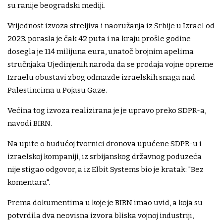
su ranije beogradski mediji.
Vrijednost izvoza streljiva i naoružanja iz Srbije u Izrael od
2023. porasla je čak 42 puta i na kraju prošle godine
dosegla je 114 milijuna eura, unatoč brojnim apelima
stručnjaka Ujedinjenih naroda da se prodaja vojne opreme
Izraelu obustavi zbog odmazde izraelskih snaga nad
Palestincima u Pojasu Gaze.
Većina tog izvoza realizirana je je upravo preko SDPR-a,
navodi BIRN.
Na upite o budućoj tvornici dronova upućene SDPR-u i
izraelskoj kompaniji, iz srbijanskog državnog poduzeća
nije stigao odgovor, a iz Elbit Systems bio je kratak: "Bez
komentara".
Prema dokumentima u koje je BIRN imao uvid, a koja su
potvrdila dva neovisna izvora bliska vojnoj industriji,