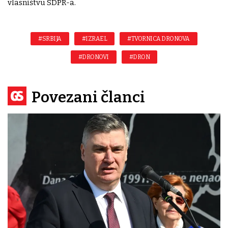
vlasništvu SDPR-a.
#SRBIJA
#IZRAEL
#TVORNICA DRONOVA
#DRONOVI
#DRON
Povezani članci