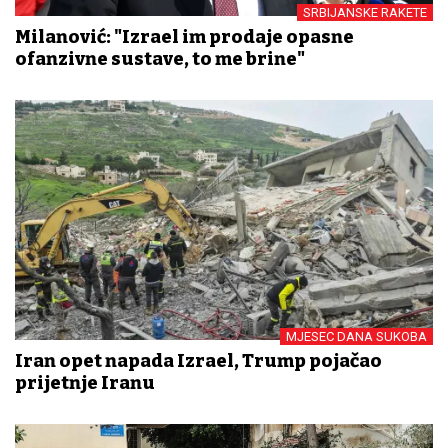
SRBIJANSKE RAKETE
Milanović: "Izrael im prodaje opasne
ofanzivne sustave, to me brine"
MJESEC DANA SUKOBA
Iran opet napada Izrael, Trump pojačao
prijetnje Iranu