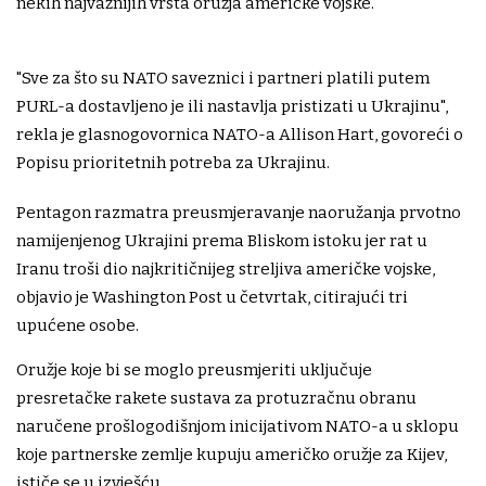
nekih najvažnijih vrsta oružja američke vojske.
"Sve za što su NATO saveznici i partneri platili putem
PURL-a dostavljeno je ili nastavlja pristizati u Ukrajinu",
rekla je glasnogovornica NATO-a Allison Hart, govoreći o
Popisu prioritetnih potreba za Ukrajinu.
Pentagon razmatra preusmjeravanje naoružanja prvotno
namijenjenog Ukrajini prema Bliskom istoku jer rat u
Iranu troši dio najkritičnijeg streljiva američke vojske,
objavio je Washington Post u četvrtak, citirajući tri
upućene osobe.
Oružje koje bi se moglo preusmjeriti uključuje
presretačke rakete sustava za protuzračnu obranu
naručene prošlogodišnjom inicijativom NATO-a u sklopu
koje partnerske zemlje kupuju američko oružje za Kijev,
ističe se u izvješću.