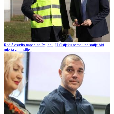
Radić osudio napad na Pejina: „U Osijeku nema i ne smije biti
mjesta za nasilje“