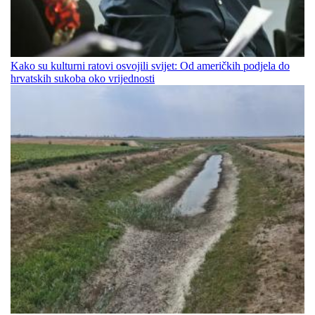
Kako su kulturni ratovi osvojili svijet: Od američkih podjela do
hrvatskih sukoba oko vrijednosti