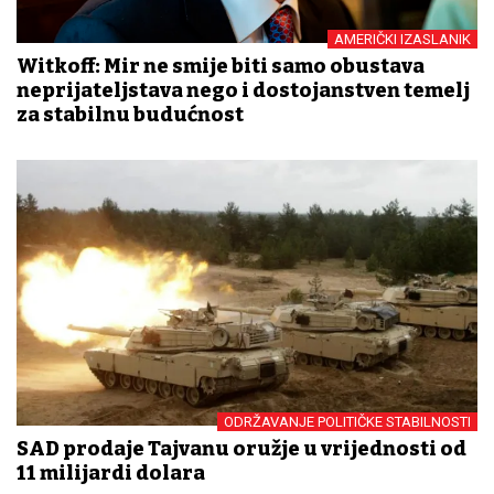
AMERIČKI IZASLANIK
Witkoff: Mir ne smije biti samo obustava
neprijateljstava nego i dostojanstven temelj
za stabilnu budućnost
ODRŽAVANJE POLITIČKE STABILNOSTI
SAD prodaje Tajvanu oružje u vrijednosti od
11 milijardi dolara