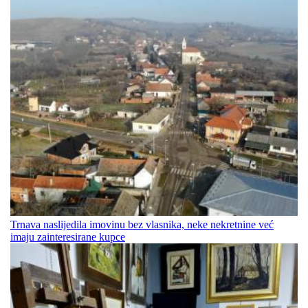
Trnava naslijedila imovinu bez vlasnika, neke nekretnine već
imaju zainteresirane kupce