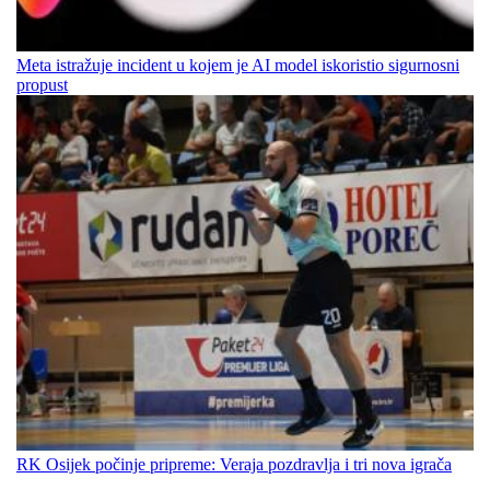
Meta istražuje incident u kojem je AI model iskoristio sigurnosni
propust
RK Osijek počinje pripreme: Veraja pozdravlja i tri nova igrača