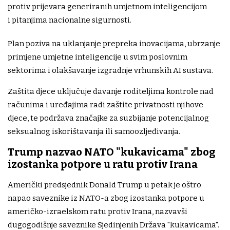
protiv prijevara generiranih umjetnom inteligencijom
i pitanjima nacionalne sigurnosti.
Plan poziva na uklanjanje prepreka inovacijama, ubrzanje
primjene umjetne inteligencije u svim poslovnim
sektorima i olakšavanje izgradnje vrhunskih AI sustava.
Zaštita djece uključuje davanje roditeljima kontrole nad
računima i uređajima radi zaštite privatnosti njihove
djece, te podržava značajke za suzbijanje potencijalnog
seksualnog iskorištavanja ili samoozljeđivanja.
Trump nazvao NATO "kukavicama" zbog
izostanka potpore u ratu protiv Irana
Američki predsjednik Donald Trump u petak je oštro
napao saveznike iz NATO-a zbog izostanka potpore u
američko-izraelskom ratu protiv Irana, nazvavši
dugogodišnje saveznike Sjedinjenih Država "kukavicama".