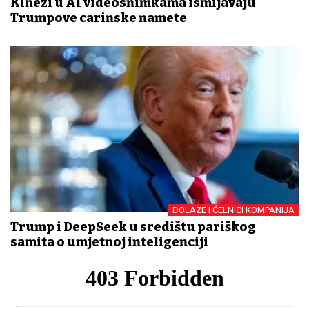
Kinezi u AI videosnimkama ismijavaju
Trumpove carinske namete
DOLAZE I ČELNICI KOMPANIJA
Trump i DeepSeek u središtu pariškog
samita o umjetnoj inteligenciji