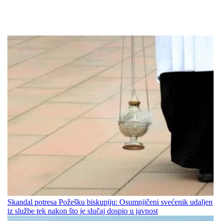
Skandal potresa Požešku biskupiju: Osumnjičeni svećenik udaljen
iz službe tek nakon što je slučaj dospio u javnost