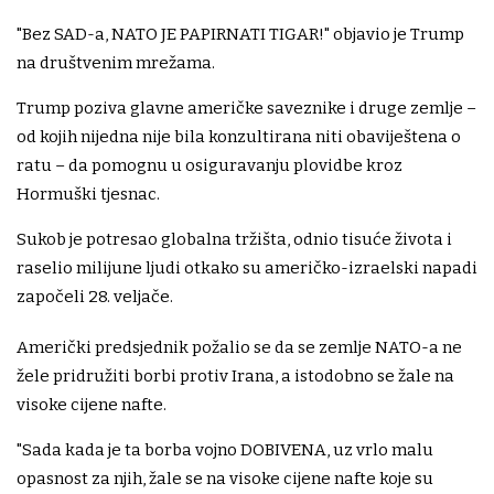
"Bez SAD-a, NATO JE PAPIRNATI TIGAR!" objavio je Trump
na društvenim mrežama.
Trump poziva glavne američke saveznike i druge zemlje –
od kojih nijedna nije bila konzultirana niti obaviještena o
ratu – da pomognu u osiguravanju plovidbe kroz
Hormuški tjesnac.
Sukob je potresao globalna tržišta, odnio tisuće života i
raselio milijune ljudi otkako su američko-izraelski napadi
započeli 28. veljače.
Američki predsjednik požalio se da se zemlje NATO-a ne
žele pridružiti borbi protiv Irana, a istodobno se žale na
visoke cijene nafte.
"Sada kada je ta borba vojno DOBIVENA, uz vrlo malu
opasnost za njih, žale se na visoke cijene nafte koje su