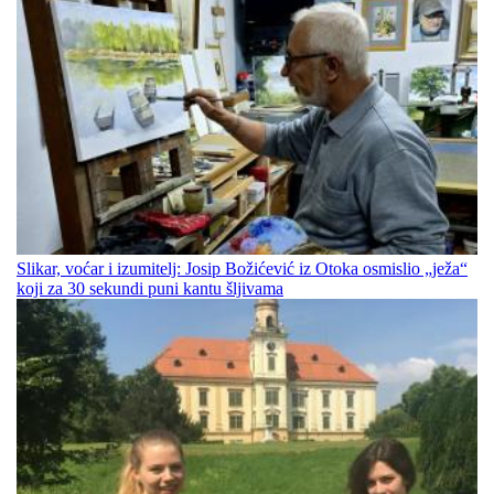
Slikar, voćar i izumitelj: Josip Božićević iz Otoka osmislio „ježa“
koji za 30 sekundi puni kantu šljivama