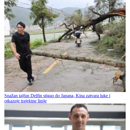
Snažan tajfun Delfin stigao do Japana, Kina zatvara luke i
otkazuje trajektne linije