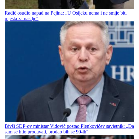
Radić osudio napad na Pejina: „U Osijeku nema i ne smije biti
mjesta za nasilje“
Bivši SDP-ov ministar Vidović postao Plenkovićev savjetnik: „Da
sam se htio prodavati, prodao bih se 90-ih“