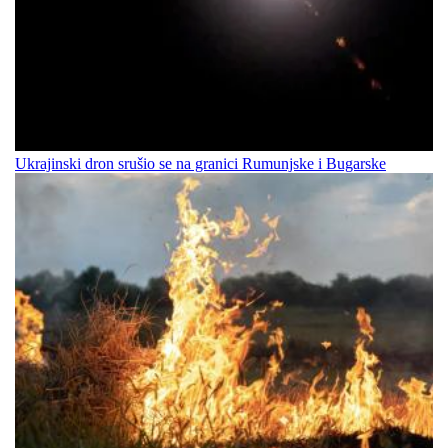
Ukrajinski dron srušio se na granici Rumunjske i Bugarske