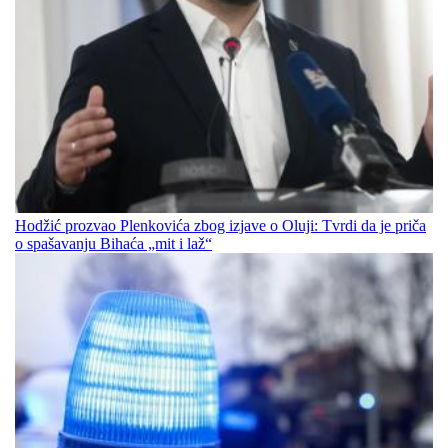
Hodžić prozvao Plenkovića zbog izjave o Oluji: Tvrdi da je priča
o spašavanju Bihaća „mit i laž“