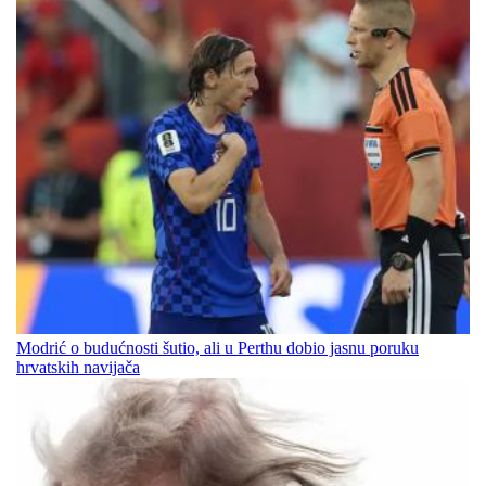
Modrić o budućnosti šutio, ali u Perthu dobio jasnu poruku
hrvatskih navijača