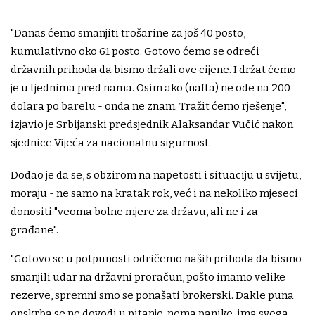
"Danas ćemo smanjiti trošarine za još 40 posto,
kumulativno oko 61 posto. Gotovo ćemo se odreći
državnih prihoda da bismo držali ove cijene. I držat ćemo
je u tjednima pred nama. Osim ako (nafta) ne ode na 200
dolara po barelu - onda ne znam. Tražit ćemo rješenje",
izjavio je Srbijanski predsjednik Alaksandar Vučić nakon
sjednice Vijeća za nacionalnu sigurnost.
Dodao je da se, s obzirom na napetosti i situaciju u svijetu,
moraju - ne samo na kratak rok, već i na nekoliko mjeseci
donositi "veoma bolne mjere za državu, ali ne i za
građane".
"Gotovo se u potpunosti odričemo naših prihoda da bismo
smanjili udar na državni proračun, pošto imamo velike
rezerve, spremni smo se ponašati brokerski. Dakle puna
opskrba se ne dovodi u pitanje, nema panike, ima svega.