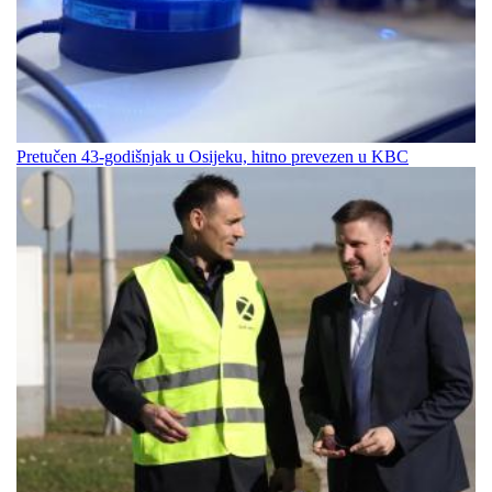
Pretučen 43-godišnjak u Osijeku, hitno prevezen u KBC