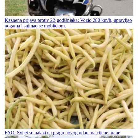
Kaznena prijava protiv 22-godišnjaka: Vozio 280 km/h, upravljao
nogama i snimao se mobitelom
FAO: Svijet se nalazi na pragu novog udara na cijene hrane