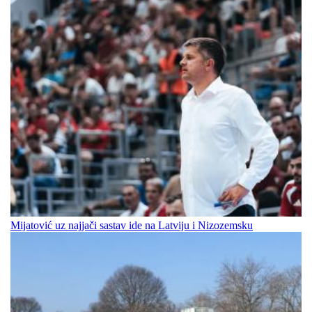
Mijatović uz najjači sastav ide na Latviju i Nizozemsku