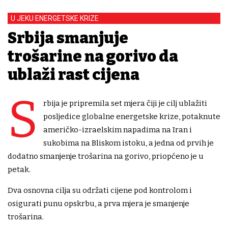
U JEKU ENERGETSKE KRIZE
Srbija smanjuje
trošarine na gorivo da
ublaži rast cijena
S
rbija je pripremila set mjera čiji je cilj ublažiti
posljedice globalne energetske krize, potaknute
američko-izraelskim napadima na Iran i
sukobima na Bliskom istoku, a jedna od prvih je
dodatno smanjenje trošarina na gorivo, priopćeno je u
petak.
Dva osnovna cilja su održati cijene pod kontrolom i
osigurati punu opskrbu, a prva mjera je smanjenje
trošarina.