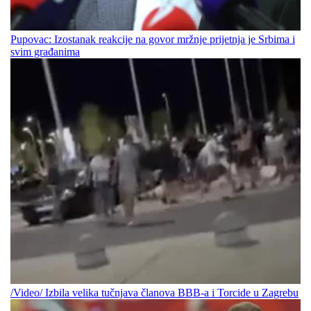
Pupovac: Izostanak reakcije na govor mržnje prijetnja je Srbima i
svim građanima
/Video/ Izbila velika tučnjava članova BBB-a i Torcide u Zagrebu