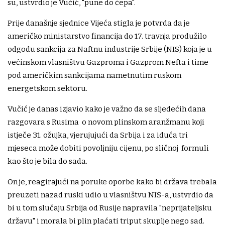
su, ustvrdio je Vučić, "pune do čepa".
Prije današnje sjednice Vijeća stigla je potvrda da je
američko ministarstvo financija do 17. travnja produžilo
odgodu sankcija za Naftnu industrije Srbije (NIS) koja je u
većinskom vlasništvu Gazproma i Gazprom Nefta i time
pod američkim sankcijama nametnutim ruskom
energetskom sektoru.
Vučić je danas izjavio kako je važno da se sljedećih dana
razgovara s Rusima o novom plinskom aranžmanu koji
istječe 31. ožujka, vjerujujući da Srbija i za iduća tri
mjeseca može dobiti povoljniju cijenu, po sličnoj formuli
kao što je bila do sada.
On je, reagirajući na poruke oporbe kako bi država trebala
preuzeti nazad ruski udio u vlasništvu NIS-a, ustvrdio da
bi u tom slučaju Srbija od Rusije napravila "neprijateljsku
državu" i morala bi plin plaćati triput skuplje nego sad.