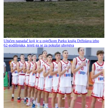
Uhićen napadač koji je u osječkom Parku kralja Držislava izbo
62-godišnjaka, tereti ga se za pokušaj ubojstva