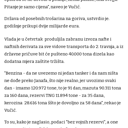
Pitanje je samo cijena", naveo je Vučić.
Država od posebnih trošarina na goriva, ustvrdio je.
godišnje prikupi dvije milijarde eura.
Vlada je u četvrtak produljila zabranu izvoza nafte i
naftnih derivata za sve vidove transporta do 2. travnja, a iz
državne pričuve bit će pušteno 40.000 tona dizela kao
dodatna mjera zaštite tržišta.
"Benzina - da ne uvezemo ni jedan tanker i da nam ništa
ne dođe preko Janafa, što nije realno, jer uvozimo svaki
dan - imamo 120.972 tone, to je 91 dan, mazuta 90.311 tona
za 160 dana, rezervi TNG 11.894 tone - za 35 dana,
kerozina 28.616 tona ššto je dovoljno za 58 dana", rekao je
Vučić.
To su, kako je naglasio, podaci "bez vojnih rezervi", a one