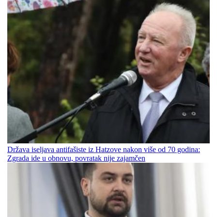
Država iseljava antifašiste iz Hatzove nakon više od 70 godina:
Zgrada ide u obnovu, povratak nije zajamčen