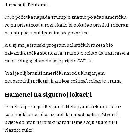
dužnosnik Reutersu.
Prije početka napada Trump je znatno pojačao američku
vojnu prisutnost u regiji kako bi pokušao prisiliti Teheran
na ustupke u nuklearnim pregovorima.
A u njima je iranski program balističkih raketa bio
najvažnija točka spoticanja. Trump je rekao da Iran razvija
rakete dugog dometa koje prijete SAD-u.
"Naš je cilj braniti američki narod uklanjanjem
neposrednih prijetnji iranskog režima", rekao je Trump.
Hamenei na sigurnoj lokaciji
Izraelski premijer Benjamin Netanyahu rekao je da će
zajednički američko-izraelski napad na Iran "stvoriti
uvjete da hrabri iranski narod uzme svoju sudbinu u
vlastite ruke".