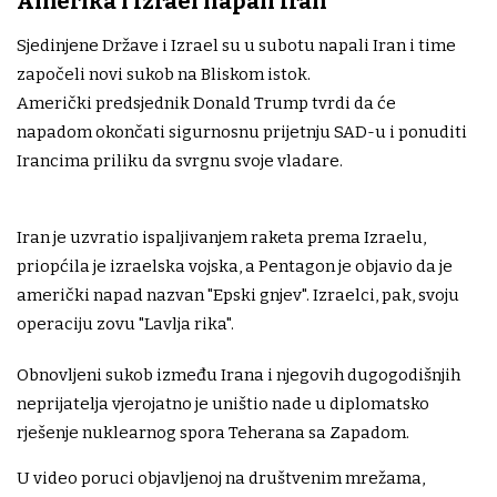
Amerika i Izrael napali Iran
Sjedinjene Države i Izrael su u subotu napali Iran i time
započeli novi sukob na Bliskom istok.
Američki predsjednik Donald Trump tvrdi da će
napadom okončati sigurnosnu prijetnju SAD-u i ponuditi
Irancima priliku da svrgnu svoje vladare.
Iran je uzvratio ispaljivanjem raketa prema Izraelu,
priopćila je izraelska vojska, a Pentagon je objavio da je
američki napad nazvan "Epski gnjev". Izraelci, pak, svoju
operaciju zovu "Lavlja rika".
Obnovljeni sukob između Irana i njegovih dugogodišnjih
neprijatelja vjerojatno je uništio nade u diplomatsko
rješenje nuklearnog spora Teherana sa Zapadom.
U video poruci objavljenoj na društvenim mrežama,