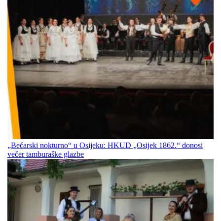
„Bećarski nokturno“ u Osijeku: HKUD „Osijek 1862.“ donosi
večer tamburaške glazbe