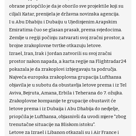
obrane priopćilo je da je oborilo sve projektile koji su
ciljali Katar, prenijela je državna novinska agencija.
I u Abu Dhabiju i Dubaiju u Ujedinjenim Arapskim
Emiratima čuo se glasan prasak, prema svjedocima.
Zemlje u regiji počinju zatvarati svoj zračni prostor, a
brojne zrakoplovne tvrtke otkazuju letove.
Izrael, Iran, Irak i Jordan zatvorili su svoj zračni
prostor nakon napada, a karta regije na Flightradar24
pokazala je da zrakoplovi izbjegavaju ta područja.
Najveća europska zrakoplovna grupacija Lufthansa
objavila je u subotu da obustavlja letove prema i iz Tel
Aviva, Bejruta, Amana, Erbila i Teherana do 7. ožujka.
Zrakoplovne kompanije te grupacije obustavit će
letove prema i iz Dubaija i Abu Dhabija do nedjelje,
priopćila je Lufthansa, objasnivši da uvodi mjere "zbog
trenutačne situacije na Bliskom istoku".
Letove za Izrael i Libanon otkazali su i Air France i