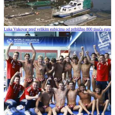
Luka Vukovar pred velikim gubicima od približno 800 tisuća eura