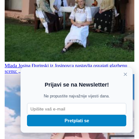
Mlada Josipa Đurinski iz Josipovca nastavlja osvajati glazbenu
scenu: „Ej ravnico“ nova je posveta Slavoniji
×
Prijavi se na Newsletter!
Ne propustite najvažnije vijesti dana.
Pretplati se