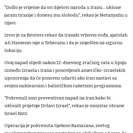
"Došlo je vrijeme da svi dijelovi naroda u Iranu... uklone
jaram tiranije i donesu mu slobodu", rekao je Netanyahu u
izjavi.
Izvor je za Reuters rekao da iranski vrhovni vođa, ajatolah
Ali Hamenei nije u Teheranu i da je smješten na sigurnu
lokaciju.
Ovaj napad slijedi nakon 12-dnevnog zračnog rata u lipnju
između Izraela i Irana i ponovljenih američko-izraelskih
upozorenja da će ponovno udariti ako Iran nastavi sa
svojim nuklearnim i balističkim raketnim programima.
"Pokrenuli smo preventivan napad na Iran kako bi
uklonili prijetnje Državi Izrael", rekao je ministar obrane
Israel Katz.
Operacija je pokrenuta tijekom Ramazana, svetog