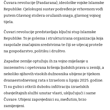
Čuvara revolucije (Pasdarana), ideološke vojske Islamske
Republike. Cjelokupni sustav podređen je vrhovnom vođi
putem Glavnog stožera oružanih snaga, glavnog vojnog
tijela.
Čuvari revolucije predstavljaju ključni stup Islamske
Republike. To je golema i strukturirana organizacija koja
raspolaže značajnim sredstvima te čiji se utjecaj proteže
na gospodarstvo, politiku i društvo.
Zapadne zemlje optužuju ih za vojno miješanje u
inozemstvu i opetovana kršenja ljudskih prava u zemlji, a
nekoliko njihovih visokih dužnosnika ubijeno je tijekom
dvanaestodnevnog rata s Izraelom u lipnju 2025. godine.
Ti su gubici otkrili duboku infiltraciju izraelskih
obavještajnih službi unutar vlasti, uključujući i same
Čuvare. Ubijeni zapovjednici su, međutim, brzo
zamijenjeni.