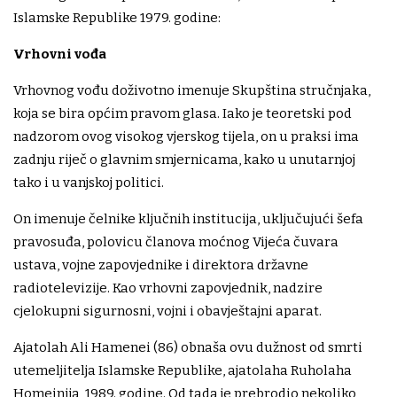
Islamske Republike 1979. godine:
Vrhovni vođa
Vrhovnog vođu doživotno imenuje Skupština stručnjaka,
koja se bira općim pravom glasa. Iako je teoretski pod
nadzorom ovog visokog vjerskog tijela, on u praksi ima
zadnju riječ o glavnim smjernicama, kako u unutarnjoj
tako i u vanjskoj politici.
On imenuje čelnike ključnih institucija, uključujući šefa
pravosuđa, polovicu članova moćnog Vijeća čuvara
ustava, vojne zapovjednike i direktora državne
radiotelevizije. Kao vrhovni zapovjednik, nadzire
cjelokupni sigurnosni, vojni i obavještajni aparat.
Ajatolah Ali Hamenei (86) obnaša ovu dužnost od smrti
utemeljitelja Islamske Republike, ajatolaha Ruholaha
Homeinija, 1989. godine. Od tada je prebrodio nekoliko