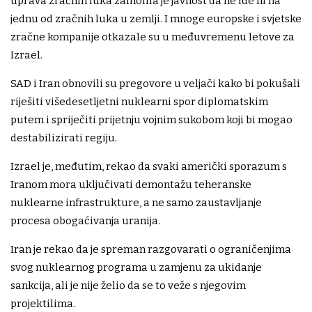
uprava zračnih luka zamolila je javnost da ne ide ni na
jednu od zračnih luka u zemlji. I mnoge europske i svjetske
zračne kompanije otkazale su u međuvremenu letove za
Izrael.
SAD i Iran obnovili su pregovore u veljači kako bi pokušali
riješiti višedesetljetni nuklearni spor diplomatskim
putem i spriječiti prijetnju vojnim sukobom koji bi mogao
destabilizirati regiju.
Izrael je, međutim, rekao da svaki američki sporazum s
Iranom mora uključivati ​​demontažu teheranske
nuklearne infrastrukture, a ne samo zaustavljanje
procesa obogaćivanja uranija.
Iran je rekao da je spreman razgovarati o ograničenjima
svog nuklearnog programa u zamjenu za ukidanje
sankcija, ali je nije želio da se to veže s njegovim
projektilima.