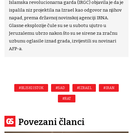
Islamska revolucionarna garda (IRGC) objavila je da je
ispalila niz projektila na Izrael kao odgovor na njihov
napad, prema državnoj novinskoj agenciji IRNA.
Glasne eksplozije čule su se u subotu ujutro u
Jeruzalemu ubrzo nakon što su se sirene za zračnu
uzbunu oglasile iznad grada, izvijestili su novinari
AFP-a.
#BLISKI ISTOK
#SAD
#IZRAEL
#IRAN
#RAT
Povezani članci