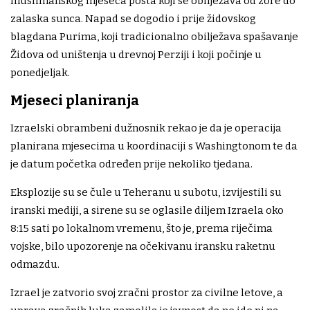
muslimanskog mjeseca posta koji se obilježava od zore do
zalaska sunca. Napad se dogodio i prije židovskog
blagdana Purima, koji tradicionalno obilježava spašavanje
Židova od uništenja u drevnoj Perziji i koji počinje u
ponedjeljak.
Mjeseci planiranja
Izraelski obrambeni dužnosnik rekao je da je operacija
planirana mjesecima u koordinaciji s Washingtonom te da
je datum početka određen prije nekoliko tjedana.
Eksplozije su se čule u Teheranu u subotu, izvijestili su
iranski mediji, a sirene su se oglasile diljem Izraela oko
8:15 sati po lokalnom vremenu, što je, prema riječima
vojske, bilo upozorenje na očekivanu iransku raketnu
odmazdu.
Izrael je zatvorio svoj zračni prostor za civilne letove, a