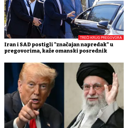
TREĆI KRUG PREGOVORA
Iran i SAD postigli "značajan napredak" u
pregovorima, kaže omanski posrednik