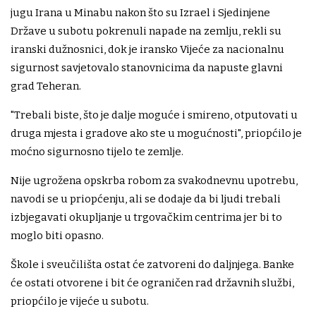
jugu Irana u Minabu nakon što su Izrael i Sjedinjene
Države u subotu pokrenuli napade na zemlju, rekli su
iranski dužnosnici, dok je iransko Vijeće za nacionalnu
sigurnost savjetovalo stanovnicima da napuste glavni
grad Teheran.
"Trebali biste, što je dalje moguće i smireno, otputovati u
druga mjesta i gradove ako ste u mogućnosti", priopćilo je
moćno sigurnosno tijelo te zemlje.
Nije ugrožena opskrba robom za svakodnevnu upotrebu,
navodi se u priopćenju, ali se dodaje da bi ljudi trebali
izbjegavati okupljanje u trgovačkim centrima jer bi to
moglo biti opasno.
Škole i sveučilišta ostat će zatvoreni do daljnjega. Banke
će ostati otvorene i bit će ograničen rad državnih službi,
priopćilo je vijeće u subotu.