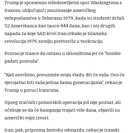
Trump je spomenuo višedesetljetni spor Washingtona s
Iranom, uključujući zauzimanje američkog
veleposlanstva u Teheranu 1979., kada su studenti držali
52 Amerikanca kao taoce 444 dana, kao i niz drugih
napada za koje SAD krivi Iran otkako je Islamska
revolucija 1979. zemlju pretvorila u teokraciju.
Pozvao je Irance da ostanu u skloništima jer će "bombe
padati posvuda".
"Kad završimo, preuzmite svoju vladu. Bit će vaša. Ovo će
vjerojatno biti vaša jedina šansa generacijama", rekao je
Trump u poruci Irancima.
Opseg zračnih i pomorskih operacija još nije poznat, ali
očekuje se da će kampanja trajati više dana, objavili su
američki vojni izvori.
Iran, pak, priprema žestoku odmazdu, rekao je iranski