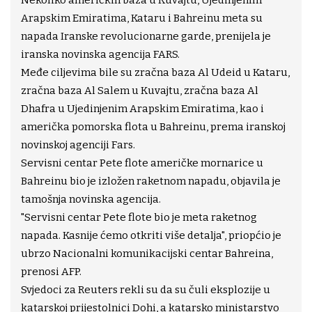
Nekoliko američkih baza u Kuvajtu, Ujedinjenim
Arapskim Emiratima, Kataru i Bahreinu meta su
napada Iranske revolucionarne garde, prenijela je
iranska novinska agencija FARS.
Međe ciljevima bile su zračna baza Al Udeid u Kataru,
zračna baza Al Salem u Kuvajtu, zračna baza Al
Dhafra u Ujedinjenim Arapskim Emiratima, kao i
američka pomorska flota u Bahreinu, prema iranskoj
novinskoj agenciji Fars.
Servisni centar Pete flote američke mornarice u
Bahreinu bio je izložen raketnom napadu, objavila je
tamošnja novinska agencija.
"Servisni centar Pete flote bio je meta raketnog
napada. Kasnije ćemo otkriti više detalja", priopćio je
ubrzo Nacionalni komunikacijski centar Bahreina,
prenosi AFP.
Svjedoci za Reuters rekli su da su čuli eksplozije u
katarskoj prijestolnici Dohi, a katarsko ministarstvo