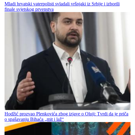
Mladi hrvatski vaterpolisti svladali vršnjaki iz Srbije i izborili
finale svjetskog prvenstva
Hodžić prozvao Plenkovića zbog izjave o Oluji: Tvrdi da je priča
o spašavanju Bihaća „mit i laž“