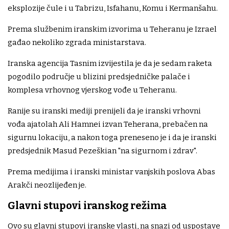
eksplozije čule i u Tabrizu, Isfahanu, Komu i Kermanšahu.
Prema službenim iranskim izvorima u Teheranu je Izrael
gađao nekoliko zgrada ministarstava.
Iranska agencija Tasnim izvijestila je da je sedam raketa
pogodilo područje u blizini predsjedničke palače i
komplesa vrhovnog vjerskog vođe u Teheranu.
Ranije su iranski mediji prenijeli da je iranski vrhovni
vođa ajatolah Ali Hamnei izvan Teherana, prebačen na
sigurnu lokaciju, a nakon toga preneseno je i da je iranski
predsjednik Masud Pezeškian "na sigurnom i zdrav".
Prema medijima i iranski ministar vanjskih poslova Abas
Arakči neozlijeđen je.
Glavni stupovi iranskog režima
Ovo su glavni stupovi iranske vlasti, na snazi od uspostave