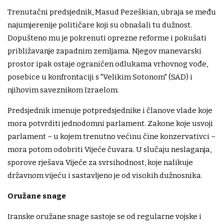
Trenutačni predsjednik, Masud Pezeškian, ubraja se među
najumjerenije političare koji su obnašali tu dužnost.
Dopušteno mu je pokrenuti oprezne reforme i pokušati
približavanje zapadnim zemljama. Njegov manevarski
prostor ipak ostaje ograničen odlukama vrhovnog vođe,
posebice u konfrontaciji s "Velikim Sotonom" (SAD) i
njihovim saveznikom Izraelom.
Predsjednik imenuje potpredsjednike i članove vlade koje
mora potvrditi jednodomni parlament. Zakone koje usvoji
parlament – u kojem trenutno većinu čine konzervativci –
mora potom odobriti Vijeće čuvara. U slučaju neslaganja,
sporove rješava Vijeće za svrsihodnost, koje nalikuje
državnom vijeću i sastavljeno je od visokih dužnosnika.
Oružane snage
Iranske oružane snage sastoje se od regularne vojske i