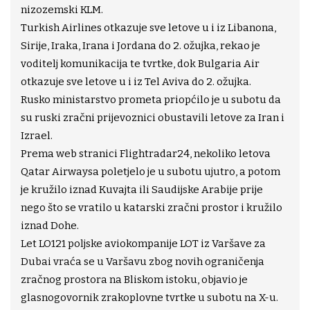
nizozemski KLM.
Turkish Airlines otkazuje sve letove u i iz Libanona,
Sirije, Iraka, Irana i Jordana do 2. ožujka, rekao je
voditelj komunikacija te tvrtke, dok Bulgaria Air
otkazuje sve letove u i iz Tel Aviva do 2. ožujka.
Rusko ministarstvo prometa priopćilo je u subotu da
su ruski zračni prijevoznici obustavili letove za Iran i
Izrael.
Prema web stranici Flightradar24, nekoliko letova
Qatar Airwaysa poletjelo je u subotu ujutro, a potom
je kružilo iznad Kuvajta ili Saudijske Arabije prije
nego što se vratilo u katarski zračni prostor i kružilo
iznad Dohe.
Let LO121 poljske aviokompanije LOT iz Varšave za
Dubai vraća se u Varšavu zbog novih ograničenja
zračnog prostora na Bliskom istoku, objavio je
glasnogovornik zrakoplovne tvrtke u subotu na X-u.