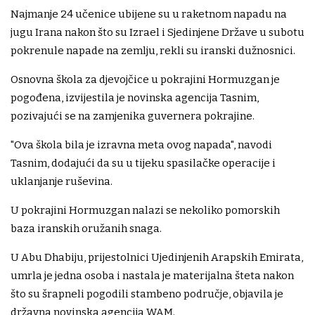
Najmanje 24 učenice ubijene su u raketnom napadu na
jugu Irana nakon što su Izrael i Sjedinjene Države u subotu
pokrenule napade na zemlju, rekli su iranski dužnosnici.
Osnovna škola za djevojčice u pokrajini Hormuzgan je
pogođena, izvijestila je novinska agencija Tasnim,
pozivajući se na zamjenika guvernera pokrajine.
"Ova škola bila je izravna meta ovog napada", navodi
Tasnim, dodajući da su u tijeku spasilačke operacije i
uklanjanje ruševina.
U pokrajini Hormuzgan nalazi se nekoliko pomorskih
baza iranskih oružanih snaga.
U Abu Dhabiju, prijestolnici Ujedinjenih Arapskih Emirata,
umrla je jedna osoba i nastala je materijalna šteta nakon
što su šrapneli pogodili stambeno područje, objavila je
državna novinska agencija WAM.