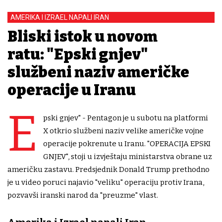
AMERIKA I IZRAEL NAPALI IRAN
Bliski istok u novom
ratu: "Epski gnjev"
službeni naziv američke
operacije u Iranu
E
pski gnjev" - Pentagon je u subotu na platformi
X otkrio službeni naziv velike američke vojne
operacije pokrenute u Iranu. "OPERACIJA EPSKI
GNJEV", stoji u izvještaju ministarstva obrane uz
američku zastavu. Predsjednik Donald Trump prethodno
je u video poruci najavio "veliku" operaciju protiv Irana,
pozvavši iranski narod da "preuzme" vlast.