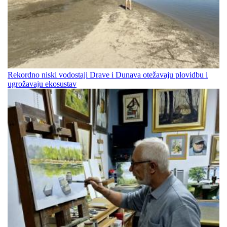
Rekordno niski vodostaji Drave i Dunava otežavaju plovidbu i
ugrožavaju ekosustav