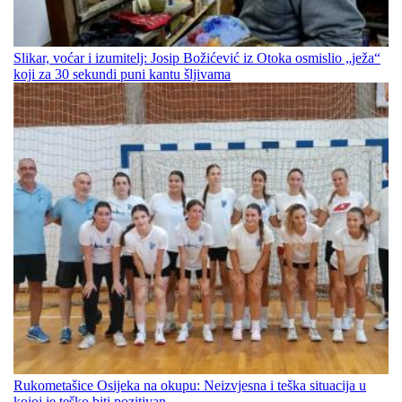
Slikar, voćar i izumitelj: Josip Božićević iz Otoka osmislio „ježa“
koji za 30 sekundi puni kantu šljivama
Rukometašice Osijeka na okupu: Neizvjesna i teška situacija u
kojoj je teško biti pozitivan