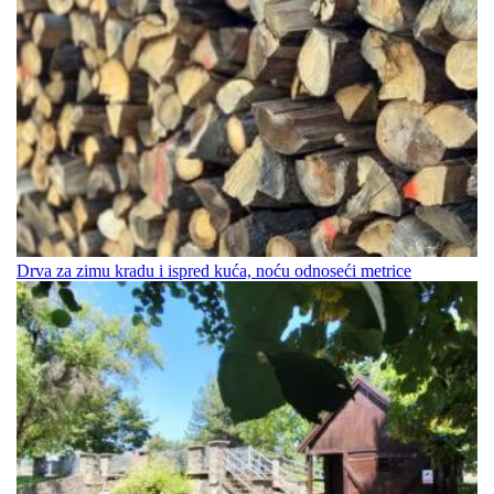
Drva za zimu kradu i ispred kuća, noću odnoseći metrice