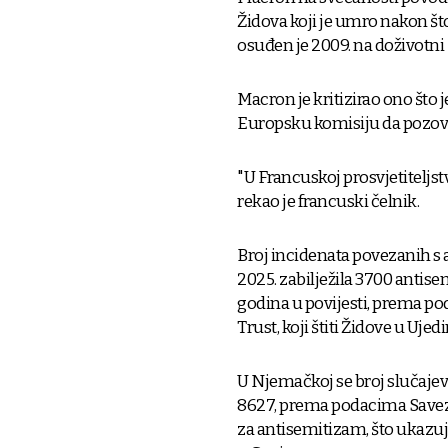
Židova koji je umro nakon što
osuđen je 2009. na doživotni
Macron je kritizirao ono što
Europsku komisiju da pozove
"U Francuskoj prosvjetiteljst
rekao je francuski čelnik.
Broj incidenata povezanih s a
2025. zabilježila 3700 antisem
godina u povijesti, prema po
Trust, koji štiti Židove u Uje
U Njemačkoj se broj slučaje
8627, prema podacima Savezn
za antisemitizam, što ukazuj