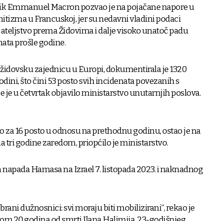
nik Emmanuel Macron pozvao je na pojačane napore u
mitizma u Francuskoj, jer su nedavni vladini podaci
ijateljstvo prema Židovima i dalje visoko unatoč padu
nata prošle godine.
 židovsku zajednicu u Europi, dokumentirala je 1320
odini, što čini 53 posto svih incidenata povezanih s
e je u četvrtak objavilo ministarstvo unutarnjih poslova.
o za 16 posto u odnosu na prethodnu godinu, ostao je na
 tri godine zaredom, priopćilo je ministarstvo.
n napada Hamasa na Izrael 7. listopada 2023. i naknadnog
brani dužnosnici: svi moraju biti mobilizirani“, rekao je
m 20 godina od smrti Ilana Halimija, 23-godišnjeg