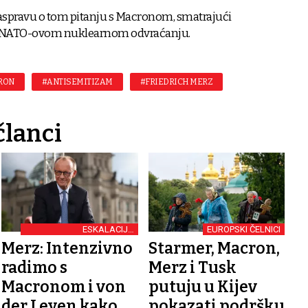
raspravu o tom pitanju s Macronom, smatrajući
 NATO-ovom nuklearnom odvraćanju.
RON
#ANTISEMITIZAM
#FRIEDRICH MERZ
članci
ESKALACIJA
EUROPSKI ČELNICI
TRGOVINSKIH TENZIJA
Merz: Intenzivno
Starmer, Macron,
IZMEĐU EU-A I SAD-A
radimo s
Merz i Tusk
Macronom i von
putuju u Kijev
der Leyen kako
pokazati podršku