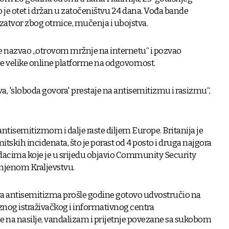
 je otet i držan u zatočeništvu 24 dana. Vođa bande
 zatvor zbog otmice, mučenja i ubojstva.
 je nazvao „otrovom mržnje na internetu“ i pozvao
 velike online platforme na odgovornost.
va, 'sloboda govora' prestaje na antisemitizmu i rasizmu“,
ntisemitizmom i dalje raste diljem Europe. Britanija je
itskih incidenata, što je porast od 4 posto i druga najgora
dacima koje je u srijedu objavio Community Security
dinjenom Kraljevstvu.
va antisemitizma prošle godine gotovo udvostručio na
og istraživačkog i informativnog centra
e na nasilje, vandalizam i prijetnje povezane sa sukobom