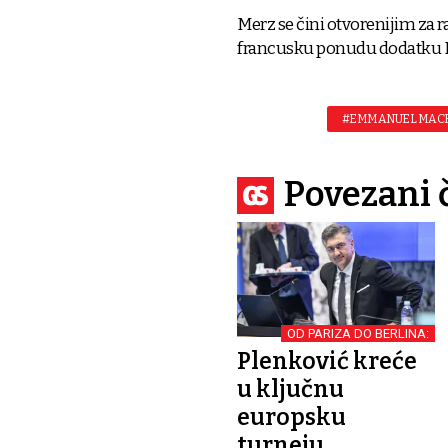
Merz se čini otvorenijim za 
francusku ponudu dodatku
#EMMANUEL MAC
Povezani 
OD PARIZA DO BERLINA:
Plenković kreće
u ključnu
europsku
turneju