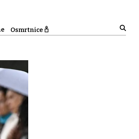
ne
Osmrtnice