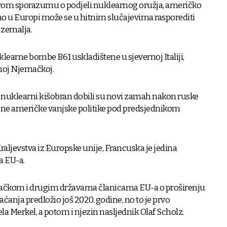
m sporazumu o podjeli nuklearnog oružja, američko
no u Europi može se u hitnim slučajevima rasporediti
 zemalja.
learne bombe B61 uskladištene u sjevernoj Italiji,
dnoj Njemačkoj.
 nuklearni kišobran dobili su novi zamah nakon ruske
jene američke vanjske politike pod predsjednikom
aljevstva iz Europske unije, Francuska je jedina
a EU-a.
ačkom i drugim državama članicama EU-a o proširenju
anja predložio još 2020. godine, no to je prvo
a Merkel, a potom i njezin nasljednik Olaf Scholz.