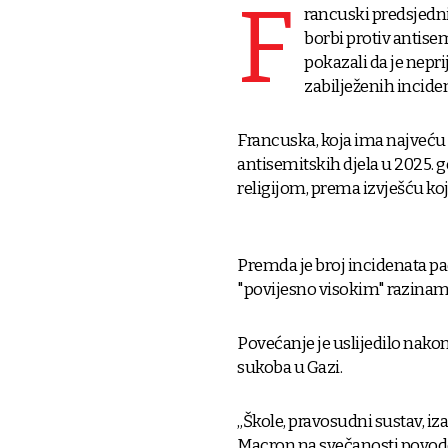
F
rancuski predsjed
borbi protiv antise
pokazali da je nepr
zabilježenih incide
Francuska, koja ima najveću
antisemitskih djela u 2025. g
religijom, prema izvješću koj
Premda je broj incidenata pa
"povijesno visokim" razinama
Povećanje je uslijedilo nako
sukoba u Gazi.
„Škole, pravosudni sustav, iza
Macron na svečanosti povodo