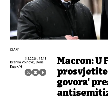
AFP
Macron: U 
13.2.2026., 15:18
Branka Vojnović, Doris
Kujek/H
prosvjetite
govora' pre
antisemiti