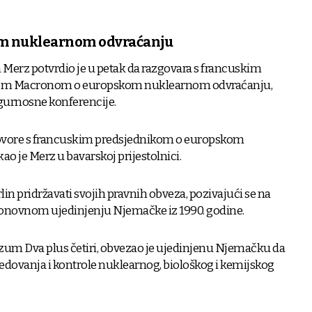
m nuklearnom odvraćanju
Merz potvrdio je u petak da razgovara s francuskim
m Macronom o europskom nuklearnom odvraćanju,
gurnosne konferencije.
govore s francuskim predsjednikom o europskom
o je Merz u bavarskoj prijestolnici.
rlin pridržavati svojih pravnih obveza, pozivajući se na
novnom ujedinjenju Njemačke iz 1990. godine.
um Dva plus četiri, obvezao je ujedinjenu Njemačku da
edovanja i kontrole nuklearnog, biološkog i kemijskog