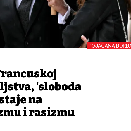
POJAČANA BORB
Francuskoj
ljstva, 'sloboda
staje na
zmu i rasizmu