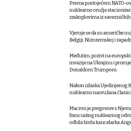
Prema postojećem NATO-ovo
nuklearno oružje stacionira
zrakoplovima iz savezničkih
Vjeruje se da su američke nuk
Belgiji, Nizozemskoj i zapa
Međutim, pozivi na europski
invazije na Ukrajinu i prom
Donaldom Trumpom.
Nakon izlaska Ujedinjenog Kr
nuklearno naoružana članic
Macron je pregovore s Njem
francuskog nuklearnog odvrać
odbila bivša kancelarka Angel