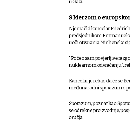
u Gazi.
S Merzom o europsko
Njemački kancelar Friedrich 
predsjednikom Emmanuelo
uoči otvaranja Minhenske si
"Počeo sam povjerljive raz
nuklearnom odvraćanju", reka
Kancelar je rekao da će se Be
međunarodni sporazum o po
Sporazum, poznat kao Sporaz
se odrekne proizvodnje, posj
oružja.