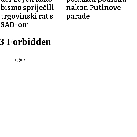
bismo spriječili
nakon Putinove
trgovinski rat s
parade
SAD-om