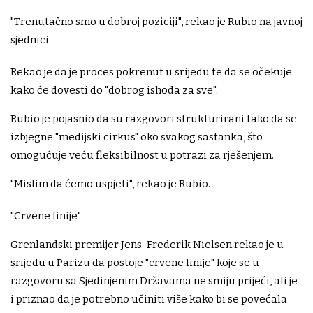
"Trenutačno smo u dobroj poziciji", rekao je Rubio na javnoj
sjednici.
Rekao je da je proces pokrenut u srijedu te da se očekuje
kako će dovesti do "dobrog ishoda za sve".
Rubio je pojasnio da su razgovori strukturirani tako da se
izbjegne "medijski cirkus" oko svakog sastanka, što
omogućuje veću fleksibilnost u potrazi za rješenjem.
"Mislim da ćemo uspjeti", rekao je Rubio.
"Crvene linije"
Grenlandski premijer Jens-Frederik Nielsen rekao je u
srijedu u Parizu da postoje "crvene linije" koje se u
razgovoru sa Sjedinjenim Državama ne smiju prijeći, ali je
i priznao da je potrebno učiniti više kako bi se povećala