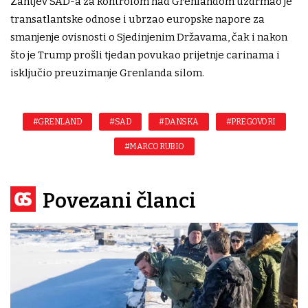
Zahtjev SAD-a za kontrolom nad Grenlandom uzdrmao je
transatlantske odnose i ubrzao europske napore za
smanjenje ovisnosti o Sjedinjenim Državama, čak i nakon
što je Trump prošli tjedan povukao prijetnje carinama i
isključio preuzimanje Grenlanda silom.
#GRENLAND
#SAD
#DANSKA
#PREGOVORI
#MARCO RUBIO
Povezani članci