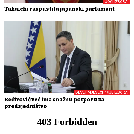
UOČI IZBORA
Takaichi raspustila japanski parlament
DEVET MJESECI PRIJE IZBORA
Bećirović već ima snažnu potporu za
predsjedništvo