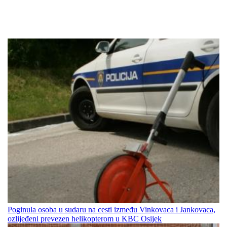
Poginula osoba u sudaru na cesti između Vinkovaca i Jankovaca,
ozlijeđeni prevezen helikopterom u KBC Osijek