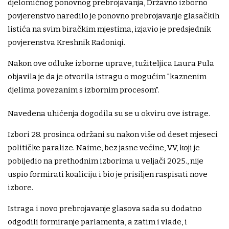
djelomičnog ponovnog prebrojavanja, Državno izborno
povjerenstvo naredilo je ponovno prebrojavanje glasačkih
listića na svim biračkim mjestima, izjavio je predsjednik
povjerenstva Kreshnik Radoniqi.
Nakon ove odluke izborne uprave, tužiteljica Laura Pula
objavila je da je otvorila istragu o mogućim "kaznenim
djelima povezanim s izbornim procesom".
Navedena uhićenja dogodila su se u okviru ove istrage.
Izbori 28. prosinca održani su nakon više od deset mjeseci
političke paralize. Naime, bez jasne većine, VV, koji je
pobijedio na prethodnim izborima u veljači 2025., nije
uspio formirati koaliciju i bio je prisiljen raspisati nove
izbore.
Istraga i novo prebrojavanje glasova sada su dodatno
odgodili formiranje parlamenta, a zatim i vlade, i