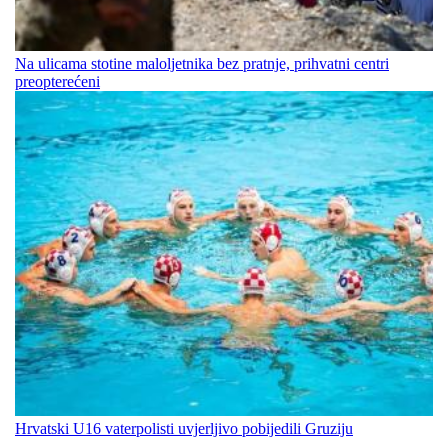
Na ulicama stotine maloljetnika bez pratnje, prihvatni centri
preopterećeni
Hrvatski U16 vaterpolisti uvjerljivo pobijedili Gruziju