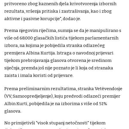
pritvoreno zbog kaznenih djela krivotvorenja izbornih
rezultata, vršenja pritiska i zastrašivanja, kao i zbog
aktivne i pasivne korupcije", dodao je.
Prema njegovim riječima, sumnja se da je manipulirano s
više od 68.000 glasačkih listića tijekom parlamentarnih
izbora, na kojima je pobijedila stranka odlazećeg
premijera Albina Kurtija. Istraga o navodnoj prijevari
tijekom prebrojavanja glasova otvorena je sredinom
siječnja, premda još nije poznato je li koja od stranaka
zaista i imala koristi od prijevare.
Prema preliminarnim rezultatima, stranka Vetëvendosje
(VV, Samoopredjeljenje), koju predvodi odlazeći premijer
Albin Kurti, pobijedila je na izborima s više od 51%
glasova.
No primijetivši "visok stupanj netočnosti" tijekom