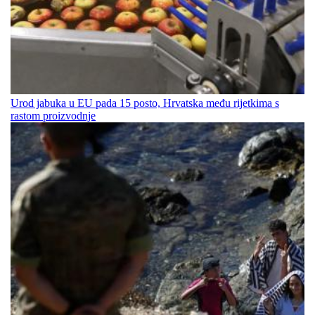
Urod jabuka u EU pada 15 posto, Hrvatska među rijetkima s
rastom proizvodnje