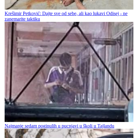
Krešimir Petković: Dajte sve od sebe, ali kao lukavi Odisej - ne
zanemarite taktiku
Najmanje sedam poginulih u pucnjavi u školi u Tajlandu