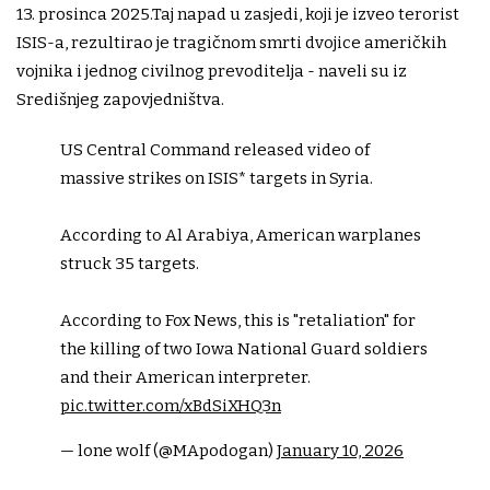
13. prosinca 2025.Taj napad u zasjedi, koji je izveo terorist
ISIS-a, rezultirao je tragičnom smrti dvojice američkih
vojnika i jednog civilnog prevoditelja - naveli su iz
Središnjeg zapovjedništva.
US Central Command released video of
massive strikes on ISIS* targets in Syria.
According to Al Arabiya, American warplanes
struck 35 targets.
According to Fox News, this is "retaliation" for
the killing of two Iowa National Guard soldiers
and their American interpreter.
pic.twitter.com/xBdSiXHQ3n
— lone wolf (@MApodogan)
January 10, 2026