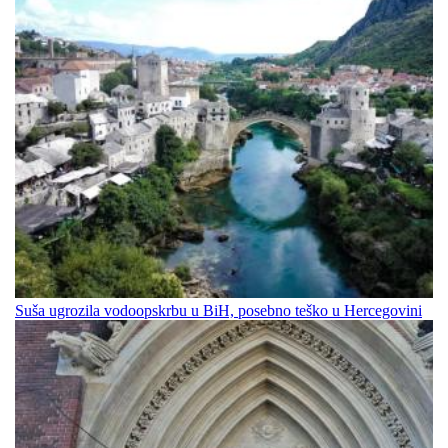
Suša ugrozila vodoopskrbu u BiH, posebno teško u Hercegovini