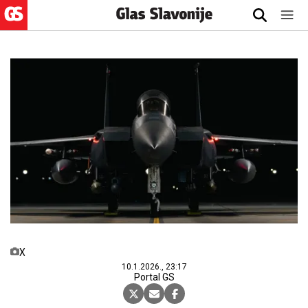
X
10.1.2026., 23:17
Portal GS