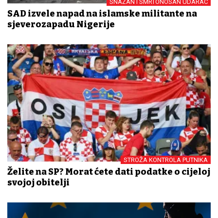
SNAŽAN I SMRTONOSAN UDARAC
SAD izvele napad na islamske militante na
sjeverozapadu Nigerije
STROŽA KONTROLA PUTNIKA
Želite na SP? Morat ćete dati podatke o cijeloj
svojoj obitelji