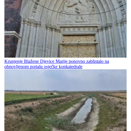
Krunjenje Blažene Djevice Marije ponovno zablistalo na
obnovljenom portalu osječke konkatedrale