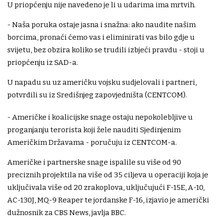
U priopćenju nije navedeno je li u udarima ima mrtvih.
- Naša poruka ostaje jasna i snažna: ako naudite našim
borcima, pronaći ćemo vas i eliminirati vas bilo gdje u
svijetu, bez obzira koliko se trudili izbjeći pravdu - stoji u
priopćenju iz SAD-a.
U napadu su uz američku vojsku sudjelovali i partneri,
potvrdili su iz Središnjeg zapovjedništa (CENTCOM).
- Američke i koalicijske snage ostaju nepokolebljive u
proganjanju terorista koji žele nauditi Sjedinjenim
Američkim Državama - poručuju iz CENTCOM-a.
Američke i partnerske snage ispalile su više od 90
preciznih projektila na više od 35 ciljeva u operaciji koja je
uključivala više od 20 zrakoplova, uključujući F-15E, A-10,
AC-130J, MQ-9 Reaper te jordanske F-16, izjavio je američki
dužnosnik za CBS News, javlja BBC.