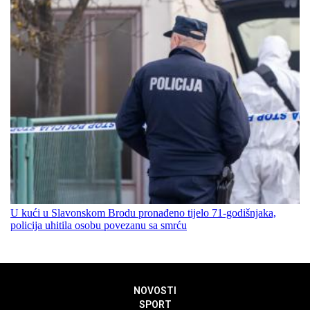
U kući u Slavonskom Brodu pronađeno tijelo 71-godišnjaka,
policija uhitila osobu povezanu sa smrću
NOVOSTI
SPORT