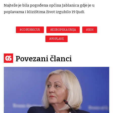
Najteže je bila pogođena općina Jablanica gdje je u
poplavama i klizištima život izgubilo 19 ljudi.
#COPERNICUS
#EUROPSKA UNIJA
#BIH
#POPLAVE
Povezani članci