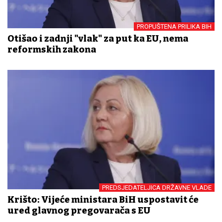
PROPUŠTENA PRILIKA BIH
Otišao i zadnji "vlak" za put ka EU, nema
reformskih zakona
PREDSJEDATELJICA DRŽAVNE VLADE
Krišto: Vijeće ministara BiH uspostavit će
ured glavnog pregovarača s EU