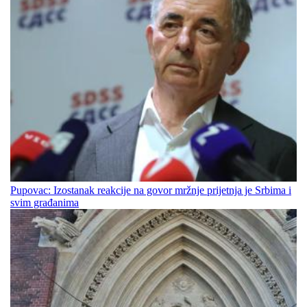
Pupovac: Izostanak reakcije na govor mržnje prijetnja je Srbima i
svim građanima