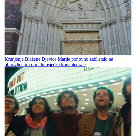
Krunjenje Blažene Djevice Marije ponovno zablistalo na
obnovljenom portalu osječke konkatedrale