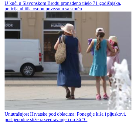
U kući u Slavonskom Brodu pronađeno tijelo 71-godišnjaka,
policija uhitila osobu povezanu sa smrću
Unutrašnjost Hrvatske pod oblacima: Ponegdje kiša i pljuskovi,
poslijepodne stiže razvedravanje i do 36 °C