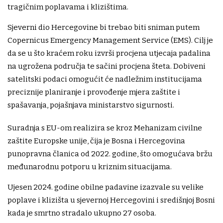
tragičnim poplavama i klizištima.
Sjeverni dio Hercegovine bi trebao biti sniman putem
Copernicus Emergency Management Service (EMS). Cilj je
da se u što kraćem roku izvrši procjena utjecaja padalina
na ugrožena područja te sačini procjena šteta. Dobiveni
satelitski podaci omogućit će nadležnim institucijama
preciznije planiranje i provođenje mjera zaštite i
spašavanja, pojašnjava ministarstvo sigurnosti.
Suradnja s EU-om realizira se kroz Mehanizam civilne
zaštite Europske unije, čija je Bosna i Hercegovina
punopravna članica od 2022. godine, što omogućava bržu
međunarodnu potporu u kriznim situacijama.
Ujesen 2024. godine obilne padavine izazvale su velike
poplave i klizišta u sjevernoj Hercegovini i središnjoj Bosni
kada je smrtno stradalo ukupno 27 osoba.