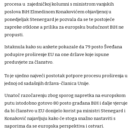
procesa u zajedničkoj kolumni s ministrom vanjskih
poslova BiH Elmedinom Konakovićem objavljenoj u
ponedjeljak Stenergard je pozvala da se te postojeće
zapreke otklone a prilika za europsku budućnost BiH ne
propusti.
Istaknula kako su ankete pokazale da 79 posto Šveđana
podupire proširenje EU na one države koje ispune
preduvjete za članstvo.
To je ujedno najveći postotak potpore procesu proširenja u
jednoj od sadašnjih država-članica Unije.
Unatoč razočarenju zbog sporog napretka na europskom
putu istodobno gotovo 80 posto građana BiH i dalje vjeruje
da bi članstvo u EU donijelo korist pa ministri Stenegard i
Konaković najavljuju kako će stoga snažno nastaviti s
naporima da se europska perspektiva i ostvari.