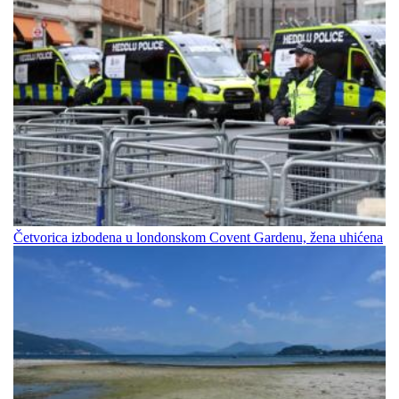
Četvorica izbodena u londonskom Covent Gardenu, žena uhićena