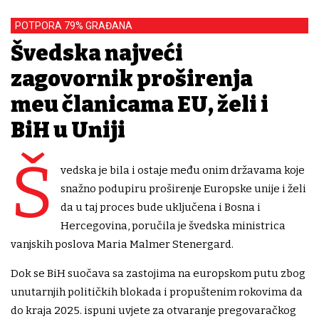
POTPORA 79% GRAĐANA
Švedska najveći
zagovornik proširenja
među članicama EU, želi i
BiH u Uniji
Š
vedska je bila i ostaje među onim državama koje
snažno podupiru proširenje Europske unije i želi
da u taj proces bude uključena i Bosna i
Hercegovina, poručila je švedska ministrica
vanjskih poslova Maria Malmer Stenergard.
Dok se BiH suočava sa zastojima na europskom putu zbog
unutarnjih političkih blokada i propuštenim rokovima da
do kraja 2025. ispuni uvjete za otvaranje pregovaračkog