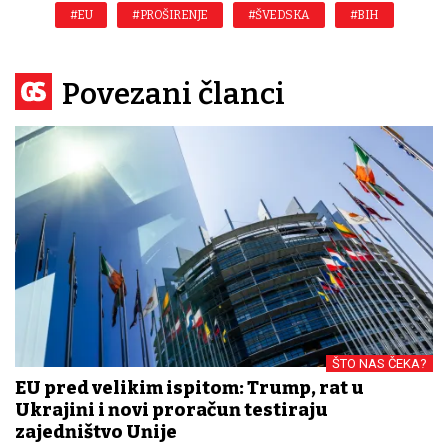
#EU
#PROŠIRENJE
#ŠVEDSKA
#BIH
Povezani članci
ŠTO NAS ČEKA?
EU pred velikim ispitom: Trump, rat u
Ukrajini i novi proračun testiraju
zajedništvo Unije