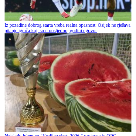
Iz pozadine dobrog starta vreba realna opasnost: Osijek ne rješava
pitanje igrača koji su u posljednoj godini ugovor
Najslađu lubenicu "Kraljicu slasti 2026." proizveo je OPG