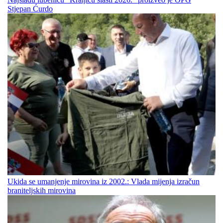
Stjepan Ćurdo
Ukida se umanjenje mirovina iz 2002.: Vlada mijenja izračun
braniteljskih mirovina