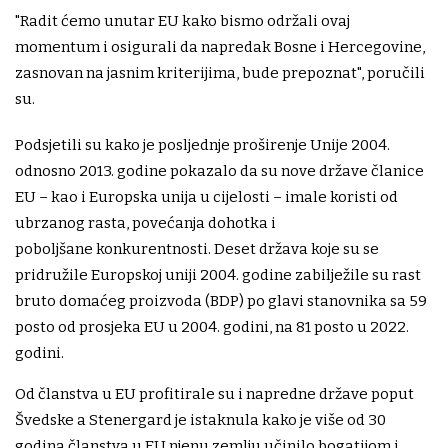
"Radit ćemo unutar EU kako bismo održali ovaj
momentum i osigurali da napredak Bosne i Hercegovine,
zasnovan na jasnim kriterijima, bude prepoznat", poručili
su.
Podsjetili su kako je posljednje proširenje Unije 2004.
odnosno 2013. godine pokazalo da su nove države članice
EU – kao i Europska unija u cijelosti – imale koristi od
ubrzanog rasta, povećanja dohotka i
poboljšane konkurentnosti. Deset država koje su se
pridružile Europskoj uniji 2004. godine zabilježile su rast
bruto domaćeg proizvoda (BDP) po glavi stanovnika sa 59
posto od prosjeka EU u 2004. godini, na 81 posto u 2022.
godini.
Od članstva u EU profitirale su i napredne države poput
Švedske a Stenergard je istaknula kako je više od 30
godina članstva u EU njenu zemlju učinilo bogatijom i