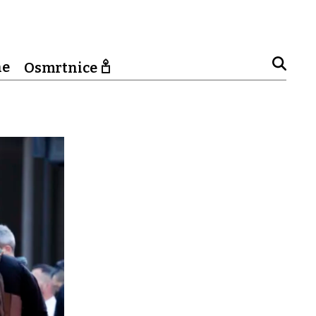
ne
Osmrtnice