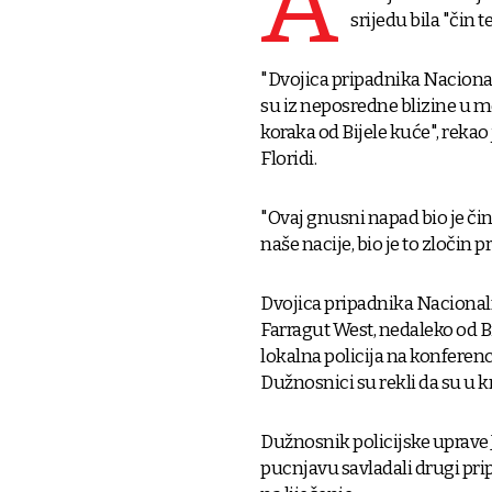
A
srijedu bila "čin te
"Dvojica pripadnika Nacional
su iz neposredne blizine u 
koraka od Bijele kuće", reka
Floridi.
"Ovaj gnusni napad bio je čin z
naše nacije, bio je to zločin 
Dvojica pripadnika Nacionaln
Farragut West, nedaleko od Bi
lokalna policija na konferenci
Dužnosnici su rekli da su u k
Dužnosnik policijske uprave 
pucnjavu savladali drugi prip