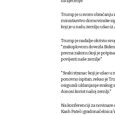
na liječenje.
Trump je u svom obraćanju r
ministarstvo domovinske sig
koji je u našu zemlju ušao iz
Trump je nadalje okrivio svo
"zrakoplovom dovezla Bidenov
prema zakonu koji je potpisa
povijesti naše zemlje".
"Svaki stranac koji je ušao 
ponovno ispitan, rekao je T
osigurali uklanjanje svakog st
donosi korist našoj zemlji."
Na konferenciji za novinare o
Kash Patel i gradonačelnica 