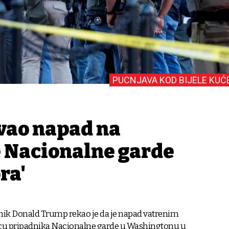
PUCNJAVA KOD BIJELE KUĆ
vao napad na
 Nacionalne garde
ra'
nik Donald Trump rekao je da je napad vatrenim
cu pripadnika Nacionalne garde u Washingtonu u