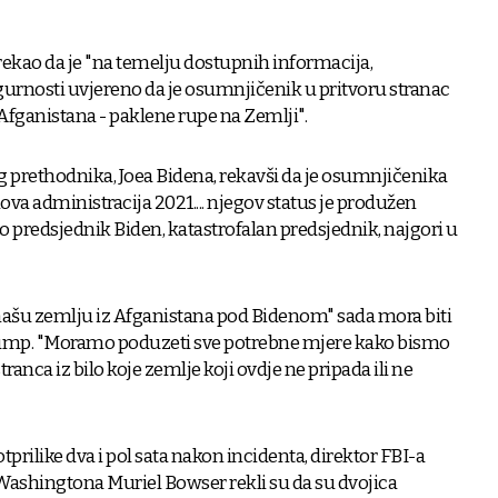
ekao da je "na temelju dostupnih informacija,
urnosti uvjereno da je osumnjičenik u pritvoru stranac
 Afganistana - paklene rupe na Zemlji".
g prethodnika, Joea Bidena, rekavši da je osumnjičenika
a administracija 2021.... njegov status je produžen
o predsjednik Biden, katastrofalan predsjednik, najgori u
u našu zemlju iz Afganistana pod Bidenom" sada mora biti
rump. "Moramo poduzeti sve potrebne mjere kako bismo
ranca iz bilo koje zemlje koji ovdje ne pripada ili ne
tprilike dva i pol sata nakon incidenta, direktor FBI-a
Washingtona Muriel Bowser rekli su da su dvojica