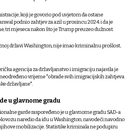
racije, koji je govorio pod uvjetom da ostane
nwal podnio zahtjev za azil u prosincu 2024. i da je
ne, tri mjeseca nakon što je Trump preuzeo dužnost.
eznoj državi Washington, nije imao kriminalnu prošlost,
ička agencija za državljanstvo i imigraciju najavila je
 neodređeno vrijeme "obrade svih imigracijskih zahtjeva
ke državljane".
de u glavnome gradu
ionalne garde raspoređeno je u glavnome gradu SAD-a
olovozu naredio da idu u Washington, navodeći navodno
njihove mobilizacije. Statistike kriminala ne podupiru