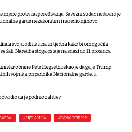
e mjere protiv raspoređivanja. Savezni sudac nedavno je
cionalne garde nezakonitim i naredio njihovo
irala svoju odluku na tri tjedna kako bi omogućila
 žali. Naredba stoga ostaje na snazi ​​do 11. prosinca.
nistar obrane Pete Hegseth rekao je da ga je Trump
tnih vojnika, pripadnika Nacionalne garde, u
tvrdio da je podnio zahtjev.
 GARDA
#BIJELA KUĆA
#DONALD TRUMP