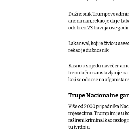
Dužnosnik Trumpove administ
anoniman, rekao je da je Laka
odobren 23. travnja ove godi
Lakanwal, koji je živio u sav
rekao je dužnosnik.
Kasno u srijedu navečer, amer
trenutačno zaustavljanje na
koji se odnose na afganistans
Trupe Nacionalne gar
Više od 2000 pripadnika Nac
mjesecima. Trump im je u k
rašireni kriminal kao razlog 
tu tvrdnju.