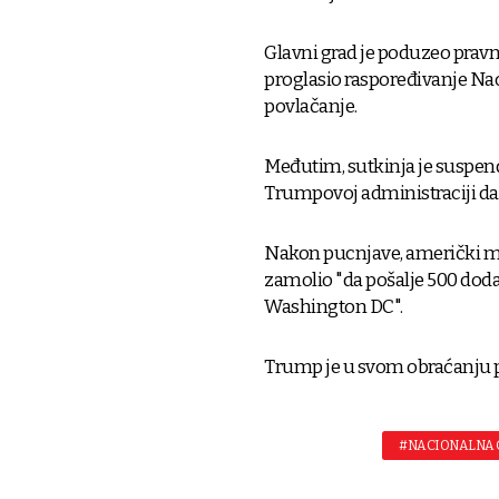
Glavni grad je poduzeo pravn
proglasio raspoređivanje Na
povlačanje.
Međutim, sutkinja je suspend
Trumpovoj administraciji da se
Nakon pucnjave, američki mi
zamolio "da pošalje 500 doda
Washington DC".
Trump je u svom obraćanju po
#NACIONALNA