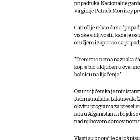
pripadnika Nacionalne garde
Virginije Patrick Morrisey pr
Carroll je rekao da su "prip
visoke vidljivosti... kada je
oružjem i zapucao na pripad
"Trenutno nema naznaka da i
koji je bio uključen u ovaj inc
bolnicu na liječenje."
Osumnjičenika je ministarst
Rahmanullaha Lakanwala (29)
okviru programa za preselje
rata u Afganistanu i bojali 
nad njihovom domovinom n
Vlasti su priopćile da još nis