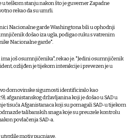
 u teškom stanju nakon što je guverner Zapadne
votno rekao da su umrli.
adnici Nacionalne garde Washingtona bili u ophodnji
 osumnjičenik došao iza ugla, podigao ruku s vatrenim
nike Nacionalne garde".
ma još osumnjičenika", rekao je. "Jedini osumnjičenik
ident, ozlijđen je tijekom interakcije i prevezen je u
vo domovinske sigurnosti identificiralo kao
, afganistanskog državljanina koji je došao u SAD u
nje tisuća Afganistanaca koji su pomagali SAD-u tijekom
se odmazde talibanskih snaga koje su preuzele kontrolu
akon povlačenja SAD-a.
u utvrdile motiv pucnjave.