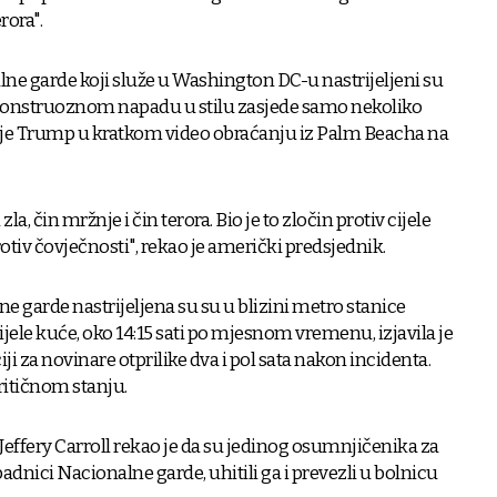
rora".
ne garde koji služe u Washington DC-u nastrijeljeni su
monstruoznom napadu u stilu zasjede samo nekoliko
o je Trump u kratkom video obraćanju iz Palm Beacha na
la, čin mržnje i čin terora. Bio je to zločin protiv cijele
protiv čovječnosti", rekao je američki predsjednik.
e garde nastrijeljena su su u blizini metro stanice
jele kuće, oko 14:15 sati po mjesnom vremenu, izjavila je
ji za novinare otprilike dva i pol sata nakon incidenta.
ritičnom stanju.
Jeffery Carroll rekao je da su jedinog osumnjičenika za
adnici Nacionalne garde, uhitili ga i prevezli u bolnicu