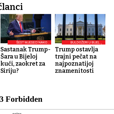
članci
ŠEST MJESECI NAKON
BULDOŽERI U BIJELOJ
PRVOG SUSRETA
KUĆI:
Sastanak Trump-
Trump ostavlja
Šara u Bijeloj
trajni pečat na
kući, zaokret za
najpoznatijoj
Siriju?
znamenitosti