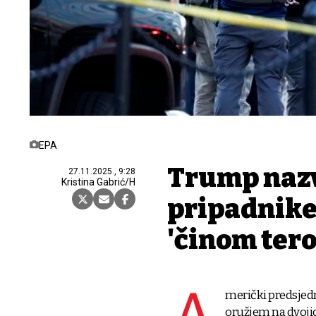
EPA
Trump naz
27.11.2025., 9:28
Kristina Gabrić/H
pripadnike
'činom tero
merički predsjed
oružjem na dvoji