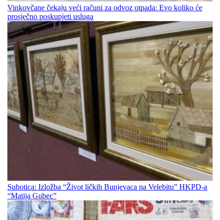
Vinkovčane čekaju veći računi za odvoz otpada: Evo koliko će
prosječno poskupjeti usluga
Subotica: Izložba “Život ličkih Bunjevaca na Velebitu” HKPD-a
“Matija Gubec”