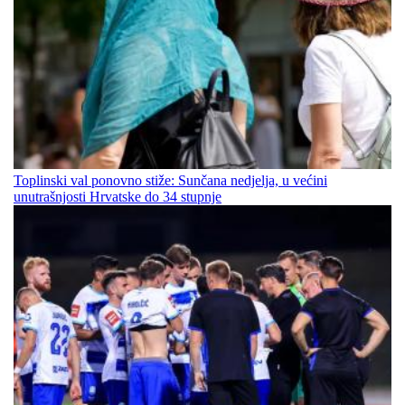
Toplinski val ponovno stiže: Sunčana nedjelja, u većini
unutrašnjosti Hrvatske do 34 stupnje