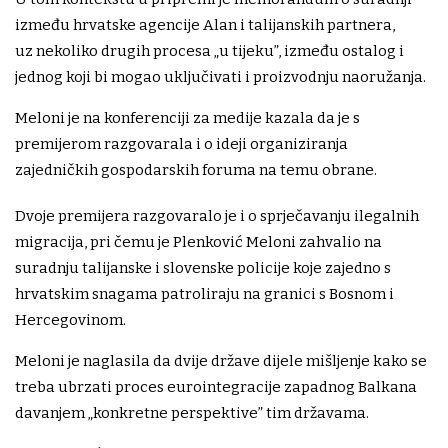
između hrvatske agencije Alan i talijanskih partnera,
uz nekoliko drugih procesa „u tijeku”, između ostalog i
jednog koji bi mogao uključivati i proizvodnju naoružanja.
Meloni je na konferenciji za medije kazala da je s
premijerom razgovarala i o ideji organiziranja
zajedničkih gospodarskih foruma na temu obrane.
Dvoje premijera razgovaralo je i o sprječavanju ilegalnih
migracija, pri čemu je Plenković Meloni zahvalio na
suradnju talijanske i slovenske policije koje zajedno s
hrvatskim snagama patroliraju na granici s Bosnom i
Hercegovinom.
Meloni je naglasila da dvije države dijele mišljenje kako se
treba ubrzati proces eurointegracije zapadnog Balkana
davanjem „konkretne perspektive” tim državama.