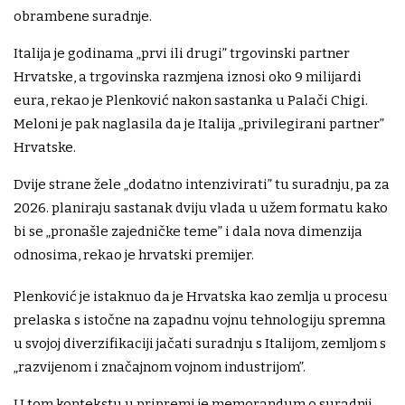
obrambene suradnje.
Italija je godinama „prvi ili drugi” trgovinski partner
Hrvatske, a trgovinska razmjena iznosi oko 9 milijardi
eura, rekao je Plenković nakon sastanka u Palači Chigi.
Meloni je pak naglasila da je Italija „privilegirani partner”
Hrvatske.
Dvije strane žele „dodatno intenzivirati” tu suradnju, pa za
2026. planiraju sastanak dviju vlada u užem formatu kako
bi se „pronašle zajedničke teme” i dala nova dimenzija
odnosima, rekao je hrvatski premijer.
Plenković je istaknuo da je Hrvatska kao zemlja u procesu
prelaska s istočne na zapadnu vojnu tehnologiju spremna
u svojoj diverzifikaciji jačati suradnju s Italijom, zemljom s
„razvijenom i značajnom vojnom industrijom”.
U tom kontekstu u pripremi je memorandum o suradnji