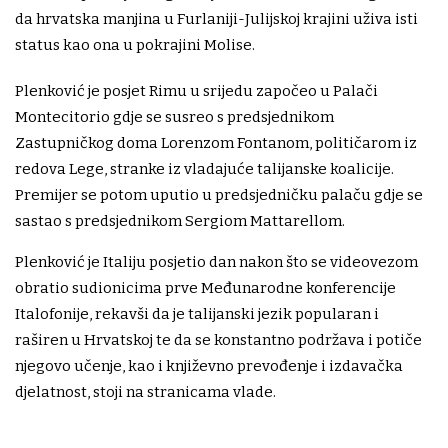
da hrvatska manjina u Furlaniji-Julijskoj krajini uživa isti
status kao ona u pokrajini Molise.
Plenković je posjet Rimu u srijedu započeo u Palači
Montecitorio gdje se susreo s predsjednikom
Zastupničkog doma Lorenzom Fontanom, političarom iz
redova Lege, stranke iz vladajuće talijanske koalicije.
Premijer se potom uputio u predsjedničku palaču gdje se
sastao s predsjednikom Sergiom Mattarellom.
Plenković je Italiju posjetio dan nakon što se videovezom
obratio sudionicima prve Međunarodne konferencije
Italofonije, rekavši da je talijanski jezik popularan i
raširen u Hrvatskoj te da se konstantno podržava i potiče
njegovo učenje, kao i književno prevođenje i izdavačka
djelatnost, stoji na stranicama vlade.