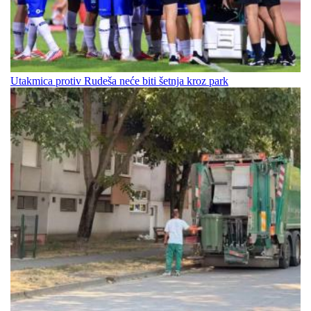
Utakmica protiv Rudeša neće biti šetnja kroz park