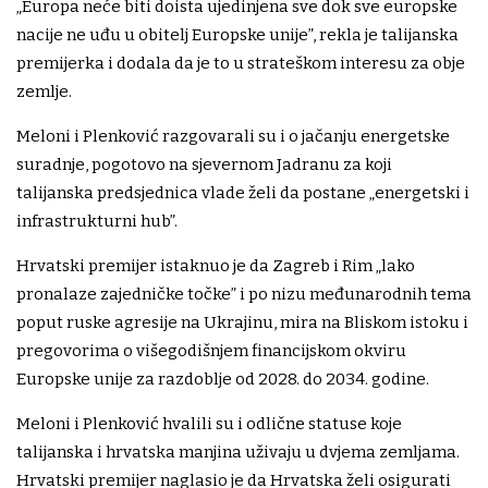
„Europa neće biti doista ujedinjena sve dok sve europske
nacije ne uđu u obitelj Europske unije”, rekla je talijanska
premijerka i dodala da je to u strateškom interesu za obje
zemlje.
Meloni i Plenković razgovarali su i o jačanju energetske
suradnje, pogotovo na sjevernom Jadranu za koji
talijanska predsjednica vlade želi da postane „energetski i
infrastrukturni hub”.
Hrvatski premijer istaknuo je da Zagreb i Rim „lako
pronalaze zajedničke točke” i po nizu međunarodnih tema
poput ruske agresije na Ukrajinu, mira na Bliskom istoku i
pregovorima o višegodišnjem financijskom okviru
Europske unije za razdoblje od 2028. do 2034. godine.
Meloni i Plenković hvalili su i odlične statuse koje
talijanska i hrvatska manjina uživaju u dvjema zemljama.
Hrvatski premijer naglasio je da Hrvatska želi osigurati