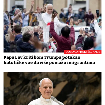
DUBOKO PROMIŠLJANJE
Papa Lav kritikom Trumpa potakao
katoličke vođe da više pomažu imigrantima