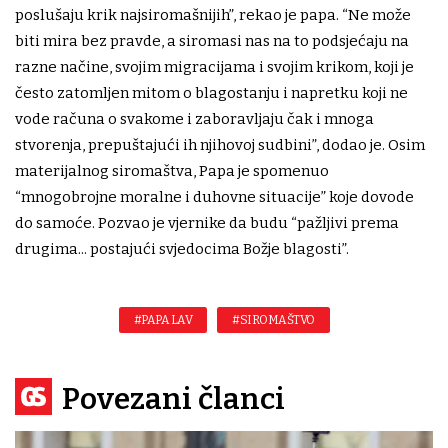
poslušaju krik najsiromašnijih”, rekao je papa. “Ne može
biti mira bez pravde, a siromasi nas na to podsjećaju na
razne načine, svojim migracijama i svojim krikom, koji je
često zatomljen mitom o blagostanju i napretku koji ne
vode računa o svakome i zaboravljaju čak i mnoga
stvorenja, prepuštajući ih njihovoj sudbini”, dodao je. Osim
materijalnog siromaštva, Papa je spomenuo
“mnogobrojne moralne i duhovne situacije” koje dovode
do samoće. Pozvao je vjernike da budu “pažljivi prema
drugima... postajući svjedocima Božje blagosti”.
#PAPA LAV
#SIROMAŠTVO
Povezani članci