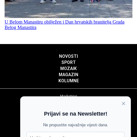
U Belom Manastiru obilježen i Dan hrvatskih branitelja Grada
Belog Manastira
NOVOSTI
SPORT
MOZAIK
MAGAZIN
KOLUMNE
Marketing
×
Politika privatnosti
Politika kolačića
Prijavi se na Newsletter!
Impressum
Pravila prenošenja sadržaja
Ne propustite najvažnije vijesti dana.
Pravila komentiranja
Agroglas