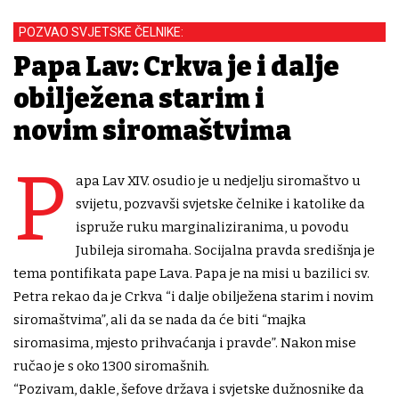
POZVAO SVJETSKE ČELNIKE:
Papa Lav: Crkva je i dalje
obilježena starim i
novim siromaštvima
P
apa Lav XIV. osudio je u nedjelju siromaštvo u
svijetu, pozvavši svjetske čelnike i katolike da
ispruže ruku marginaliziranima, u povodu
Jubileja siromaha. Socijalna pravda središnja je
tema pontifikata pape Lava. Papa je na misi u bazilici sv.
Petra rekao da je Crkva “i dalje obilježena starim i novim
siromaštvima”, ali da se nada da će biti “majka
siromasima, mjesto prihvaćanja i pravde”. Nakon mise
ručao je s oko 1300 siromašnih.
“Pozivam, dakle, šefove država i svjetske dužnosnike da