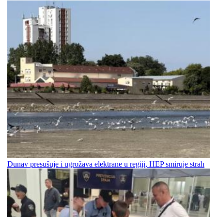
Dunav presušuje i ugrožava elektrane u regiji, HEP smiruje strah