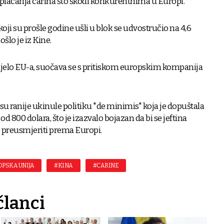
plaćanja carina što škodi konkurentnima u Europi.
koji su prošle godine ušli u blok se udvostručio na 4,6
ošlo je iz Kine.
ijelo EU-a, suočava se s pritiskom europskim kompanija
u ranije ukinule politiku "de minimis" koja je dopuštala
d 800 dolara, što je izazvalo bojazan da bi se jeftina
 preusmjeriti prema Europi.
PSKA UNIJA
#KINA
#CARINE
članci