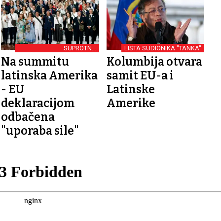
SUPROTNO
LISTA SUDIONIKA "TANKA"
MEĐUNARODNOM PRAVU
Na summitu
Kolumbija otvara
latinska Amerika
samit EU-a i
- EU
Latinske
deklaracijom
Amerike
odbačena
"uporaba sile"