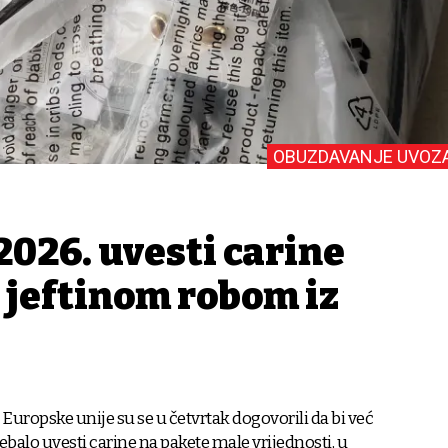
OBUZDAVANJE UVOZ
 2026. uvesti carine
 jeftinom robom iz
a Europske unije su se u četvrtak dogovorili da bi već
ebalo uvesti carine na pakete male vrijednosti, u