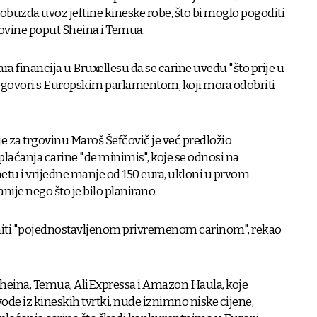
obuzda uvoz jeftine kineske robe, što bi moglo pogoditi
govine poput Sheina i Temua.
a financija u Bruxellesu da se carine uvedu "što prije u
pregovori s Europskim parlamentom, koji mora odobriti
 za trgovinu Maroš Šefčovič je već predložio
plaćanja carine "de minimis", koje se odnosi na
etu i vrijedne manje od 150 eura, ukloni u prvom
anije nego što je bilo planirano.
eniti "pojednostavljenom privremenom carinom", rekao
Sheina, Temua, AliExpressa i Amazon Haula, koje
ode iz kineskih tvrtki, nude iznimno niske cijene,