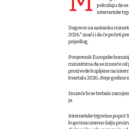
M
pokušaju da se 
internetske tr
Dogovor na sastanku ministar
2026." znači i da će početi 
prijedlog.
Povjerenik Europske komisije
ministrima da se izuzeće od 
proizvode kupljene na intern
kvartalu 2026., dvije godine r
Izuzeće bi se trebalo zamij
je.
Internetske trgovine poput 
kupcima izravno šalju proizv