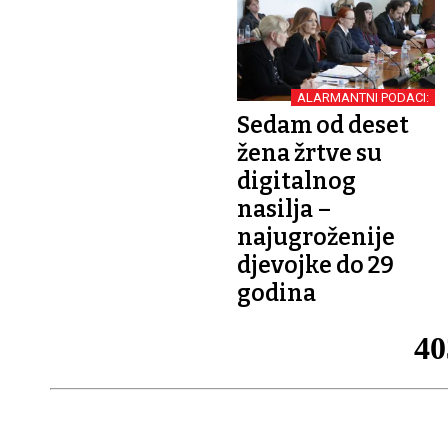
ALARMANTNI PODACI:
Sedam od deset
žena žrtve su
digitalnog
nasilja –
najugroženije
djevojke do 29
godina