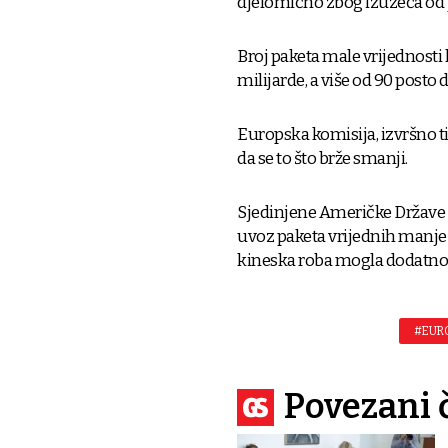
djelomično zbog izuzeća od 
Broj paketa male vrijednosti 
milijarde, a više od 90 posto d
Europska komisija, izvršno t
da se to što brže smanji.
Sjedinjene Američke Države s
uvoz paketa vrijednih manje o
kineska roba mogla dodatno
#EURO
Povezani 