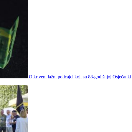
Otkriveni lažni policajci koji su 88-godišnjoj Osječanki