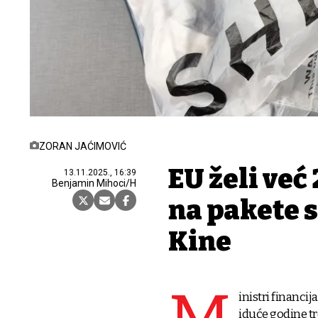
ZORAN JAĆIMOVIĆ
EU želi već
13.11.2025., 16:39
Benjamin Mihoci/H
na pakete s
Kine
inistri financij
iduće godine tr