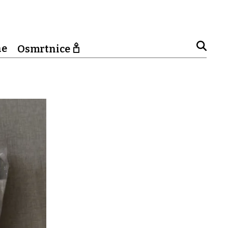
ne
Osmrtnice