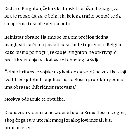
Richard Knighton, čelnik britanskih oružanih snaga, za
BBC je rekao da ga je belgijski kolega tražio pomoć te da
su oprema i osoblje već na putu.
„Ministar obrane i ja smo se krajem prošlog tjedna
usuglasili da ćemo poslati naše ljude i opremu u Belgiju
kako bismo pomogli”, rekao je Knighton, ne otkrivajući
broj tih stručnjaka i kakva se tehnologija šalje.
Čelnik britanske vojske naglasio je da se još ne zna tko stoji
iza tih bespilotnih letjelica, no da Rusija proteklih godina
ima obrazac „hibridnog ratovanja”.
Moskva odbacuje te optužbe.
Dronovi su viđeni iznad zračne luke u Bruxellesu i Liegeu,
zbog čega su u utorak mnogi zrakoplovi morali biti
preusmjereni.