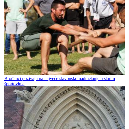
Brođanci pozivaju na najveće slavonsko nadmetanje u starim
športovima