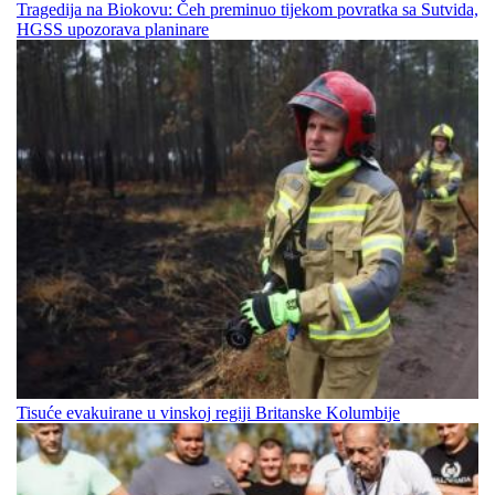
Tragedija na Biokovu: Čeh preminuo tijekom povratka sa Sutvida,
HGSS upozorava planinare
Tisuće evakuirane u vinskoj regiji Britanske Kolumbije