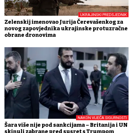
UKRAJINSKI PREDSJEDNIK
Zelenskij imenovao Jurija Čerevašenkog za
novog zapovjednika ukrajinske protuzračne
obrane dronovima
NAKON VIJEĆA SIGURNOSTI
Šara više nije pod sankcijama – Britanija i UN
skinuli zabrane pred susret s Trumpom