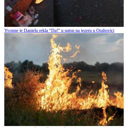
Yvonne je Danielu rekla “Da!” u suton na jezeru u Orahovici