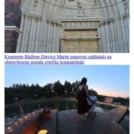
Krunjenje Blažene Djevice Marije ponovno zablistalo na
obnovljenom portalu osječke konkatedrale