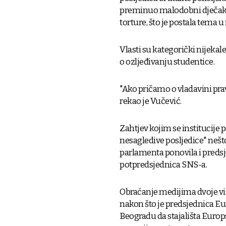
preminuo malodobni dječak, te
torture, što je postala tema 
Vlasti su kategorički nijekal
o ozljeđivanju studentice.
"Ako pričamo o vladavini prav
rekao je Vučević.
Zahtjev kojim se institucije
nesagledive posljedice" nešto
parlamenta ponovila i predsj
potpredsjednica SNS-a.
Obraćanje medijima dvoje vis
nakon što je predsjednica Eu
Beogradu da stajališta Europ