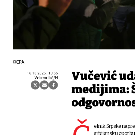
EPA
Vučević uda
16.10.2025., 13:56
Velimir Ilić/H
medijima: Š
odgovornos
elnik Srpske napre
srbijansku oporbu,