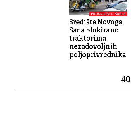
PROSVJEDI U SRBIJI
Središte Novoga
Sada blokirano
traktorima
nezadovoljnih
poljoprivrednika