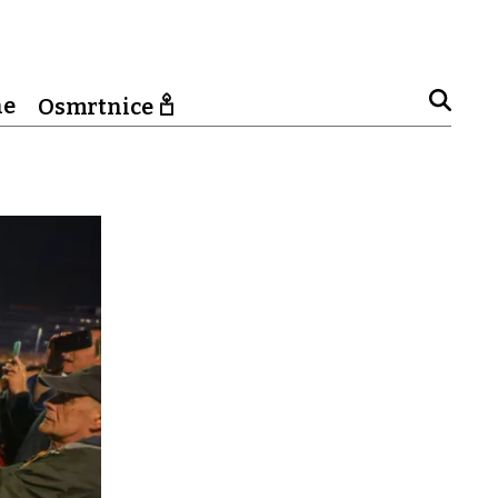
ne
Osmrtnice