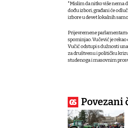
"Mislim da nitko više nema d
dođu izbori, građani će odluči
izbore u devet lokalnih sam
Prijevremene parlamentarne i
spominjao. Vučević je rekao d
Vučić odstupi s dužnosti una
za društvenu i političku kri
studenoga i masovnim prosvj
Povezani 