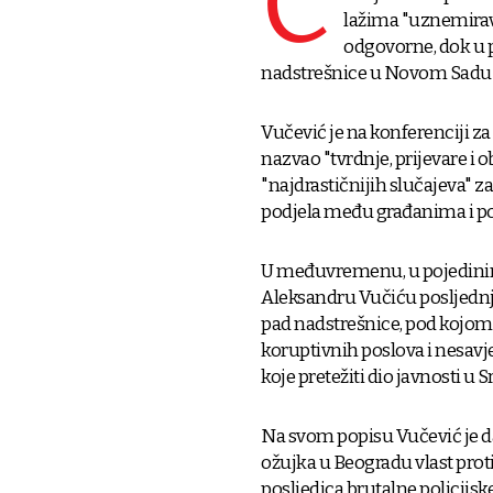
Č
lažima "uznemirava
odgovorne, dok u 
nadstrešnice u Novom Sadu "
Vučević je na konferenciji z
nazvao "tvrdnje, prijevare i 
"najdrastičnijih slučajeva" z
podjela među građanima i po
U međuvremenu, u pojedini
Aleksandru Vučiću posljednji
pad nadstrešnice, pod kojom je
koruptivnih poslova i nesavj
koje pretežiti dio javnosti u S
Na svom popisu Vučević je d
ožujka u Beogradu vlast proti
posljedica brutalne policijsk