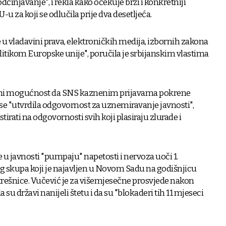
odčinjavanje", i rekla kako očekuje brži i konkretniji
u za koji se odlučila prije dva desetljeća.
 u vladavini prava, elektroničkih medija, izbornih zakona
litikom Europske unije", poručila je srbijanskim vlastima
io ni mogućnost da SNS kaznenim prijavama pokrene
se "utvrdila odgovornost za uznemiravanje javnosti",
tirati na odgovornosti svih koji plasiraju zlurade i
e u javnosti "pumpaju" napetosti i nervoza uoči 1.
skupa koji je najavljen u Novom Sadu na godišnjicu
strešnice. Vučević je za višemjesečne prosvjede nakon
su državi nanijeli štetu i da su "blokaderi tih 11 mjeseci