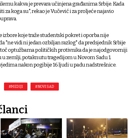
ilemu kakva je prevara učinjena građanima Srbije. Kada
ti za koga su", rekao je Vučević i za proljeće najavio
ouprava.
zbore koje traže studentski pokret i oporba nije
a "ne vidi ni jedan ozbiljan razlog" da predsjednik Srbije
toč optužbama političkih protivnika da je najodgovorniji
zu u zemlji, potaknutu tragedijom u Novom Sadu 1.
edima nakon pogibije 16 ljudi u padu nadstrešnice.
#MEDIJI
#NOVI SAD
članci