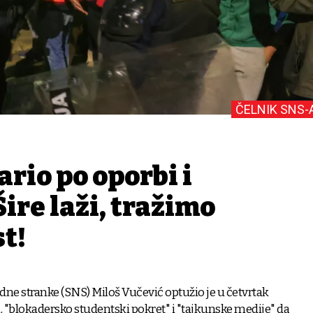
ČELNIK SNS-
rio po oporbi i
ire laži, tražimo
t!
dne stranke (SNS) Miloš Vučević optužio je u četvrtak
 "blokadersko studentski pokret" i "tajkunske medije" da