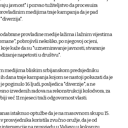
ju javnost" i pozvao tužiteljstvo da procesuira
provladinim medijima traje kampanja da je pad
diverzija".
a odabrane provladine medije lažima i lažnim vijestima
obmane", pobrojivši nekoliko, po njegovoj ocjeni,
a koje kaže da su "uznemiravanje javnosti, stvaranje
dizanje napetosti u društvu".
m medijima bliskim srbijanskom predsjedniku
h dana traje kampanja kojom se nastoji pokazati da je
 poginulo 16 ljudi, posljedica "diverzije", a ne
esno izvedenih radova na rekonstrukciji kolodvora, za
rbiji već 11 mjeseci traži odgovornost vlasti.
anas istaknuo optužbe da je na masovnom skupu 15.
v prosvjednika koristila zvučno oružje, da je od
e intervencije na prosvjedu u Valjevu u kolovozu