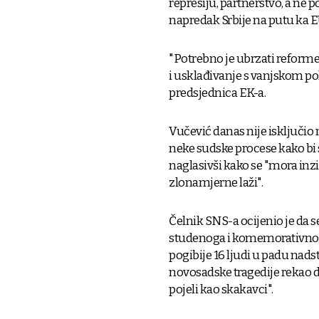
represiju, partnerstvo, a ne p
napredak Srbije na putu ka EU-
"Potrebno je ubrzati reforme
i usklađivanje s vanjskom po
predsjednica EK-a.
Vučević danas nije isključ
neke sudske procese kako bi 
naglasivši kako se "mora inzis
zlonamjerne laži".
Čelnik SNS-a ocijenio je da s
studenoga i komemorativnog 
pogibije 16 ljudi u padu nad
novosadske tragedije rekao da 
pojeli kao skakavci".