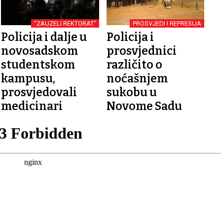
"ZAUZELI REKTORAT"
PROSVJEDI I REPRESIJA
Policija i dalje u
Policija i
novosadskom
prosvjednici
studentskom
različito o
kampusu,
noćašnjem
prosvjedovali
sukobu u
medicinari
Novome Sadu