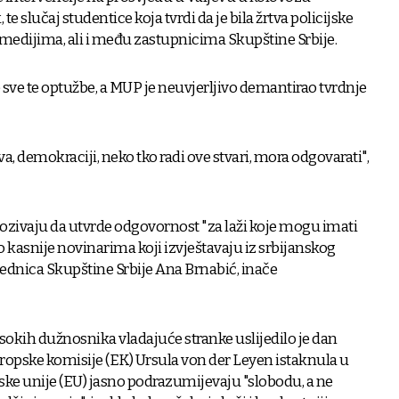
 slučaj studentice koja tvrdi da je bila žrtva policijske
u medijima, ali i među zastupnicima Skupštine Srbije.
e sve te optužbe, a MUP je neuvjerljivo demantirao tvrdnje
a, demokraciji, neko tko radi ove stvari, mora odgovarati",
 pozivaju da utvrde odgovornost "za laži koje mogu imati
 kasnije novinarima koji izvještavaju iz srbijanskog
ednica Skupštine Srbije Ana Brnabić, inače
okih dužnosnika vladajuće stranke uslijedilo je dan
ropske komisije (EK) Ursula von der Leyen istaknula u
ske unije (EU) jasno podrazumijevaju "slobodu, a ne