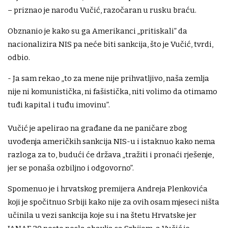
– priznao je narodu Vučić, razočaran u rusku braću.
Obznanio je kako su ga Amerikanci „pritiskali” da
nacionalizira NIS pa neće biti sankcija, što je Vučić, tvrdi,
odbio.
- Ja sam rekao „to za mene nije prihvatljivo, naša zemlja
nije ni komunistička, ni fašistička, niti volimo da otimamo
tuđi kapital i tuđu imovinu”.
Vučić je apelirao na građane da ne paničare zbog
uvođenja američkih sankcija NIS-u i istaknuo kako nema
razloga za to, budući će država „tražiti i pronaći rješenje,
jer se ponaša ozbiljno i odgovorno”.
Spomenuo je i hrvatskog premijera Andreja Plenkovića
koji je spočitnuo Srbiji kako nije za ovih osam mjeseci ništa
učinila u vezi sankcija koje su i na štetu Hrvatske jer