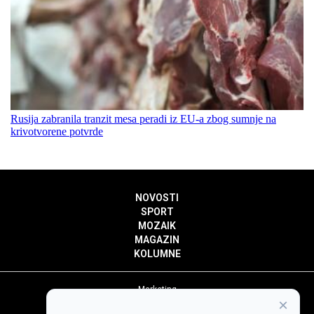
Rusija zabranila tranzit mesa peradi iz EU-a zbog sumnje na
krivotvorene potvrde
NOVOSTI
SPORT
MOZAIK
MAGAZIN
KOLUMNE
Marketing
×
Politika privatnosti