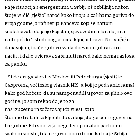
Pa je situacija s energentima u Srbiji još ozbiljnija nakon
što je Vučić „tješio” narod kako imaju u zalihama goriva do
kraja godine, a rafinerija Pančevo koja se naftom
snabdijevala do prije koji dan, cjevovodima Janafa, ima
nafte još do 1. studenog, a onda ključ u bravu. No, Vučić u
današnjem, inače, gotovo svakodnevnom „obraćanju
naciji”, i dalje uvjerava zabrinuti narod kako nema razloga
za paniku.
- Stiže druga vijest iz Moskve ili Peterburga (sjedište
Gasproma, većinskog vlasnik NIS-a koji je pod sankcijama),
kako god hoćete, da su nam ponudili ugovor za plin Nove
godine. Ja sam rekao da je to za
nas izuzetno razočaravajuća vijest, zato
što smo trebali zaključiti do svibnja, dugoročni ugovor na
tri godine. Bili smo više nego fer i pouzdan partner u
svakom smislu, i da ne govorimo o tome kakoa je Srbija