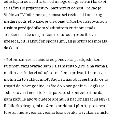
odustajala od arbitraža i od mnogo drugih stvari kako bi
se sačuvalo prijateljstvo i partnerski odnosi - rekao je
Vučić za TV Informer, a prenose svi režimski i oni drugi,
mediji i podsjetio kako je u svibnju u Moskvi razgovarao s
ruskim predsjednikom Vladimirom Putinom i tada
je rečeno da će u najkraćem roku, od mjesec ili dva
mjeseca, biti zaključen sporazum, „ali je Srbija još morala
da čeka”.
- Potom sam se u rujnu sreo ponovo sa predsjednikom
Putinom, razgovarao sam i ja sam rekao „sve je na vama i,
molim vas, kako vi odlučite, mi ćemo prihvatiti samo vas
molim da to zaključimo!”. Sada su nas obavijestili da će to
trajati do Nove godine. Zašto do Nove godine? Logika je
jednostavna i neću to kriti, pa zato što oni žele time da
nam kažu „e ako vi budete krenuli u nacionalizaciju NIS-a
ili bilo što drugo, mi možemo prekinuti plin 31. prosinca”. I
to je za mene veoma, veoma loša poruka u svakom smislu