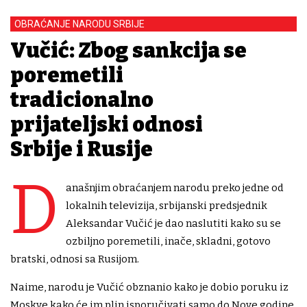
OBRAĆANJE NARODU SRBIJE
Vučić: Zbog sankcija se
poremetili
tradicionalno
prijateljski odnosi
Srbije i Rusije
D
anašnjim obraćanjem narodu preko jedne od
lokalnih televizija, srbijanski predsjednik
Aleksandar Vučić je dao naslutiti kako su se
ozbiljno poremetili, inače, skladni, gotovo
bratski, odnosi sa Rusijom.
Naime, narodu je Vučić obznanio kako je dobio poruku iz
Moskve kako će im plin isporučivati samo do Nove godine.