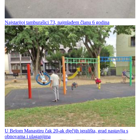
Najstarijoj tamburašici 73, najmlađem članu 6 godina
U Belom Manastiru čak 20-ak dječjih igrališta, grad nastavlja s
obnovama i ulaganjima