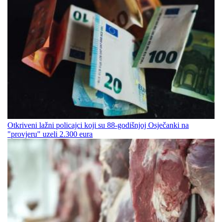
Otkriveni lažni policajci koji su 88-godišnjoj Osječanki na
"provjeru" uzeli 2.300 eura