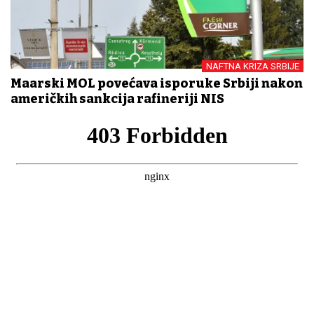
NAFTNA KRIZA SRBIJE
Mađarski MOL povećava isporuke Srbiji nakon
američkih sankcija rafineriji NIS