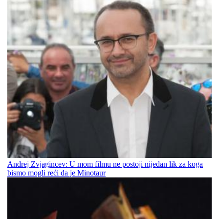
Andrej Zvjagincev: U mom filmu ne postoji nijedan lik za koga
bismo mogli reći da je Minotaur