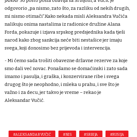
JANAF 30 posto posla obavlja sa Srbijom, a Vučić je
odgovorio „pa nismo, zato što, za razliku od nekih drugih,
mi nismo otimači”.Kako nekada misli Aleksandra Vučića
nalikuju onima nastalima iz radionice družine Alana
Forda, pokazuje i izjava srpskog predsjednika kada tješi
narod kako zbog sankcija neće biti nestašice jer imaju
svega, koji donosimo bez prijevoda i intervencija.
- Mi ćemo sada trošiti obavezne državne rezerve za koje
smo dali već novac. Ponašamo se domaćinski i zato sada
imamo i pasulja, i graška, i konzervirane ribe i svega
drugog što je neophodno, i mleka u prahu, i sve što je
važno i za decu, jer takvo je vreme – rekao je
Aleksandar Vučić.
#ALEKSANDAR VUČIĆ
#NIS
#SRBIJA
#RUSIJA