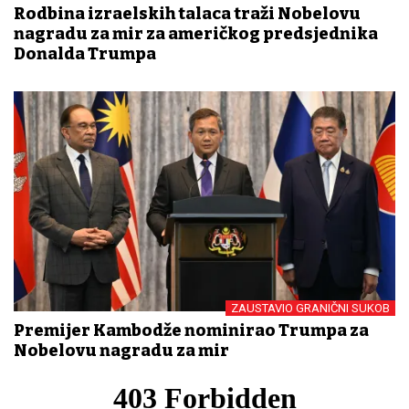
Rodbina izraelskih talaca traži Nobelovu
nagradu za mir za američkog predsjednika
Donalda Trumpa
ZAUSTAVIO GRANIČNI SUKOB
Premijer Kambodže nominirao Trumpa za
Nobelovu nagradu za mir