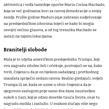
aktivistica i vođa tamošnje oporbe Maria Corina Machado,
koja se već godinama bori za razvoj demokracije u svojoj
zemlji. Prošle godine Maduro joj je zabranio sudjelovanje
na predsjedničkim izborima bojeći se kako bi mogla
osvojiti većinu glasova, a od tog trenutka Machado se
nalazi na tajnim lokacijama.
Branitelji slobode
Mala je to utjeha američkom predsjedniku Trumpu, koji
ovu nagradu zdušno želi i očekuje, pozivajući se na, kako
tvrdi, činjenicu da je on tijekom sadašnjeg i prethodnog
mandata spriječio sedam ratova. Realno gledajući, voljeli
Trumpa ili ne, kada se uzme u obzir činjenica da je
njegovom zaslugom prije samo dva dana zaustavljen
sukob u Gazi, koji je odnio desetke tisuća života, on je tu
nagradu možda i zaslužio. U svakom slučaju više nego