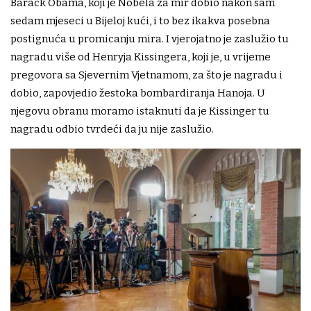
Barack Obama, koji je Nobela za mir dobio nakon sam
sedam mjeseci u Bijeloj kući, i to bez ikakva posebna
postignuća u promicanju mira. I vjerojatno je zaslužio tu
nagradu više od Henryja Kissingera, koji je, u vrijeme
pregovora sa Sjevernim Vjetnamom, za što je nagradu i
dobio, zapovjedio žestoka bombardiranja Hanoja. U
njegovu obranu moramo istaknuti da je Kissinger tu
nagradu odbio tvrdeći da ju nije zaslužio.