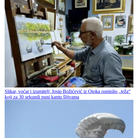
Slikar, voćar i izumitelj: Josip Božićević iz Otoka osmislio „ježa“
koji za 30 sekundi puni kantu šljivama