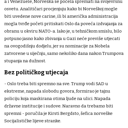
a i Venezuele, Norveška se počela spremati na svojevrsnu
osvetu. Analitičari procjenjuju kako bi Norveškoj mogle
biti uvedene nove carine, ili bi američka administracija
mogla tvrđe početi pritiskati Oslo da poveća izdvajanja za
obranu u okviru NATO-a. Iako je, u tehničkom smislu, bilo
potpuno jasno kako zbivanja u Gazi neće previše utjecati
na ovogodišnju dodjelu, jer su nominacije za Nobela
zatvorene u siječnju, samo nekoliko dana nakon Trumpova
stupanja na dužnost.
Bez političkog utjecaja
- Oslo treba biti spremno na sve. Trump vodi SAD u
ekstreme, napada slobodu govora, formirao je tajnu
policiju koja maskirana otima ljude na ulici. Napada
državne institucije i sudove. Naravno da trebamo biti
spremni - poručila je Kirsti Bergdsto, šefica norveške
Socijalističke lijeve stranke.