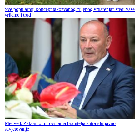
Sve popularniji koncept takozvanog “lijenog vrtlarenja” štedi vaše
vrijeme i trud
Medved: Zakoni o mirovinama branitelja sutra idu javno
savjetovanje