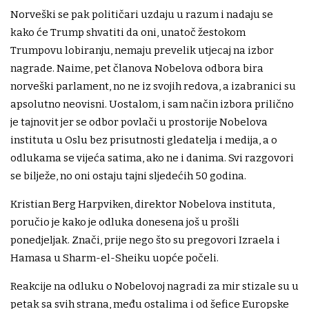
Norveški se pak političari uzdaju u razum i nadaju se
kako će Trump shvatiti da oni, unatoč žestokom
Trumpovu lobiranju, nemaju prevelik utjecaj na izbor
nagrade. Naime, pet članova Nobelova odbora bira
norveški parlament, no ne iz svojih redova, a izabranici su
apsolutno neovisni. Uostalom, i sam način izbora prilično
je tajnovit jer se odbor povlači u prostorije Nobelova
instituta u Oslu bez prisutnosti gledatelja i medija, a o
odlukama se vijeća satima, ako ne i danima. Svi razgovori
se bilježe, no oni ostaju tajni sljedećih 50 godina.
Kristian Berg Harpviken, direktor Nobelova instituta,
poručio je kako je odluka donesena još u prošli
ponedjeljak. Znači, prije nego što su pregovori Izraela i
Hamasa u Sharm-el-Sheiku uopće počeli.
Reakcije na odluku o Nobelovoj nagradi za mir stizale su u
petak sa svih strana, među ostalima i od šefice Europske