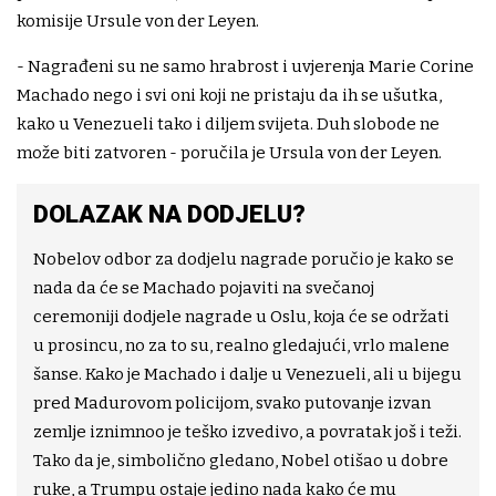
komisije Ursule von der Leyen.
- Nagrađeni su ne samo hrabrost i uvjerenja Marie Corine
Machado nego i svi oni koji ne pristaju da ih se ušutka,
kako u Venezueli tako i diljem svijeta. Duh slobode ne
može biti zatvoren - poručila je Ursula von der Leyen.
DOLAZAK NA DODJELU?
Nobelov odbor za dodjelu nagrade poručio je kako se
nada da će se Machado pojaviti na svečanoj
ceremoniji dodjele nagrade u Oslu, koja će se održati
u prosincu, no za to su, realno gledajući, vrlo malene
šanse. Kako je Machado i dalje u Venezueli, ali u bijegu
pred Madurovom policijom, svako putovanje izvan
zemlje iznimnoo je teško izvedivo, a povratak još i teži.
Tako da je, simbolično gledano, Nobel otišao u dobre
ruke, a Trumpu ostaje jedino nada kako će mu