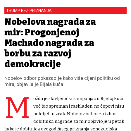
TRUMP BEZ PRIZNANJA
Nobelova nagrada za
mir: Progonjenoj
Machado nagrada za
borbu za razvoj
demokracije
Nobelov odbor pokazao je kako više cijeni politiku od
mira, objavila je Bijela kuća
M
ožda je slavljenički šampanjac u Bijeloj kući
već bio spreman i rashlađen, no čepovi nisu
poletjeli u zrak. Nobelov odbor za izbor
dobitnika nagrade za mir objavio je u petak
kako je dobitnica ovogodišnjeg priznanja venezuelska