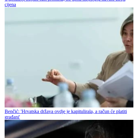
cijena
Benčić: 'Hrvatska država ovdje je kapitulirala, a račun će platiti
građani'