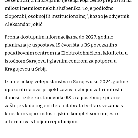
će se birati, a nabavljamo rješenja koja ćemo prepustiti na
milost i nemilost nekih službenika. To je podložno
zloporabi, osobnoj ili institucionalnoj", kazao je odvjetnik
Aleksandar Jokić.
Prema dostupnim informacijama do 2027. godine
planirana je uspostava 15 čvorišta u RS povezanih s
podatkovnim centrom na Elektrotehničkom fakultetu u
Istočnom Sarajevu i glavnim centrom za potporu u
Kragujevcu u Srbiji
Iz američkog veleposlanstva u Sarajevu su 2024. godine
upozorili da ovaj projekt zaziva ozbiljnu zabrinutost i
donosi rizike za stanovnike RS-a a posebno je pitanje
zašto je vlada tog entiteta odabrala tvrtku s vezama s
kineskim vojno-industrijskim kompleksom umjesto
alternativa s boljom reputacijom.