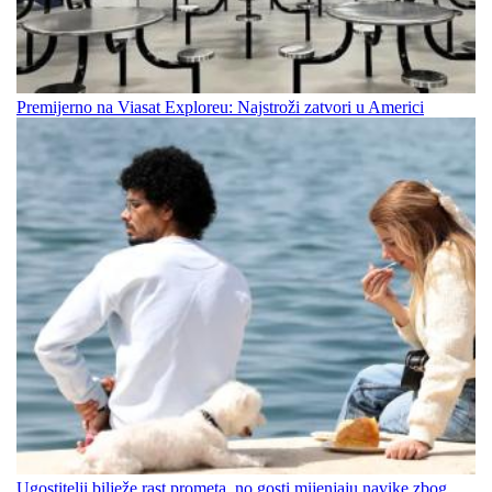
Premijerno na Viasat Exploreu: Najstroži zatvori u Americi
Ugostitelji bilježe rast prometa, no gosti mijenjaju navike zbog