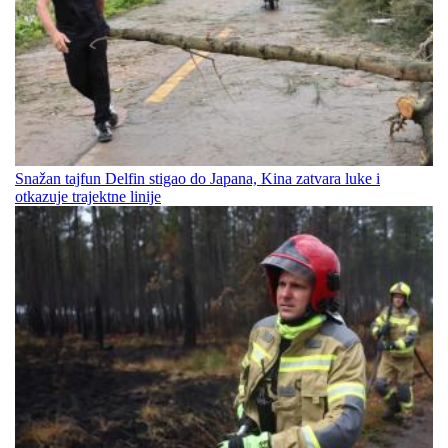
Snažan tajfun Delfin stigao do Japana, Kina zatvara luke i
otkazuje trajektne linije