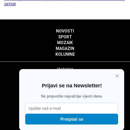
uzvrat
NOVOSTI
SPORT
MOZAIK
MAGAZIN
KOLUMNE
Marketing
×
Politika privatnosti
Politika kolačića
Prijavi se na Newsletter!
Impressum
Pravila prenošenja sadržaja
Ne propustite najvažnije vijesti dana.
Pravila komentiranja
Agroglas
Pretplati se
Copyright © Glas Slavonije 2024.