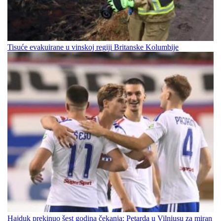
Tisuće evakuirane u vinskoj regiji Britanske Kolumbije
Hajduk prekinuo šest godina čekanja: Petarda u Vilniusu za miran