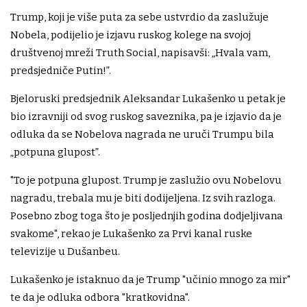
Trump, koji je više puta za sebe ustvrdio da zaslužuje
Nobela, podijelio je izjavu ruskog kolege na svojoj
društvenoj mreži Truth Social, napisavši: „Hvala vam,
predsjedniče Putin!”.
Bjeloruski predsjednik Aleksandar Lukašenko u petak je
bio izravniji od svog ruskog saveznika, pa je izjavio da je
odluka da se Nobelova nagrada ne uruči Trumpu bila
„potpuna glupost”.
"To je potpuna glupost. Trump je zaslužio ovu Nobelovu
nagradu, trebala mu je biti dodijeljena. Iz svih razloga.
Posebno zbog toga što je posljednjih godina dodjeljivana
svakome", rekao je Lukašenko za Prvi kanal ruske
televizije u Dušanbeu.
Lukašenko je istaknuo da je Trump "učinio mnogo za mir"
te da je odluka odbora "kratkovidna".