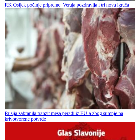
RK Osijek počinje pripreme: Veraja pozdravlja i tri nova igrača
Rusija zabranila tranzit mesa peradi iz EU-a zbog sumnje na
krivotvorene potvrde