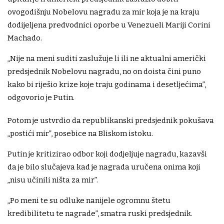
ovogodišnju Nobelovu nagradu za mir koja je na kraju
dodijeljena predvodnici oporbe u Venezueli Mariji Corini
Machado.
„Nije na meni suditi zaslužuje li ili ne aktualni američki
predsjednik Nobelovu nagradu, no on doista čini puno
kako bi riješio krize koje traju godinama i desetljećima”,
odgovorio je Putin.
Potom je ustvrdio da republikanski predsjednik pokušava
„postići mir”, posebice na Bliskom istoku.
Putin je kritizirao odbor koji dodjeljuje nagradu, kazavši
da je bilo slučajeva kad je nagrada uručena onima koji
„nisu učinili ništa za mir”.
„Po meni te su odluke nanijele ogromnu štetu
kredibilitetu te nagrade”, smatra ruski predsjednik.