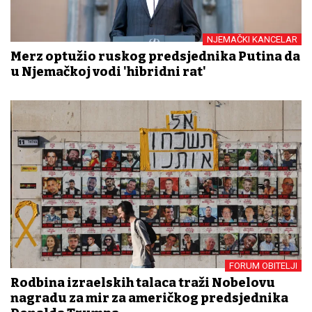
NJEMAČKI KANCELAR
Merz optužio ruskog predsjednika Putina da
u Njemačkoj vodi 'hibridni rat'
FORUM OBITELJI
Rodbina izraelskih talaca traži Nobelovu
nagradu za mir za američkog predsjednika