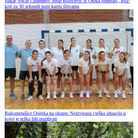
Slikar, voćar i izumitelj: Josip Božićević iz Otoka osmislio „ježa“
koji za 30 sekundi puni kantu šljivama
Rukometašice Osijeka na okupu: Neizvjesna i teška situacija u
kojoj je teško biti pozitivan