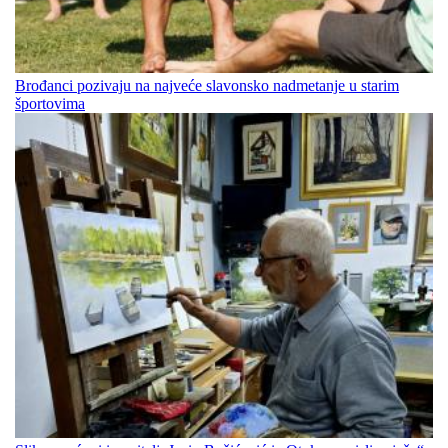
Brođanci pozivaju na najveće slavonsko nadmetanje u starim
športovima