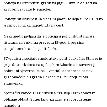
policija u Herdeckeu, gradu na jugu Ruhrske oblasti na
krajnjem zapadu Njemačke.
Policiju su obavijestila djeca napadnute koja su rekla kako
je njihova majka napadnuta na cesti.
Neki mediji javljaju da je policija u policijsku stanicu s
lisicama na rukama prevezla 15-godišnjeg sina
socijaldemokratske političarke.
57-godišnja socijaldemokratska političarka Iris Stalzer je
prije desetak dana na općinskim izborima u saveznoj
pokrajini Sjeverna Rajna – Vestfalija izabrana za novu
gradonačelnicu grada Herdeckea koji broji 22.500
stanovnika.
Njemački kancelar Friedrich Merz, koji i sam dolazi iz
obližnje oblasti Sauerland, izrazio je zaprepaštenje
napadom.