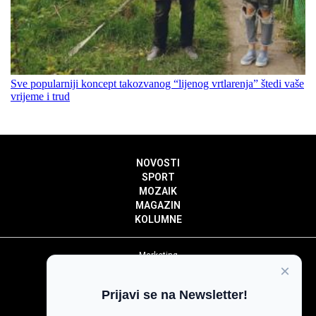
Sve popularniji koncept takozvanog “lijenog vrtlarenja” štedi vaše
vrijeme i trud
NOVOSTI
SPORT
MOZAIK
MAGAZIN
KOLUMNE
Marketing
×
Politika privatnosti
Politika kolačića
Prijavi se na Newsletter!
Impressum
Pravila prenošenja sadržaja