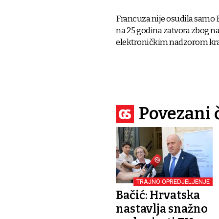
Francuza nije osudila samo Bi
na 25 godina zatvora zbog nas
elektroničkim nadzorom kra
Povezani 
TRAJNO OPREDJELJENJE
Bačić: Hrvatska
nastavlja snažno