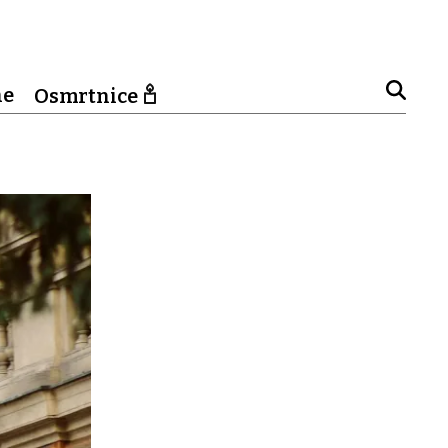
ne
Osmrtnice