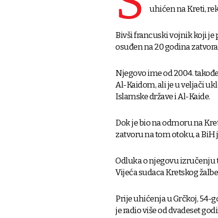
S
uhićen na Kreti, re
Bivši francuski vojnik koji je
osuđen na 20 godina zatvora 
Njegovo ime od 2004. također
Al-Kaidom, ali je u veljači 
Islamske države i Al-Kaide.
Dok je bio na odmoru na Kreti 
zatvoru na tom otoku, a BiH
Odluka o njegovu izručenju t
Vijeća sudaca Kretskog žalbe
Prije uhićenja u Grčkoj, 54-g
je radio više od dvadeset god