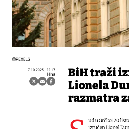
PEXELS
BiH traži i
7.10.2025., 22:17
Hina
Lionela Du
razmatra z
ud u Grčkoj 20. lis
izručen Lionel Dumo