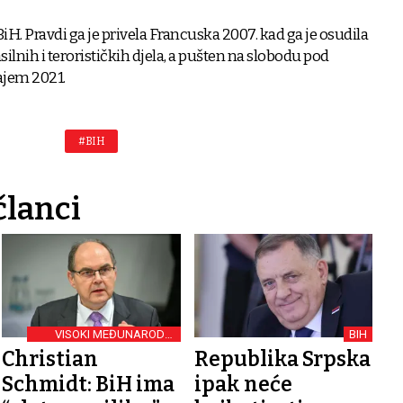
H. Pravdi ga je privela Francuska 2007. kad ga je osudila
ilnih i terorističkih djela, a pušten na slobodu pod
jem 2021.
#BIH
članci
VISOKI MEĐUNARODNI
BIH
PREDSTAVNIK
Christian
Republika Srpska
Schmidt: BiH ima
ipak neće