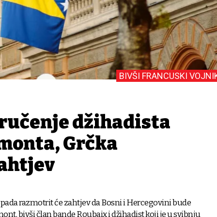
BIVŠI FRANCUSKI VOJNI
zručenje džihadista
monta, Grčka
ahtjev
topada razmotrit će zahtjev da Bosni i Hercegovini bude
nt, bivši član bande Roubaix i džihadist koji je u svibnju