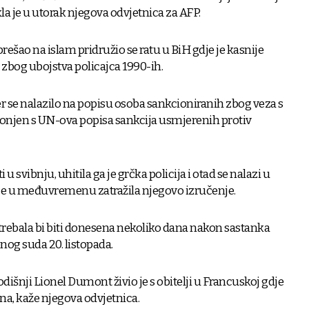
kla je u utorak njegova odvjetnica za AFP.
 prešao na islam pridružio se ratu u BiH gdje je kasnije
zbog ubojstva policajca 1990-ih.
 se nalazilo na popisu osoba sankcioniranih zbog veza s
uklonjen s UN-ova popisa sankcija usmjerenih protiv
u svibnju, uhitila ga je grčka policija i otad se nalazi u
 je u međuvremenu zatražila njegovo izručenje.
rebala bi biti donesena nekoliko dana nakon sastanka
nog suda 20. listopada.
odišnji Lionel Dumont živio je s obitelji u Francuskoj gdje
ina, kaže njegova odvjetnica.