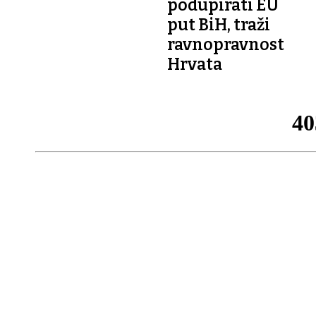
podupirati EU
put BiH, traži
ravnopravnost
Hrvata