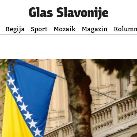
Regija
Sport
Mozaik
Magazin
Kolum