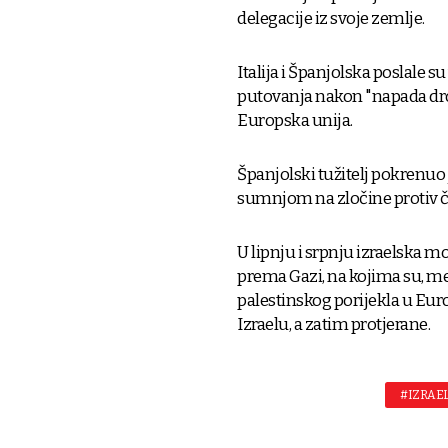
delegacije iz svoje zemlje.
Italija i Španjolska poslale s
putovanja nakon "napada drono
Europska unija.
Španjolski tužitelj pokrenuo 
sumnjom na zločine protiv č
U lipnju i srpnju izraelska mor
prema Gazi, na kojima su, me
palestinskog porijekla u Eu
Izraelu, a zatim protjerane.
#IZRAE