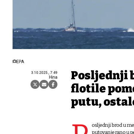
EPA
Posljednji
3.10.2025., 7:49
Hina
flotile pom
putu, ostal
osljednji brod u me
putovanje rano u pe