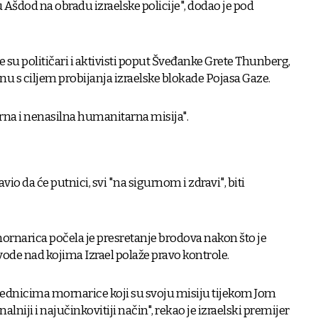
 Ašdod na obradu izraelske policije", dodao je pod
e su političari i aktivisti poput Šveđanke Grete Thunberg,
jnu s ciljem probijanja izraelske blokade Pojasa Gaze.
irna i nenasilna humanitarna misija".
avio da će putnici, svi "na sigurnom i zdravi", biti
mornarica počela je presretanje brodova nakon što je
vode nad kojima Izrael polaže pravo kontrole.
jednicima mornarice koji su svoju misiju tijekom Jom
alniji i najučinkovitiji način", rekao je izraelski premijer