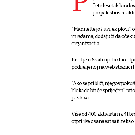
P
četrdesetak brodova
propalestinske akti
"Marinette još uvijek plovi",
mrežama, dodajući da očekuje 
organizacija.
Brod je u 6 sati ujutro bio o
podijeljenoj na web stranici fl
"Ako se približi, njegov pok
blokade bit će spriječen", pri
poslova.
Više od 400 aktivista na 41 br
otprilike dvanaest sati, rekao