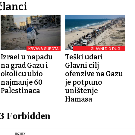
članci
KRVAVA SUBOTA
GLAVNI DIO DUGO
NAJAVLJIVANJE KOPNENE
Izrael u napadu
Teški udari
OPERACIJE
na grad Gazu i
Glavni cilj
okolicu ubio
ofenzive na Gazu
najmanje 60
je potpuno
Palestinaca
uništenje
Hamasa