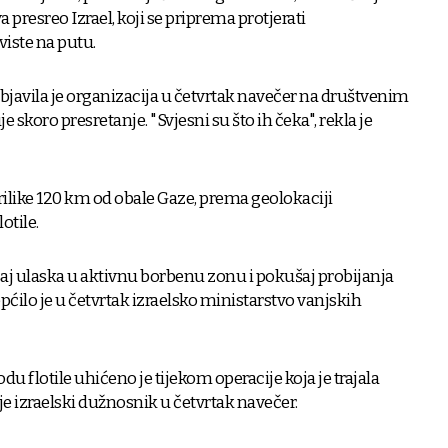
 presreo Izrael, koji se priprema protjerati
viste na putu.
 objavila je organizacija u četvrtak navečer na društvenim
skoro presretanje. "Svjesni su što ih čeka", rekla je
tprilike 120 km od obale Gaze, prema geolokaciji
otile.
ušaj ulaska u aktivnu borbenu zonu i pokušaj probijanja
općilo je u četvrtak izraelsko ministarstvo vanjskih
odu flotile uhićeno je tijekom operacije koja je trajala
 je izraelski dužnosnik u četvrtak navečer.