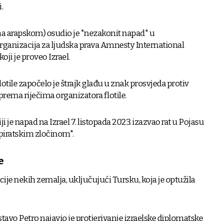
.
a arapskom) osudio je "nezakonit napad" u
anizacija za ljudska prava Amnesty International
koji je proveo Izrael.
otile započelo je štrajk glađu u znak prosvjeda protiv
prema riječima organizatora flotile.
i je napad na Izrael 7. listopada 2023. izazvao rat u Pojasu
"piratskim zločinom".
e
cije nekih zemalja, uključujući Tursku, koja je optužila
avo Petro najavio je protjerivanje izraelske diplomatske