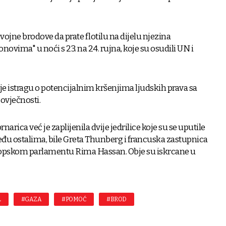
u vojne brodove da prate flotilu na dijelu njezina
vima" u noći s 23. na 24. rujna, koje su osudili UN i
je istragu o potencijalnim kršenjima ljudskih prava sa
ovječnosti.
narica već je zaplijenila dvije jedrilice koje su se uputile
đu ostalima, bile Greta Thunberg i francuska zastupnica
ropskom parlamentu Rima Hassan. Obje su iskrcane u
L
#GAZA
#POMOĆ
#BROD