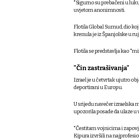
"Sigurno su prebačeni u luku
uvjetom anonimnosti.
Flotila Global Sumud, dio koj
krenula je iz Španjolske u ru
Flotila se predstavlja kao "m
"Čin zastrašivanja"
Izrael je u četvrtak ujutro obj
deportirani u Europu.
U srijedu navečer izraelska 
upozorila posade da ulaze u 
"Čestitam vojnicima i zapov
Kipura izvršili na najprofesion