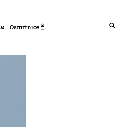
ne
Osmrtnice