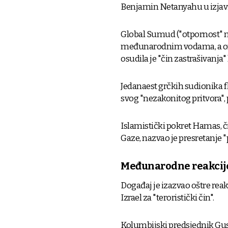
Benjamin Netanyahu u izjavi
Global Sumud ("otpornost" n
međunarodnim vodama, a org
osudila je "čin zastrašivanja" 
Jedanaest grčkih sudionika fl
svog "nezakonitog pritvora", 
Islamistički pokret Hamas, čij
Gaze, nazvao je presretanje 
Međunarodne reakcij
Događaj je izazvao oštre reak
Izrael za "teroristički čin".
Kolumbijski predsjednik Gust