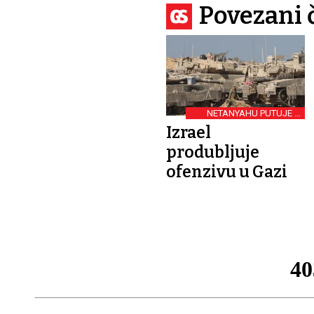
Povezani 
NETANYAHU PUTUJE U
SAD
Izrael
produbljuje
ofenzivu u Gazi