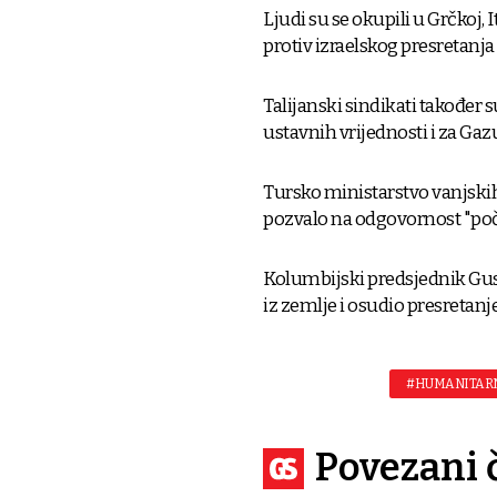
Ljudi su se okupili u Grčkoj, 
protiv izraelskog presretanja f
Talijanski sindikati također su
ustavnih vrijednosti i za Gazu
Tursko ministarstvo vanjskih 
pozvalo na odgovornost "poči
Kolumbijski predsjednik Gust
iz zemlje i osudio presreta
#HUMANITAR
Povezani 