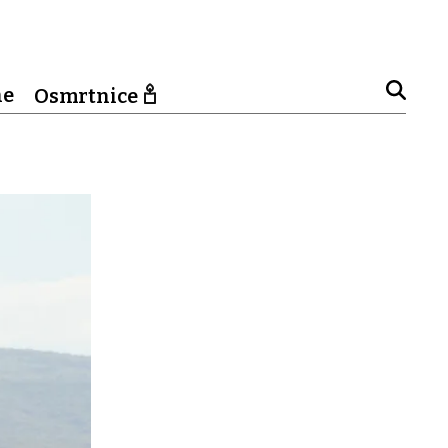
ne
Osmrtnice