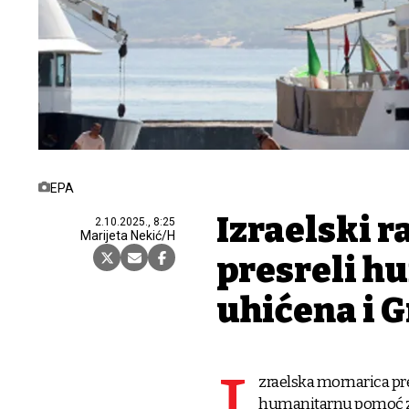
EPA
Izraelski r
2.10.2025., 8:25
Marijeta Nekić/H
presreli hu
uhićena i 
zraelska mornarica pres
humanitarnu pomoć za G