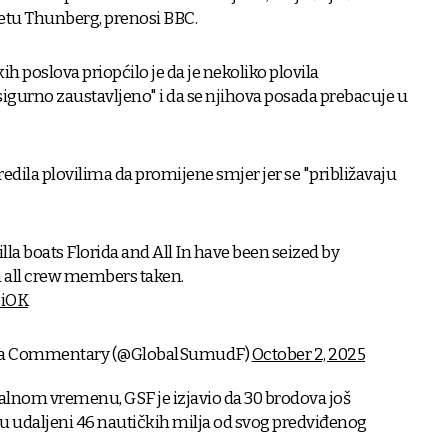
retu Thunberg, prenosi BBC.
ih poslova priopćilo je da je nekoliko plovila
sigurno zaustavljeno" i da se njihova posada prebacuje u
edila plovilima da promijene smjer jer se "približavaju
la boats Florida and All In have been seized by
h all crew members taken.
biOK
lla Commentary (@GlobalSumudF)
October 2, 2025
kalnom vremenu, GSF je izjavio da 30 brodova još
 su udaljeni 46 nautičkih milja od svog predviđenog