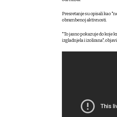
Presretanje su opisali kao "ne
obrambenoj aktivnosti.
"To jasno pokazuje do koje kr
izgladnjela i izolirana", obj