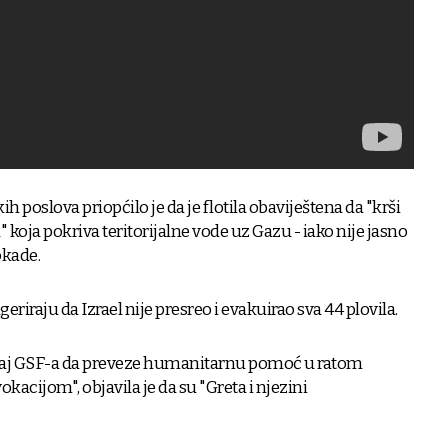
h poslova priopćilo je da je flotila obaviještena da "krši
oja pokriva teritorijalne vode uz Gazu - iako nije jasno
okade.
geriraju da Izrael nije presreo i evakuirao sva 44 plovila.
kušaj GSF-a da preveze humanitarnu pomoć u ratom
acijom", objavila je da su "Greta i njezini