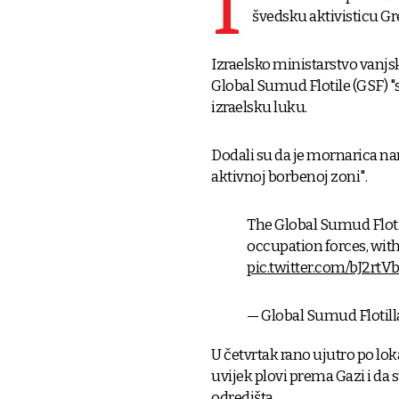
I
švedsku aktivisticu G
Izraelsko ministarstvo vanjsk
Global Sumud Flotile (GSF) "
izraelsku luku.
Dodali su da je mornarica nar
aktivnoj borbenoj zoni".
The Global Sumud Flotil
occupation forces, wit
pic.twitter.com/bJ2rtV
— Global Sumud Floti
U četvrtak rano ujutro po lo
uvijek plovi prema Gazi i da
odredišta.