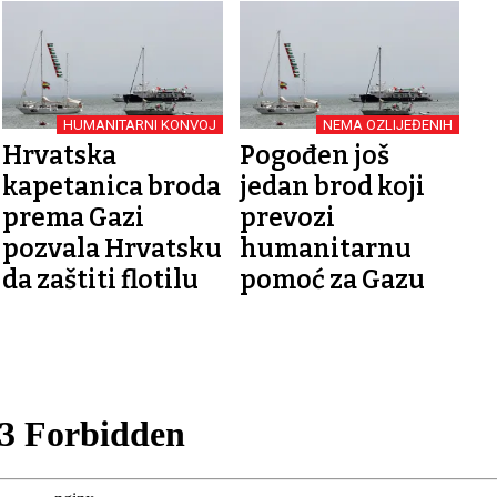
HUMANITARNI KONVOJ
NEMA OZLIJEĐENIH
Hrvatska
Pogođen još
kapetanica broda
jedan brod koji
prema Gazi
prevozi
pozvala Hrvatsku
humanitarnu
da zaštiti flotilu
pomoć za Gazu