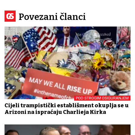
Povezani članci
POD STROGIM OSIGURANJEM
Cijeli trampistički establišment okuplja se u
Arizoni na ispraćaju Charlieja Kirka