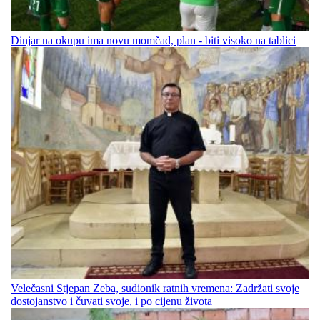
Dinjar na okupu ima novu momčad, plan - biti visoko na tablici
Velečasni Stjepan Zeba, sudionik ratnih vremena: Zadržati svoje
dostojanstvo i čuvati svoje, i po cijenu života