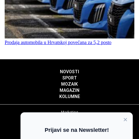
Prodaja automobila u Hrvatskoj povećana za 5,2 posto
NOVOSTI
SPORT
MOZAIK
MAGAZIN
KOLUMNE
Marketing
×
Politika privatnosti
Politika kolačića
Prijavi se na Newsletter!
Impressum
Pravila prenošenja sadržaja