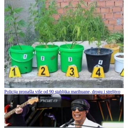
Policija pronašla više od 90 stabljika marihuane, drogu i streljivo