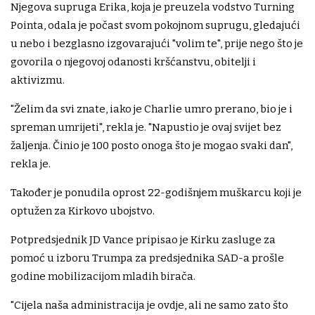
Njegova supruga Erika, koja je preuzela vodstvo Turning
Pointa, odala je počast svom pokojnom suprugu, gledajući
u nebo i bezglasno izgovarajući "volim te", prije nego što je
govorila o njegovoj odanosti kršćanstvu, obitelji i
aktivizmu.
"Želim da svi znate, iako je Charlie umro prerano, bio je i
spreman umrijeti", rekla je. "Napustio je ovaj svijet bez
žaljenja. Činio je 100 posto onoga što je mogao svaki dan",
rekla je.
Također je ponudila oprost 22-godišnjem muškarcu koji je
optužen za Kirkovo ubojstvo.
Potpredsjednik JD Vance pripisao je Kirku zasluge za
pomoć u izboru Trumpa za predsjednika SAD-a prošle
godine mobilizacijom mladih birača.
"Cijela naša administracija je ovdje, ali ne samo zato što