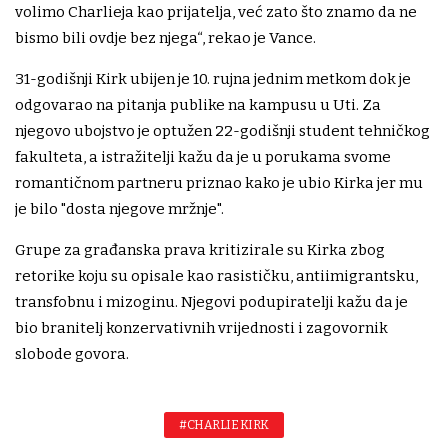
volimo Charlieja kao prijatelja, već zato što znamo da ne
bismo bili ovdje bez njega“, rekao je Vance.
31-godišnji Kirk ubijen je 10. rujna jednim metkom dok je
odgovarao na pitanja publike na kampusu u Uti. Za
njegovo ubojstvo je optužen 22-godišnji student tehničkog
fakulteta, a istražitelji kažu da je u porukama svome
romantičnom partneru priznao kako je ubio Kirka jer mu
je bilo "dosta njegove mržnje".
Grupe za građanska prava kritizirale su Kirka zbog
retorike koju su opisale kao rasističku, antiimigrantsku,
transfobnu i mizoginu. Njegovi podupiratelji kažu da je
bio branitelj konzervativnih vrijednosti i zagovornik
slobode govora.
#CHARLIE KIRK