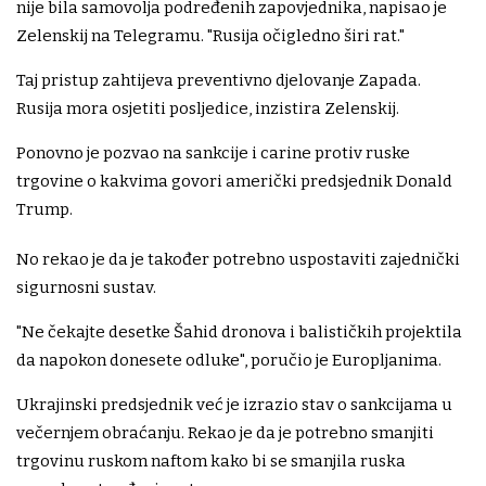
nije bila samovolja podređenih zapovjednika, napisao je
Zelenskij na Telegramu. "Rusija očigledno širi rat."
Taj pristup zahtijeva preventivno djelovanje Zapada.
Rusija mora osjetiti posljedice, inzistira Zelenskij.
Ponovno je pozvao na sankcije i carine protiv ruske
trgovine o kakvima govori američki predsjednik Donald
Trump.
No rekao je da je također potrebno uspostaviti zajednički
sigurnosni sustav.
"Ne čekajte desetke Šahid dronova i balističkih projektila
da napokon donesete odluke", poručio je Europljanima.
Ukrajinski predsjednik već je izrazio stav o sankcijama u
večernjem obraćanju. Rekao je da je potrebno smanjiti
trgovinu ruskom naftom kako bi se smanjila ruska