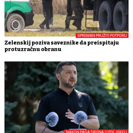
SPREMAN PRUŽITI POTPORU
Zelenskij poziva saveznike da preispitaju
protuzračnu obranu
NAKON PADA DRONA U POLJSKOJ