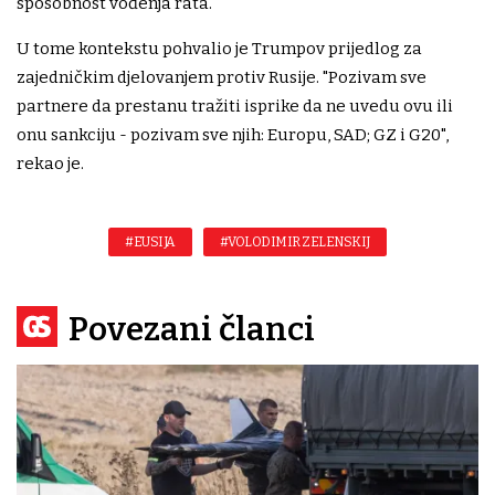
sposobnost vođenja rata.
U tome kontekstu pohvalio je Trumpov prijedlog za
zajedničkim djelovanjem protiv Rusije. "Pozivam sve
partnere da prestanu tražiti isprike da ne uvedu ovu ili
onu sankciju - pozivam sve njih: Europu, SAD; GZ i G20",
rekao je.
#EUSIJA
#VOLODIMIR ZELENSKIJ
Povezani članci