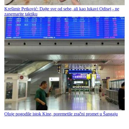
Krešimir Petković: Dajte sve od sebe, ali kao lukavi Odisej - ne
zanemarite taktiku
Oluje pogodile istok Kine, poremetile zračni promet u Šangaju