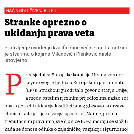
NAČIN ODLUČIVANJA U EU
Stranke oprezno o
ukidanju prava veta
Protivljenje uvođenju kvalificirane većine među rijetkim
je stvarima o kojima Milanović i Plenković misle
istovjetno
P
redsjednica Europske komisije Ursula von der
Leyen ovog je tjedna u Europskom parlamentu
(EP) u Strasbourgu održala govor o stanju Unije,
a među ostalim njezinim prijedlozima našao se i
onaj o potrebi ukidanja kvalificiranog glasovanja država
članica kada je riječ o vanjskoj politici. Naime, prema
trenutačnim pravilima, sve članice EU-a moraju se složiti
kada se donose odluke o zajedničkoj vanjskoj i sigurnosnoj