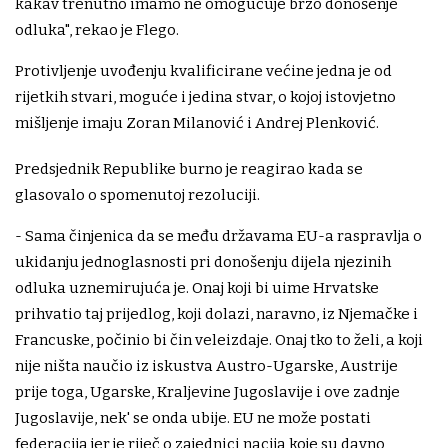
kakav trenutno imamo ne omogućuje brzo donošenje
odluka", rekao je Flego.
Protivljenje uvođenju kvalificirane većine jedna je od
rijetkih stvari, moguće i jedina stvar, o kojoj istovjetno
mišljenje imaju Zoran Milanović i Andrej Plenković.
Predsjednik Republike burno je reagirao kada se
glasovalo o spomenutoj rezoluciji.
- Sama činjenica da se među državama EU-a raspravlja o
ukidanju jednoglasnosti pri donošenju dijela njezinih
odluka uznemirujuća je. Onaj koji bi uime Hrvatske
prihvatio taj prijedlog, koji dolazi, naravno, iz Njemačke i
Francuske, počinio bi čin veleizdaje. Onaj tko to želi, a koji
nije ništa naučio iz iskustva Austro-Ugarske, Austrije
prije toga, Ugarske, Kraljevine Jugoslavije i ove zadnje
Jugoslavije, nek' se onda ubije. EU ne može postati
federacija jer je riječ o zajednici nacija koje su davno