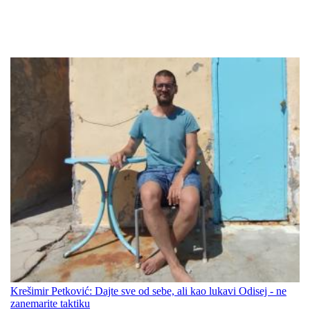
Krešimir Petković: Dajte sve od sebe, ali kao lukavi Odisej - ne
zanemarite taktiku