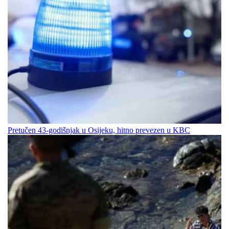
Pretučen 43-godišnjak u Osijeku, hitno prevezen u KBC