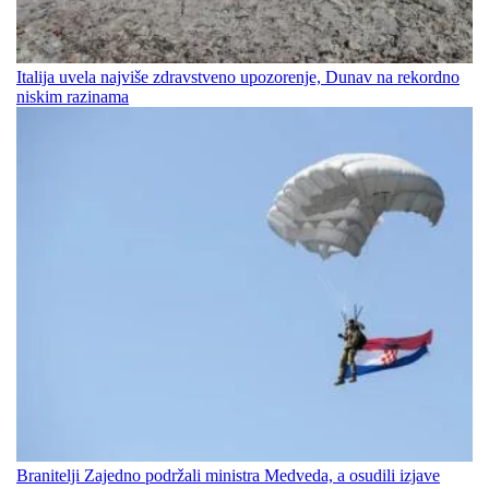
Italija uvela najviše zdravstveno upozorenje, Dunav na rekordno
niskim razinama
Branitelji Zajedno podržali ministra Medveda, a osudili izjave