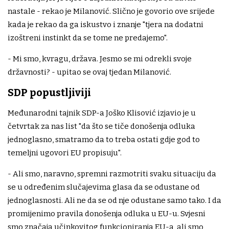
nastale - rekao je Milanović. Slično je govorio ove srijede
kada je rekao da ga iskustvo i znanje "tjera na dodatni
izoštreni instinkt da se tome ne predajemo".
- Mi smo, kvragu, država. Jesmo se mi odrekli svoje
državnosti? - upitao se ovaj tjedan Milanović.
SDP popustljiviji
Međunarodni tajnik SDP-a Joško Klisović izjavio je u
četvrtak za nas list "da što se tiče donošenja odluka
jednoglasno, smatramo da to treba ostati gdje god to
temeljni ugovori EU propisuju".
- Ali smo, naravno, spremni razmotriti svaku situaciju da
se u određenim slučajevima glasa da se odustane od
jednoglasnosti. Ali ne da se od nje odustane samo tako. I da
promijenimo pravila donošenja odluka u EU-u. Svjesni
smo značaja učinkovitog funkcioniranja EU-a, ali smo