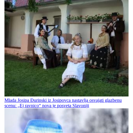
Mlada Josipa Đurinski iz Josipovca nastavlja osvajati glazbenu
scenu: „Ej ravnico“ nova je posveta Slavoniji