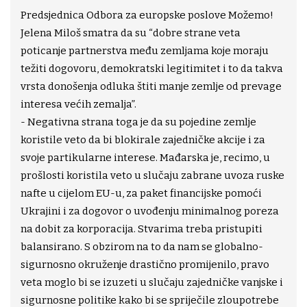
Predsjednica Odbora za europske poslove Možemo!
Jelena Miloš smatra da su “dobre strane veta
poticanje partnerstva među zemljama koje moraju
težiti dogovoru, demokratski legitimitet i to da takva
vrsta donošenja odluka štiti manje zemlje od prevage
interesa većih zemalja”.
- Negativna strana toga je da su pojedine zemlje
koristile veto da bi blokirale zajedničke akcije i za
svoje partikularne interese. Mađarska je, recimo, u
prošlosti koristila veto u slučaju zabrane uvoza ruske
nafte u cijelom EU-u, za paket financijske pomoći
Ukrajini i za dogovor o uvođenju minimalnog poreza
na dobit za korporacija. Stvarima treba pristupiti
balansirano. S obzirom na to da nam se globalno-
sigurnosno okruženje drastično promijenilo, pravo
veta moglo bi se izuzeti u slučaju zajedničke vanjske i
sigurnosne politike kako bi se spriječile zloupotrebe