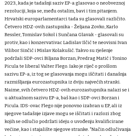
2023., kada je tadašnji saziv EP-a glasovao o neobveznoj
rezoluciji, koja se, među ostalim, bavi i tim pitanjem.
Hrvatski europarlamentarci tada su glasovali različito.
Četvero HDZ-ovih zastupnika - Željana Zovko, Karlo
Ressler, Tomislav Sokol i Sunčana Glavak - glasovali su
protiv, kao i konzervativac Ladislav Ilčić te neovisni Ivan
Vilibor Sinčić i Mislav Kolakušić. Takvo su rješenje
podržali SDP-ovci Biljana Borzan, Predrag Matić i Tonino
Picula te liberal Valter Flego. Iako je riječ o prošlom
sazivu EP-a, iz tog se glasovanja mogu iščitati i današnja
razmišljanja eurozastupnika iz dviju najvećih stranki.
Naime, svih četvero HDZ-ovih eurozastupnika nalazi se i
u aktualnom sazivu EP-a, baš kao i SDP-ovci Borzan i
Picula. IDS-ovac Flego nije ponovno izabran u EP, ali iz
njegove tadašnje izjave mogu se iščitati i razlozi zbog
kojih se odlučio podržati ideju o uvođenju kvalificirane
većine, kao i stajalište njegove stranke. "Način odlučivanja