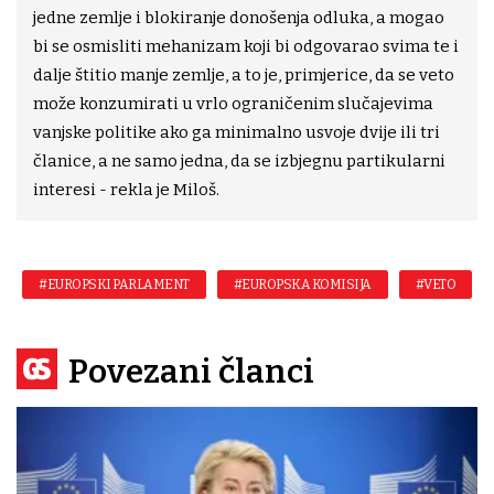
jedne zemlje i blokiranje donošenja odluka, a mogao
bi se osmisliti mehanizam koji bi odgovarao svima te i
dalje štitio manje zemlje, a to je, primjerice, da se veto
može konzumirati u vrlo ograničenim slučajevima
vanjske politike ako ga minimalno usvoje dvije ili tri
članice, a ne samo jedna, da se izbjegnu partikularni
interesi - rekla je Miloš.
#EUROPSKI PARLAMENT
#EUROPSKA KOMISIJA
#VETO
Povezani članci