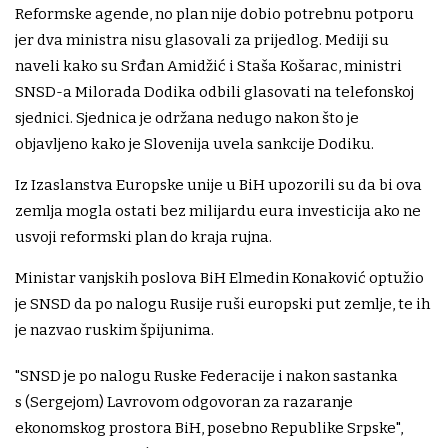
Reformske agende, no plan nije dobio potrebnu potporu
jer dva ministra nisu glasovali za prijedlog. Mediji su
naveli kako su Srđan Amidžić i Staša Košarac, ministri
SNSD-a Milorada Dodika odbili glasovati na telefonskoj
sjednici. Sjednica je održana nedugo nakon što je
objavljeno kako je Slovenija uvela sankcije Dodiku.
Iz Izaslanstva Europske unije u BiH upozorili su da bi ova
zemlja mogla ostati bez milijardu eura investicija ako ne
usvoji reformski plan do kraja rujna.
Ministar vanjskih poslova BiH Elmedin Konaković optužio
je SNSD da po nalogu Rusije ruši europski put zemlje, te ih
je nazvao ruskim špijunima.
"SNSD je po nalogu Ruske Federacije i nakon sastanka
s (Sergejom) Lavrovom odgovoran za razaranje
ekonomskog prostora BiH, posebno Republike Srpske",