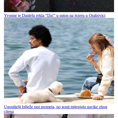
Yvonne je Danielu rekla “Da!” u suton na jezeru u Orahovici
Ugostitelji bilježe rast prometa, no gosti mijenjaju navike zbog
cijena