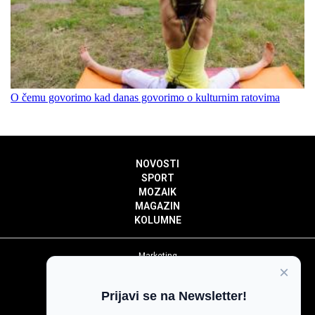
O čemu govorimo kad danas govorimo o kulturnim ratovima
NOVOSTI
SPORT
MOZAIK
MAGAZIN
KOLUMNE
Marketing
×
Politika privatnosti
Politika kolačića
Prijavi se na Newsletter!
Impressum
Pravila prenošenja sadržaja