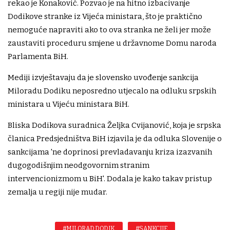
rekao je Konaković. Pozvao je na hitno izbacivanje
Dodikove stranke iz Vijeća ministara, što je praktično
nemoguće napraviti ako to ova stranka ne želi jer može
zaustaviti proceduru smjene u državnome Domu naroda
Parlamenta BiH.
Mediji izvještavaju da je slovensko uvođenje sankcija
Miloradu Dodiku neposredno utjecalo na odluku srpskih
ministara u Vijeću ministara BiH.
Bliska Dodikova suradnica Željka Cvijanović, koja je srpska
članica Predsjedništva BiH izjavila je da odluka Slovenije o
sankcijama 'ne doprinosi prevladavanju kriza izazvanih
dugogodišnjim neodgovornim stranim
intervencionizmom u BiH'. Dodala je kako takav pristup
zemalja u regiji nije mudar.
#MILORAD DODIK
#SANKCIJE