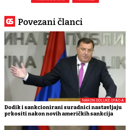
Povezani članci
NAKON ODLUKE OFAC-A
Dodik i sankcionirani suradnici nastavljaju
prkositi nakon novih američkih sankcija