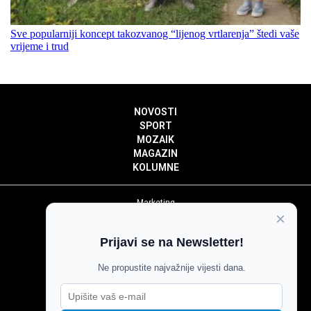
Sve popularniji koncept takozvanog “lijenog vrtlarenja” štedi vaše
vrijeme i trud
NOVOSTI
SPORT
MOZAIK
MAGAZIN
KOLUMNE
Marketing
×
Politika privatnosti
Politika kolačića
Prijavi se na Newsletter!
Impressum
Pravila prenošenja sadržaja
Ne propustite najvažnije vijesti dana.
Pravila komentiranja
Agroglas