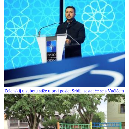
Zelenskij u subotu stiže u prvi posjet Srbiji, sastat će se s Vučićem