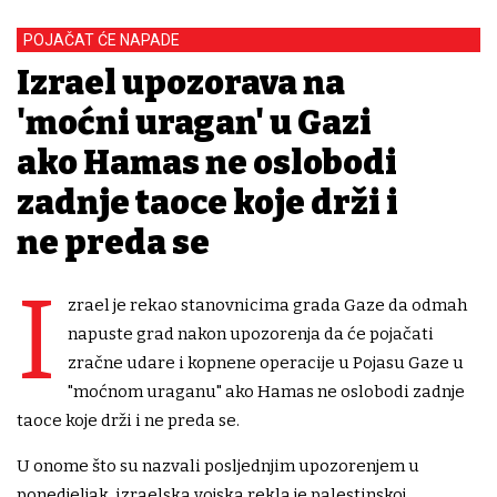
POJAČAT ĆE NAPADE
Izrael upozorava na
'moćni uragan' u Gazi
ako Hamas ne oslobodi
zadnje taoce koje drži i
ne preda se
I
zrael je rekao stanovnicima grada Gaze da odmah
napuste grad nakon upozorenja da će pojačati
zračne udare i kopnene operacije u Pojasu Gaze u
"moćnom uraganu" ako Hamas ne oslobodi zadnje
taoce koje drži i ne preda se.
U onome što su nazvali posljednjim upozorenjem u
ponedjeljak, izraelska vojska rekla je palestinskoj