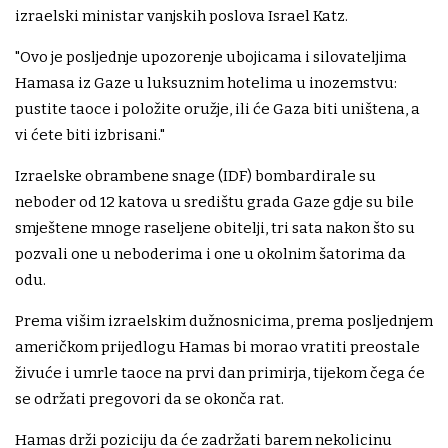
izraelski ministar vanjskih poslova Israel Katz.
"Ovo je posljednje upozorenje ubojicama i silovateljima
Hamasa iz Gaze u luksuznim hotelima u inozemstvu:
pustite taoce i položite oružje, ili će Gaza biti uništena, a
vi ćete biti izbrisani."
Izraelske obrambene snage (IDF) bombardirale su
neboder od 12 katova u središtu grada Gaze gdje su bile
smještene mnoge raseljene obitelji, tri sata nakon što su
pozvali one u neboderima i one u okolnim šatorima da
odu.
Prema višim izraelskim dužnosnicima, prema posljednjem
američkom prijedlogu Hamas bi morao vratiti preostale
živuće i umrle taoce na prvi dan primirja, tijekom čega će
se održati pregovori da se okonča rat.
Hamas drži poziciju da će zadržati barem nekolicinu