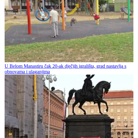
U Belom Manastiru čak 20-ak dječjih igrališta, grad nastavlja s
obnovama i ulaganjima