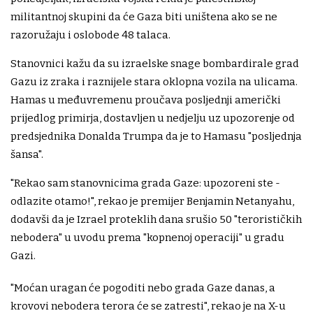
militantnoj skupini da će Gaza biti uništena ako se ne
razoružaju i oslobode 48 talaca.
Stanovnici kažu da su izraelske snage bombardirale grad
Gazu iz zraka i raznijele stara oklopna vozila na ulicama.
Hamas u međuvremenu proučava posljednji američki
prijedlog primirja, dostavljen u nedjelju uz upozorenje od
predsjednika Donalda Trumpa da je to Hamasu "posljednja
šansa".
"Rekao sam stanovnicima grada Gaze: upozoreni ste -
odlazite otamo!", rekao je premijer Benjamin Netanyahu,
dodavši da je Izrael proteklih dana srušio 50 "terorističkih
nebodera" u uvodu prema "kopnenoj operaciji" u gradu
Gazi.
"Moćan uragan će pogoditi nebo grada Gaze danas, a
krovovi nebodera terora će se zatresti", rekao je na X-u