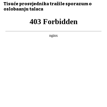
Tisuće prosvjednika tražile sporazum o
oslobađanju talaca