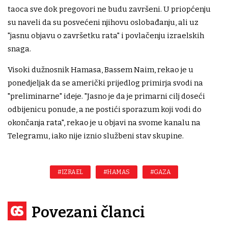
taoca sve dok pregovori ne budu završeni. U priopćenju
su naveli da su posvećeni njihovu oslobađanju, ali uz
"jasnu objavu o završetku rata" i povlačenju izraelskih
snaga.
Visoki dužnosnik Hamasa, Bassem Naim, rekao je u
ponedjeljak da se američki prijedlog primirja svodi na
"preliminarne" ideje. "Jasno je da je primarni cilj doseći
odbijenicu ponude, a ne postići sporazum koji vodi do
okončanja rata", rekao je u objavi na svome kanalu na
Telegramu, iako nije iznio službeni stav skupine.
#IZRAEL
#HAMAS
#GAZA
Povezani članci