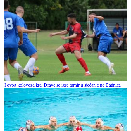
I ovog kolovoza kraj Drave se igra turnir u sjećanje na Batinića