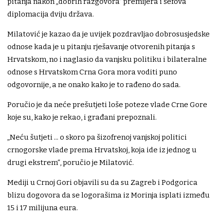
pitanja nakon „dobrih razgovora” premijera i šefova
diplomacija dviju država.
Milatović je kazao da je uvijek pozdravljao dobrosusjedske
odnose kada je u pitanju rješavanje otvorenih pitanja s
Hrvatskom, no i naglasio da vanjsku politiku i bilateralne
odnose s Hrvatskom Crna Gora mora voditi puno
odgovornije, a ne onako kako je to rađeno do sada.
Poručio je da neće prešutjeti loše poteze vlade Crne Gore
koje su, kako je rekao, i građani prepoznali.
„Neću šutjeti ... o skoro pa šizofrenoj vanjskoj politici
crnogorske vlade prema Hrvatskoj, koja ide iz jednog u
drugi ekstrem“, poručio je Milatović.
Mediji u Crnoj Gori objavili su da su Zagreb i Podgorica
blizu dogovora da se logorašima iz Morinja isplati između
15 i 17 milijuna eura.