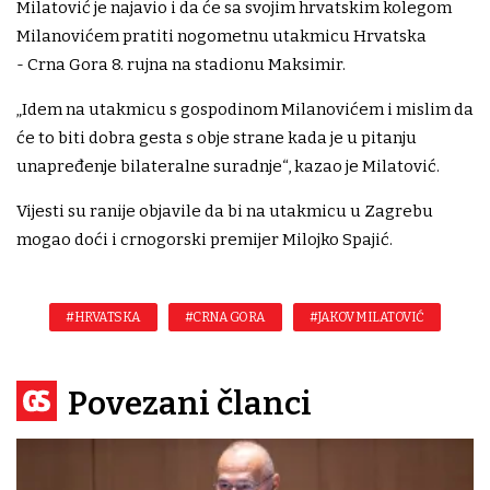
Milatović je najavio i da će sa svojim hrvatskim kolegom
Milanovićem pratiti nogometnu utakmicu Hrvatska
- Crna Gora 8. rujna na stadionu Maksimir.
„Idem na utakmicu s gospodinom Milanovićem i mislim da
će to biti dobra gesta s obje strane kada je u pitanju
unapređenje bilateralne suradnje“, kazao je Milatović.
Vijesti su ranije objavile da bi na utakmicu u Zagrebu
mogao doći i crnogorski premijer Milojko Spajić.
#HRVATSKA
#CRNA GORA
#JAKOV MILATOVIĆ
Povezani članci