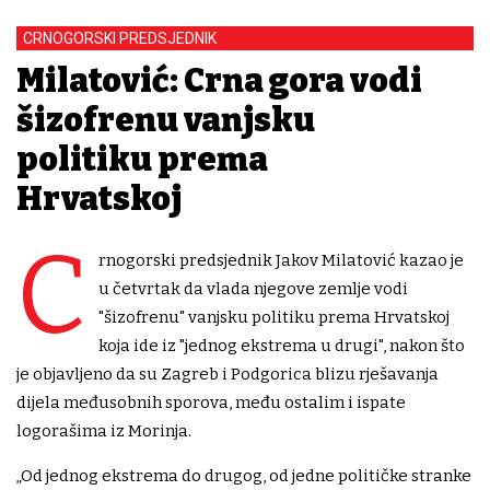
CRNOGORSKI PREDSJEDNIK
Milatović: Crna gora vodi
šizofrenu vanjsku
politiku prema
Hrvatskoj
C
rnogorski predsjednik Jakov Milatović kazao je
u četvrtak da vlada njegove zemlje vodi
"šizofrenu" vanjsku politiku prema Hrvatskoj
koja ide iz "jednog ekstrema u drugi", nakon što
je objavljeno da su Zagreb i Podgorica blizu rješavanja
dijela međusobnih sporova, među ostalim i ispate
logorašima iz Morinja.
„Od jednog ekstrema do drugog, od jedne političke stranke