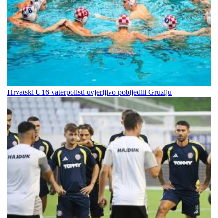
Hrvatski U16 vaterpolisti uvjerljivo pobijedili Gruziju