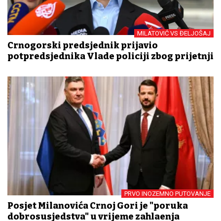
MILATOVIĆ VS ĐELJOŠAJ
Crnogorski predsjednik prijavio
potpredsjednika Vlade policiji zbog prijetnji
PRVO INOZEMNO PUTOVANJE
Posjet Milanovića Crnoj Gori je "poruka
dobrosusjedstva" u vrijeme zahlađenja