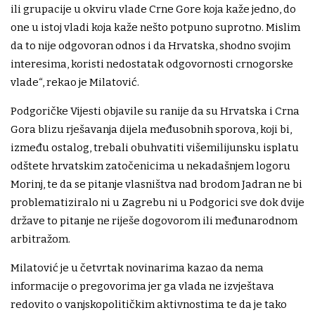
ili grupacije u okviru vlade Crne Gore koja kaže jedno, do
one u istoj vladi koja kaže nešto potpuno suprotno. Mislim
da to nije odgovoran odnos i da Hrvatska, shodno svojim
interesima, koristi nedostatak odgovornosti crnogorske
vlade“, rekao je Milatović.
Podgoričke Vijesti objavile su ranije da su Hrvatska i Crna
Gora blizu rješavanja dijela međusobnih sporova, koji bi,
između ostalog, trebali obuhvatiti višemilijunsku isplatu
odštete hrvatskim zatočenicima u nekadašnjem logoru
Morinj, te da se pitanje vlasništva nad brodom Jadran ne bi
problematiziralo ni u Zagrebu ni u Podgorici sve dok dvije
države to pitanje ne riješe dogovorom ili međunarodnom
arbitražom.
Milatović je u četvrtak novinarima kazao da nema
informacije o pregovorima jer ga vlada ne izvještava
redovito o vanjskopolitičkim aktivnostima te da je tako