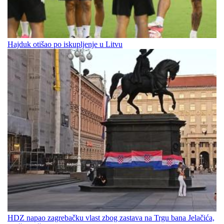
Hajduk otišao po iskupljenje u Litvu
HDZ napao zagrebačku vlast zbog zastava na Trgu bana Jelačića,