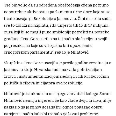
"Ne bih volio da su određena obeštećenja cijena potpuno
nepotrebne aktivnosti u parlamentu Crne Gore koje su se
ticale usvajanja Rezolucije o Jasenovcu. Čini mi se da sada
sve to dolazi na naplatu, i da umjesto tih 15 ili 17 milijuna
eura koji bi se mogli puno smislenije potrošiti na potrebe
građana Crne Gore, netko na taj način plaća cijenu svojih
pogrešaka, na koje su vrlo jasno bili upozoreni u
crnogorskom parlamentu“, rekao je Milatović.
Skupština Crne Gore usvojila je prošle godine rezoluciju o
Jasenovcu što je Hrvatska tada nazvala politizacijom
žrtava i instrumentalizacijom sjećanja radi kratkoročnih
političkih ciljeva inicijatora ove rezolucije.
Milatović je istaknuo da on i njegov hrvatski kolega Zoran
Milanović nemaju ingerencije kao vlade dviju država, ali je
naglasio da je njihov dosadašnji odnos pokazao dobru
namjeru i način kako bi trebalo rješavati probleme.