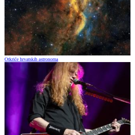
Otkriće hrvatskih astronoma