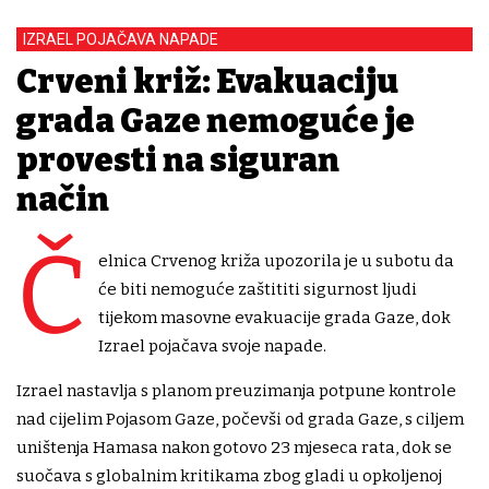
IZRAEL POJAČAVA NAPADE
Crveni križ: Evakuaciju
grada Gaze nemoguće je
provesti na siguran
način
Č
elnica Crvenog križa upozorila je u subotu da
će biti nemoguće zaštititi sigurnost ljudi
tijekom masovne evakuacije grada Gaze, dok
Izrael pojačava svoje napade.
Izrael nastavlja s planom preuzimanja potpune kontrole
nad cijelim Pojasom Gaze, počevši od grada Gaze, s ciljem
uništenja Hamasa nakon gotovo 23 mjeseca rata, dok se
suočava s globalnim kritikama zbog gladi u opkoljenoj