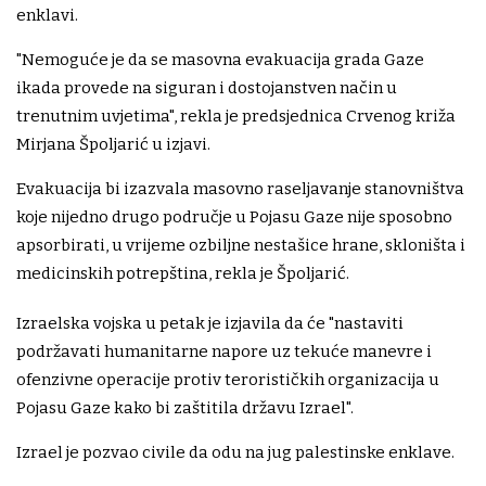
enklavi.
"Nemoguće je da se masovna evakuacija grada Gaze
ikada provede na siguran i dostojanstven način u
trenutnim uvjetima", rekla je predsjednica Crvenog križa
Mirjana Špoljarić u izjavi.
Evakuacija bi izazvala masovno raseljavanje stanovništva
koje nijedno drugo područje u Pojasu Gaze nije sposobno
apsorbirati, u vrijeme ozbiljne nestašice hrane, skloništa i
medicinskih potrepština, rekla je Špoljarić.
Izraelska vojska u petak je izjavila da će "nastaviti
podržavati humanitarne napore uz tekuće manevre i
ofenzivne operacije protiv terorističkih organizacija u
Pojasu Gaze kako bi zaštitila državu Izrael".
Izrael je pozvao civile da odu na jug palestinske enklave.