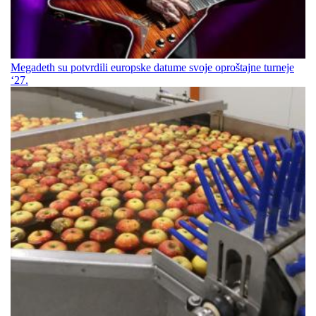
Megadeth su potvrdili europske datume svoje oproštajne turneje
‘27.