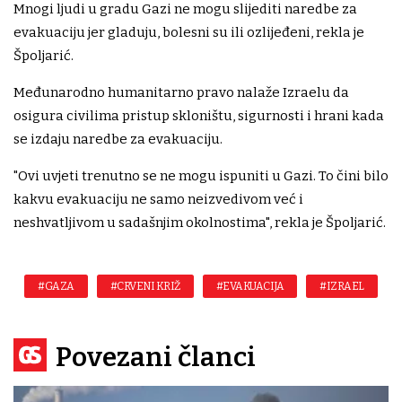
Mnogi ljudi u gradu Gazi ne mogu slijediti naredbe za
evakuaciju jer gladuju, bolesni su ili ozlijeđeni, rekla je
Špoljarić.
Međunarodno humanitarno pravo nalaže Izraelu da
osigura civilima pristup skloništu, sigurnosti i hrani kada
se izdaju naredbe za evakuaciju.
"Ovi uvjeti trenutno se ne mogu ispuniti u Gazi. To čini bilo
kakvu evakuaciju ne samo neizvedivom već i
neshvatljivom u sadašnjim okolnostima", rekla je Špoljarić.
#GAZA
#CRVENI KRIŽ
#EVAKUACIJA
#IZRAEL
Povezani članci