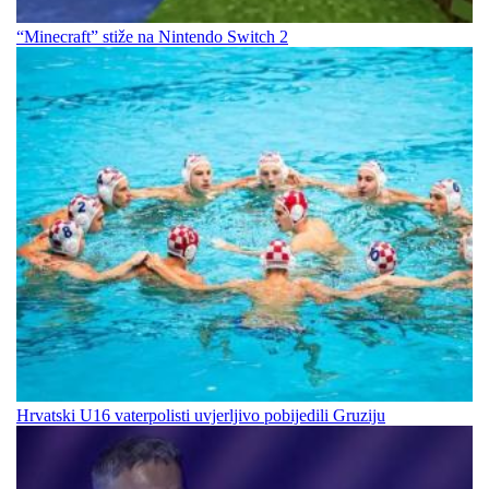
“Minecraft” stiže na Nintendo Switch 2
Hrvatski U16 vaterpolisti uvjerljivo pobijedili Gruziju