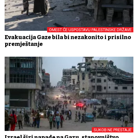
OMEST ĆE USPOSTAVU PALESTINSKE DRŽAVE
Evakuacija Gaze bila bi nezakonito i prisilno
premještanje
SUKOB NE PRESTAJE
Izrael širi napade na Gazu, stanovništvo