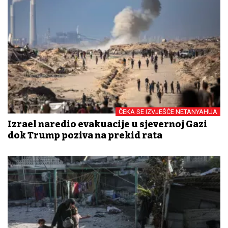
ČEKA SE IZVJEŠĆE NETANYAHUA
Izrael naredio evakuacije u sjevernoj Gazi
dok Trump poziva na prekid rata