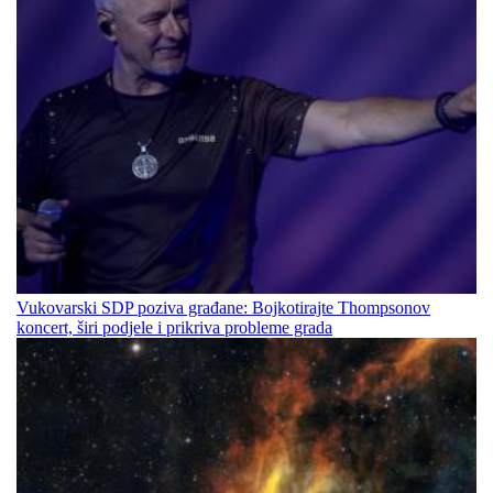
Vukovarski SDP poziva građane: Bojkotirajte Thompsonov
koncert, širi podjele i prikriva probleme grada