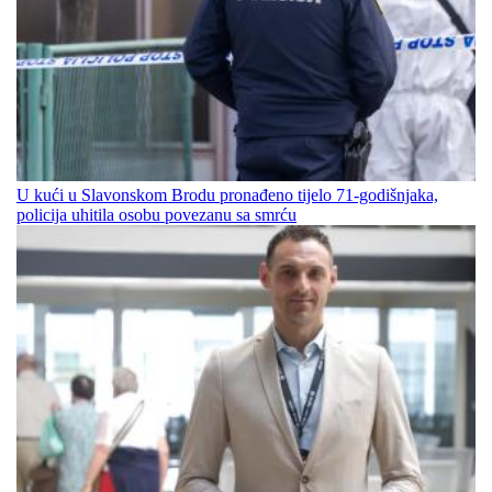
U kući u Slavonskom Brodu pronađeno tijelo 71-godišnjaka,
policija uhitila osobu povezanu sa smrću