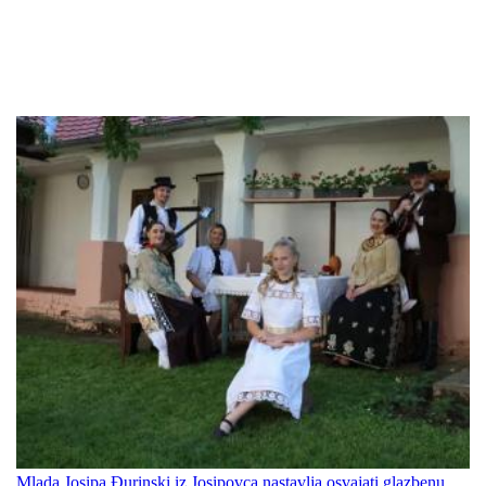
Mlada Josipa Đurinski iz Josipovca nastavlja osvajati glazbenu