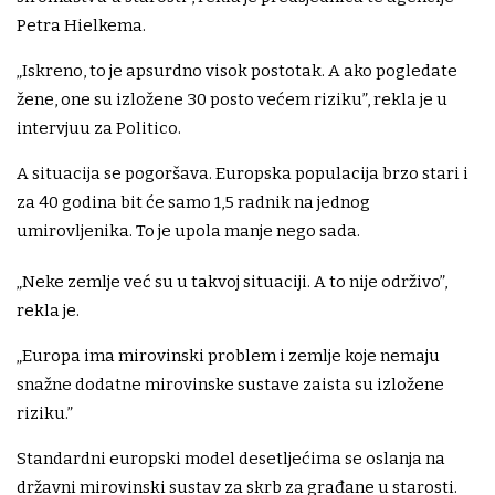
Petra Hielkema.
„Iskreno, to je apsurdno visok postotak. A ako pogledate
žene, one su izložene 30 posto većem riziku”, rekla je u
intervjuu za Politico.
A situacija se pogoršava. Europska populacija brzo stari i
za 40 godina bit će samo 1,5 radnik na jednog
umirovljenika. To je upola manje nego sada.
„Neke zemlje već su u takvoj situaciji. A to nije održivo”,
rekla je.
„Europa ima mirovinski problem i zemlje koje nemaju
snažne dodatne mirovinske sustave zaista su izložene
riziku.”
Standardni europski model desetljećima se oslanja na
državni mirovinski sustav za skrb za građane u starosti.