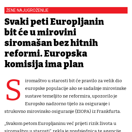
ŽENE NAJUGROŽENIJE
Svaki peti Europljanin
bit će u mirovini
siromašan bez hitnih
reformi. Europska
komisija ima plan
S
iromaštvo u starosti bit će pravilo za velik dio
europske populacije ako se sadašnje mirovinske
sustave temeljito ne reformira, upozorilo je
Europsko nadzorno tijelo za osiguranje i
strukovno mirovinsko osiguranje (EIOPA) iz Frankfurta.
„Svakom petom Europljaninu već prijeti rizik života u
siromaštvu u starosti”, rekla je predsjednica te agencije