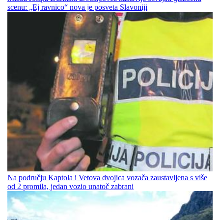
scenu: „Ej ravnico“ nova je posveta Slavoniji
Na području Kaptola i Vetova dvojica vozača zaustavljena s više
od 2 promila, jedan vozio unatoč zabrani