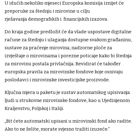
U idućih nekoliko mjeseci Europska komisija iznijet će
preporuke za štednju i mirovine u cilju
rješavanja demografskih i financijskih izazova.
Do kraja godine predložit će da vlade uspostave digitalne
račune za štednju i ulaganja dostupne svakom građaninu,
sustave za praćenje mirovina, nadzorne ploče za
izvještaje o mirovinama i porezne poticaje kako bi štednja
za mirovinu postala privlačnija. Revidirat će također
europska pravila za mirovinske fondove koje osnivaju
poslodavci i mirovinske investicijske proizvode.
Ključna mjera u paketu je sustav automatskog upisivanja
ljudi u strukovne mirovinske fondove, kao u Ujedinjenom
Kraljevstvu, Poljskoj i Italiji.
„Bit ćete automatski upisani u mirovinski fond ako radite.
Ako to ne želite, morate svjesno tražiti izuzeće.”