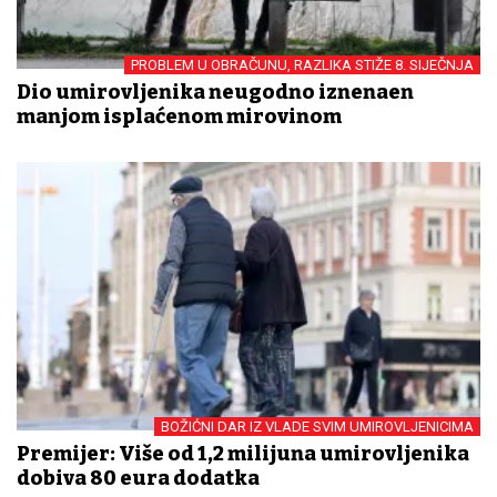
PROBLEM U OBRAČUNU, RAZLIKA STIŽE 8. SIJEČNJA
Dio umirovljenika neugodno iznenađen
manjom isplaćenom mirovinom
BOŽIĆNI DAR IZ VLADE SVIM UMIROVLJENICIMA
Premijer: Više od 1,2 milijuna umirovljenika
dobiva 80 eura dodatka