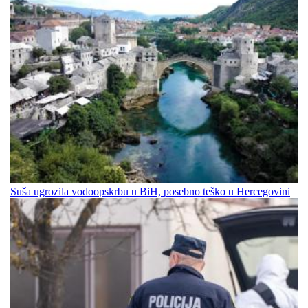
Suša ugrozila vodoopskrbu u BiH, posebno teško u Hercegovini