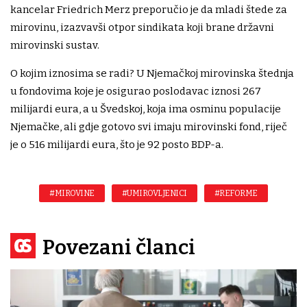
kancelar Friedrich Merz preporučio je da mladi štede za
mirovinu, izazvavši otpor sindikata koji brane državni
mirovinski sustav.
O kojim iznosima se radi? U Njemačkoj mirovinska štednja
u fondovima koje je osigurao poslodavac iznosi 267
milijardi eura, a u Švedskoj, koja ima osminu populacije
Njemačke, ali gdje gotovo svi imaju mirovinski fond, riječ
je o 516 milijardi eura, što je 92 posto BDP-a.
#MIROVINE
#UMIROVLJENICI
#REFORME
Povezani članci