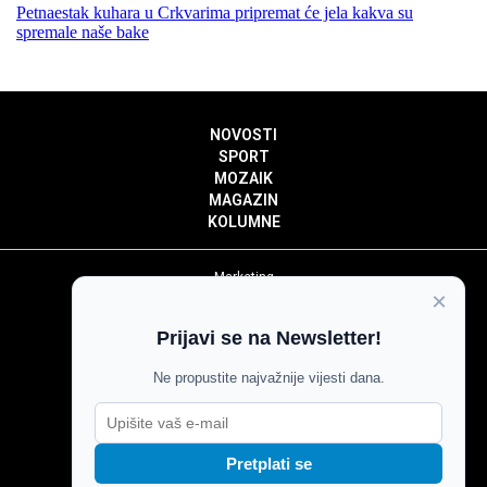
Petnaestak kuhara u Crkvarima pripremat će jela kakva su
spremale naše bake
NOVOSTI
SPORT
MOZAIK
MAGAZIN
KOLUMNE
Marketing
×
Politika privatnosti
Politika kolačića
Prijavi se na Newsletter!
Impressum
Pravila prenošenja sadržaja
Ne propustite najvažnije vijesti dana.
Pravila komentiranja
Agroglas
Pretplati se