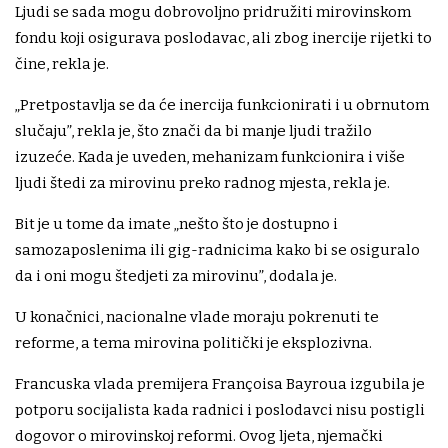
Ljudi se sada mogu dobrovoljno pridružiti mirovinskom
fondu koji osigurava poslodavac, ali zbog inercije rijetki to
čine, rekla je.
„Pretpostavlja se da će inercija funkcionirati i u obrnutom
slučaju”, rekla je, što znači da bi manje ljudi tražilo
izuzeće. Kada je uveden, mehanizam funkcionira i više
ljudi štedi za mirovinu preko radnog mjesta, rekla je.
Bit je u tome da imate „nešto što je dostupno i
samozaposlenima ili gig-radnicima kako bi se osiguralo
da i oni mogu štedjeti za mirovinu”, dodala je.
U konačnici, nacionalne vlade moraju pokrenuti te
reforme, a tema mirovina politički je eksplozivna.
Francuska vlada premijera Françoisa Bayroua izgubila je
potporu socijalista kada radnici i poslodavci nisu postigli
dogovor o mirovinskoj reformi. Ovog ljeta, njemački