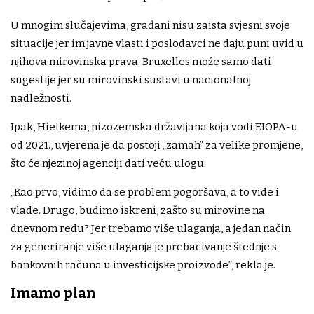
U mnogim slučajevima, građani nisu zaista svjesni svoje
situacije jer im javne vlasti i poslodavci ne daju puni uvid u
njihova mirovinska prava. Bruxelles može samo dati
sugestije jer su mirovinski sustavi u nacionalnoj
nadležnosti.
Ipak, Hielkema, nizozemska državljana koja vodi EIOPA-u
od 2021., uvjerena je da postoji „zamah” za velike promjene,
što će njezinoj agenciji dati veću ulogu.
„Kao prvo, vidimo da se problem pogoršava, a to vide i
vlade. Drugo, budimo iskreni, zašto su mirovine na
dnevnom redu? Jer trebamo više ulaganja, a jedan način
za generiranje više ulaganja je prebacivanje štednje s
bankovnih računa u investicijske proizvode”, rekla je.
Imamo plan