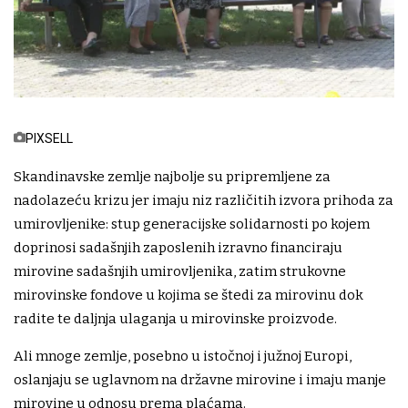
PIXSELL
Skandinavske zemlje najbolje su pripremljene za
nadolazeću krizu jer imaju niz različitih izvora prihoda za
umirovljenike: stup generacijske solidarnosti po kojem
doprinosi sadašnjih zaposlenih izravno financiraju
mirovine sadašnjih umirovljenika, zatim strukovne
mirovinske fondove u kojima se štedi za mirovinu dok
radite te daljnja ulaganja u mirovinske proizvode.
Ali mnoge zemlje, posebno u istočnoj i južnoj Europi,
oslanjaju se uglavnom na državne mirovine i imaju manje
mirovine u odnosu prema plaćama.