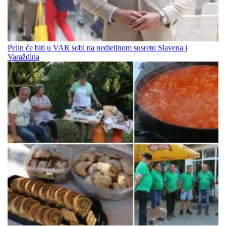
Pejin će biti u VAR sobi na nedjeljnom susretu Slavena i
Varaždina