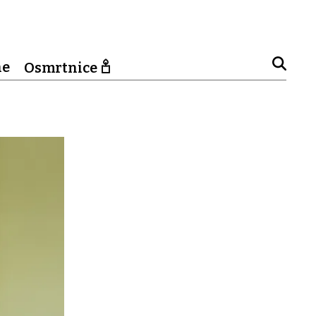
ne
Osmrtnice