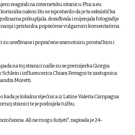
anjem reagirali na internetsku stranicu Phica.eu
korisnika nakon što se ispostavilo da je ta seksistička
godinama prikupljala, dorađivala i mijenjala fotografije
znanja i pristanka, popraćene vulgarnim komentarima.
ici su uređivane i popraćene sramotnim, prostačkim i
ada na toj stranici našle su se premijerka Giorgia
 Schlein i influencerica Chiara Ferragni te zastupnica
andra Moretti.
jelo kada je lokalna vijećnica iz Latine Valeria Campagna
ornoj stranici te je podnijela tužbu.
razočarana. Ali ne mogu šutjeti", napisala je 24-