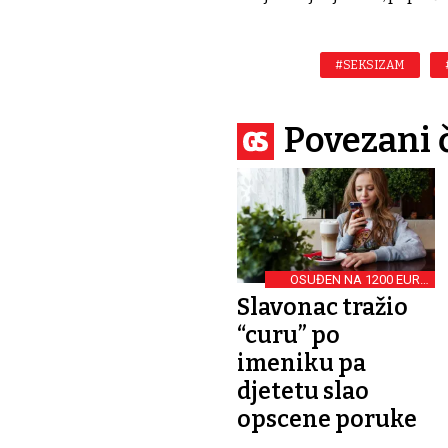
#SEKSIZAM
Povezani 
OSUĐEN NA 1200 EURA
KAZNE
Slavonac tražio
“curu” po
imeniku pa
djetetu slao
opscene poruke