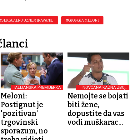
#SEKSUALNO UZNEMIRAVANJE
#GIORGIA MELONI
članci
TALIJANSKA PREMIJERKA
NOVČANA KAZNA ZBOG
RIJEČI:
Meloni:
Nemojte se bojati
Postignut je
biti žene,
'pozitivan'
dopustite da vas
trgovinski
vodi muškarac...
sporazum, no
treba vidjeti