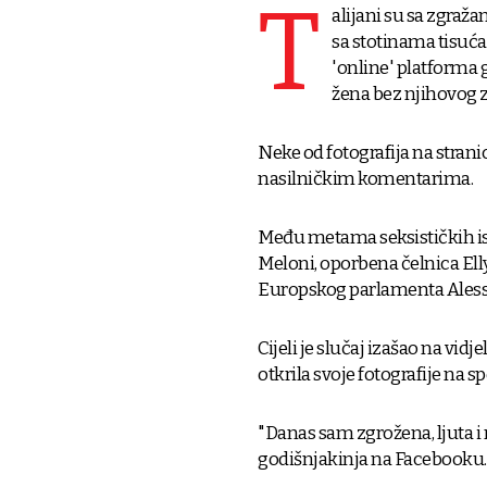
T
alijani su sa zgraž
sa stotinama tisuća 
'online' platforma 
žena bez njihovog 
Neke od fotografija na stran
nasilničkim komentarima.
Među metama seksističkih isp
Meloni, oporbena čelnica Elly
Europskog parlamenta Aless
Cijeli je slučaj izašao na vid
otkrila svoje fotografije na sp
"Danas sam zgrožena, ljuta i 
godišnjakinja na Facebooku.