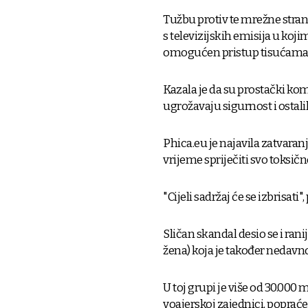
Tužbu protiv te mrežne stranic
s televizijskih emisija u koj
omogućen pristup tisućama 
Kazala je da su prostački kom
ugrožavaju sigurnost i ostali
Phica.eu je najavila zatvaranj
vrijeme spriječiti svo toksič
"Cijeli sadržaj će se izbrisati"
Sličan skandal desio se i ra
žena) koja je također nedavn
U toj grupi je više od 30.000 
voajerskoj zajednici, popra