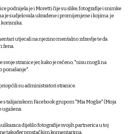
e podnijela je i Moretti čije su slike, fotografije i snimke
ima je sudjelovala ukradene i promijenjene i kojima je
korisnika.
entari utjecali na njezino mentalno zdravlje te da
h žena.
e svoje stranice jer, kako je rečeno, "nisu mogli na
no ponašanje".
, priopćili su administratori stranice.
nije s talijanskom Facebook grupom "Mia Moglie" (Moja
o ugašena.
muškaraca dijelilo fotografije svojih partnerica u toj
ćene također prostačkim komentarima.