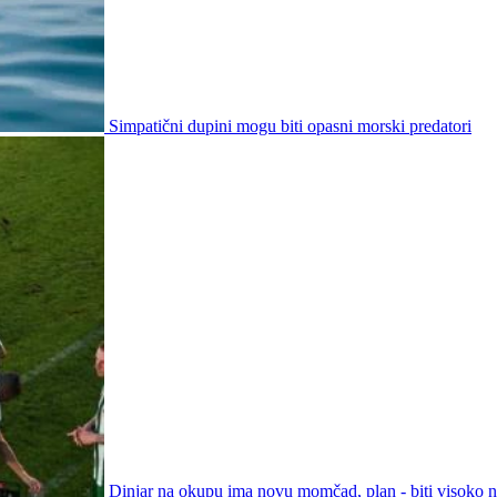
Simpatični dupini mogu biti opasni morski predatori
Dinjar na okupu ima novu momčad, plan - biti visoko na