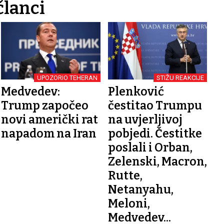
članci
UPOZORIO TEHERAN
STIŽU REAKCIJE
Medvedev:
Plenković
Trump započeo
čestitao Trumpu
novi američki rat
na uvjerljivoj
napadom na Iran
pobjedi. Čestitke
poslali i Orban,
Zelenski, Macron,
Rutte,
Netanyahu,
Meloni,
Medvedev...