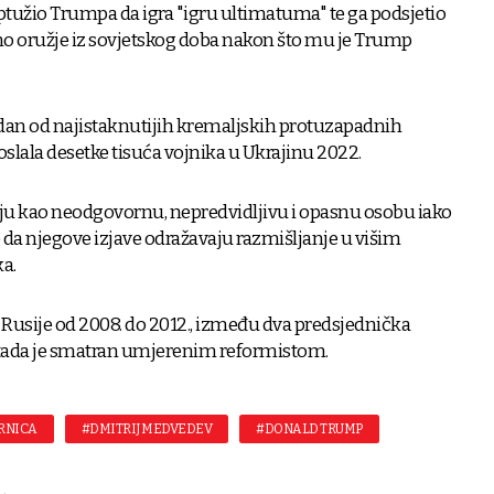
tužio Trumpa da igra "igru ultimatuma" te ga podsjetio
no oružje iz sovjetskog doba nakon što mu je Trump
an od najistaknutijih kremaljskih protuzapadnih
oslala desetke tisuća vojnika u Ukrajinu 2022.
aju kao neodgovornu, nepredvidljivu i opasnu osobu iako
 da njegove izjave odražavaju razmišljanje u višim
a.
Rusije od 2008. do 2012., između dva predsjednička
 tada je smatran umjerenim reformistom.
RNICA
#DMITRIJ MEDVEDEV
#DONALD TRUMP