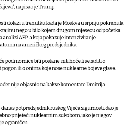
učajeva", napisao je Trump.
sti dolazi u trenutku kada je Moskva u srpnju pokrenula
krajinu nego u bilo kojem drugom mjesecu od početka
ma analizi AFP-a koja pokazuje intenziviranje
matumima američkog predsjednika.
 podmornice biti poslane, niti hoće li se raditi o
ogon ili o onima koje nose nuklearne bojeve glave.
kođer nije objasnio na kakve komentare Dmitrija
 danas potpredsjednik ruskog Vijeća sigurnosti, dao je
sebno prijeteći nuklearnim sukobom, iako je njegov
lje ograničen.