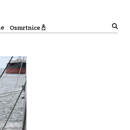
ne
Osmrtnice