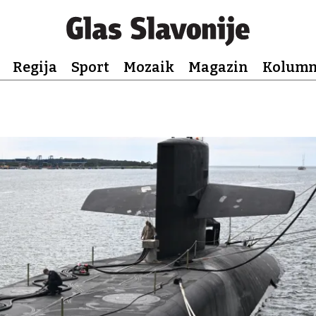
Regija
Sport
Mozaik
Magazin
Kolum