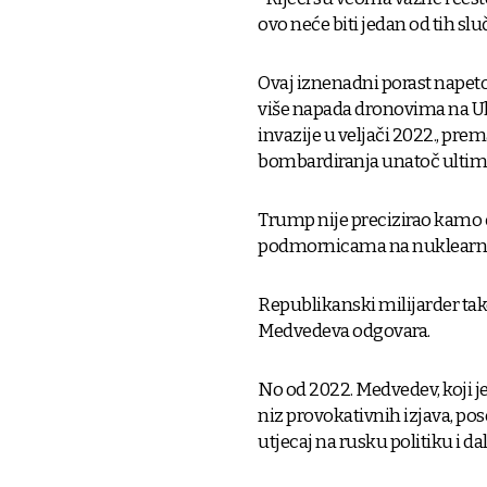
ovo neće biti jedan od tih sl
Ovaj iznenadni porast napeto
više napada dronovima na U
invazije u veljači 2022., pre
bombardiranja unatoč ulti
Trump nije precizirao kamo će
podmornicama na nuklearni p
Republikanski milijarder ta
Medvedeva odgovara.
No od 2022. Medvedev, koji je
niz provokativnih izjava, po
utjecaj na rusku politiku i da