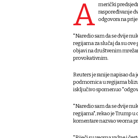
A
merički predsjedn
raspoređivanje dv
odgovora na prije
"Naredio sam da se dvije nu
regijama za slučaj da su ove g
objavi na društvenim mreža
provokativnim.
Reuters je ranije napisao da
podmornica u regijama blizu 
isključivo spomenuo "odgova
"Naredio sam da se dvije nu
regijama", rekao je Trump u
komentare nazvao veoma pr
"Riječi su veoma važne i čes