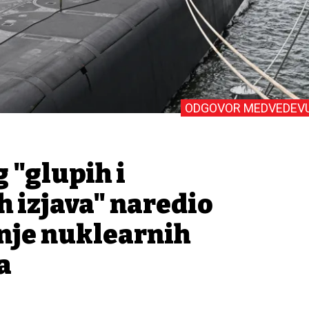
ODGOVOR MEDVEDEV
 "glupih i
h izjava" naredio
anje nuklearnih
a