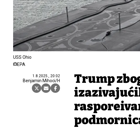
USS Ohio
EPA
Trump zbog
1.8.2025., 20:02
Benjamin Mihoci/H
izazivajući
raspoređiv
podmornic