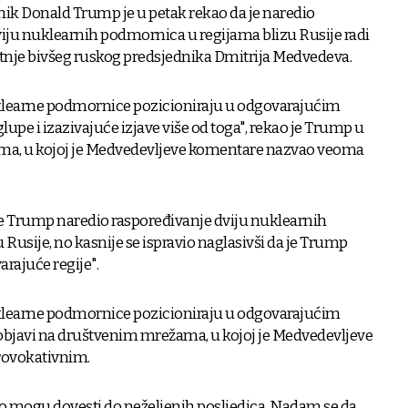
ik Donald Trump je u petak rekao da je naredio
iju nuklearnih podmornica u regijama blizu Rusije radi
tnje bivšeg ruskog predsjednika Dmitrija Medvedeva.
klearne podmornice pozicioniraju u odgovarajućim
lupe i izazivajuće izjave više od toga", rekao je Trump u
ma, u kojoj je Medvedevljeve komentare nazvao veoma
 je Trump naredio raspoređivanje dviju nuklearnih
Rusije, no kasnije se ispravio naglasivši da je Trump
rajuće regije".
klearne podmornice pozicioniraju u odgovarajućim
 objavi na društvenim mrežama, u kojoj je Medvedevljeve
ovokativnim.
to mogu dovesti do neželjenih posljedica. Nadam se da