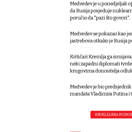
Medvedev je u ponedjeljak op
da Rusija posjeduje nuklear
poručio da "pazi što govori".
Medvedev se pokazao kao jed
jastrebova otkako je Rusija p
Kritičari Kremlja ga ismijav
neki zapadni diplomati tvrde
krugovima donositelja odluk
Medvedev je bio predsjednik 
mandata Vladimira Putina i
#NUKLEARNA PODMO