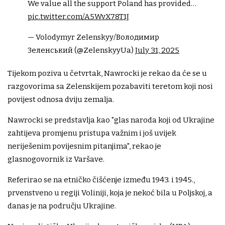
We value all the support Poland has provided…
pic.twitter.com/A5WvX78T1J
— Volodymyr Zelenskyy/Володимир
Зеленський (@ZelenskyyUa)
July 31, 2025
Tijekom poziva u četvrtak, Nawrocki je rekao da će se u
razgovorima sa Zelenskijem pozabaviti teretom koji nosi
povijest odnosa dviju zemalja.
Nawrocki se predstavlja kao "glas naroda koji od Ukrajine
zahtijeva promjenu pristupa važnim i još uvijek
neriješenim povijesnim pitanjima", rekao je
glasnogovornik iz Varšave.
Referirao se na etničko čišćenje između 1943. i 1945.,
prvenstveno u regiji Voliniji, koja je nekoć bila u Poljskoj, a
danas je na području Ukrajine.