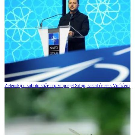
Zelenskij u subotu stiže u prvi posjet Srbiji, sastat će se s Vučićem