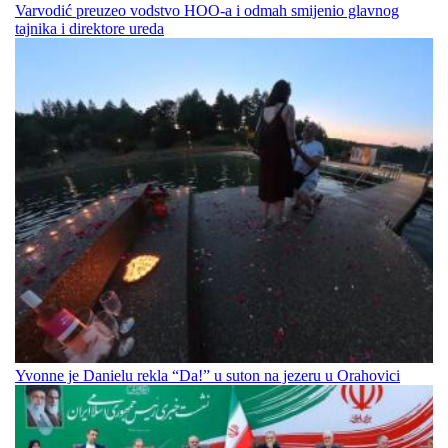
Varvodić preuzeo vodstvo HOO-a i odmah smijenio glavnog
tajnika i direktore ureda
Yvonne je Danielu rekla “Da!” u suton na jezeru u Orahovici