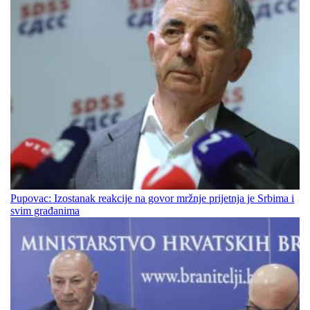
Pupovac: Izostanak reakcije na govor mržnje prijetnja je Srbima i
svim građanima