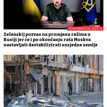
KONFERENCIJA OESS-A
Zelenskij pozvao na promjenu režima u
Rusiji jer će i po okončanju rata Moskva
nastavljati destabilizirati susjedne zemlje