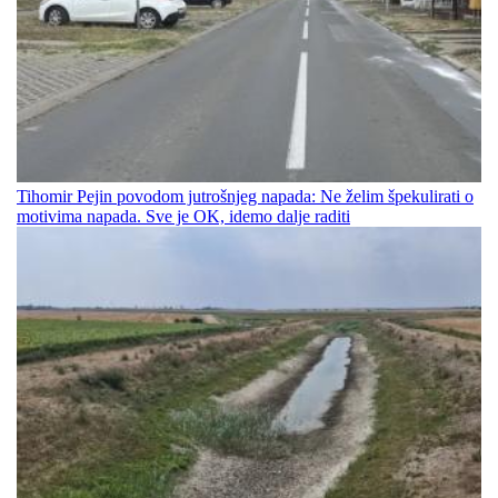
Tihomir Pejin povodom jutrošnjeg napada: Ne želim špekulirati o
motivima napada. Sve je OK, idemo dalje raditi