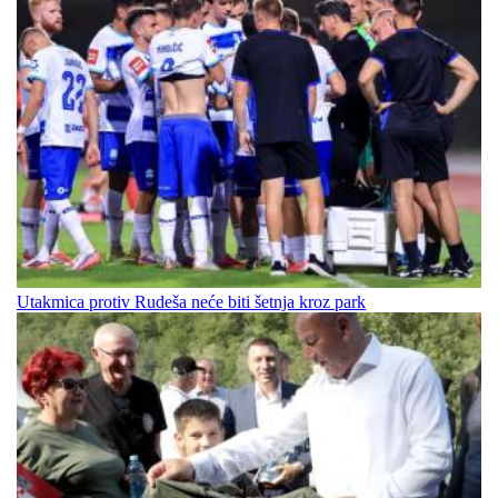
Utakmica protiv Rudeša neće biti šetnja kroz park