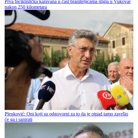
Prva biciklistička karavana u čast braniteljicama stigla u Vukovar
nakon 250 kilometara
Plenković: Oni koji su odgovorni za to da je otpad tamo završio
će ga i sanirati