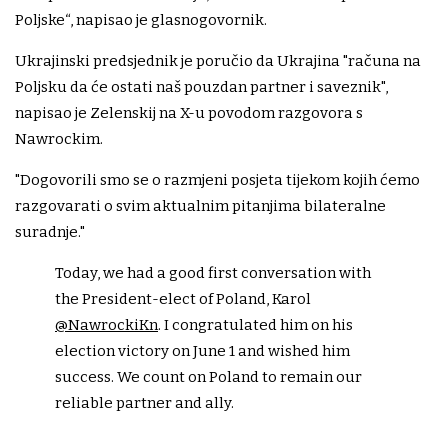
Poljske“, napisao je glasnogovornik.
Ukrajinski predsjednik je poručio da Ukrajina "računa na
Poljsku da će ostati naš pouzdan partner i saveznik",
napisao je Zelenskij na X-u povodom razgovora s
Nawrockim.
"Dogovorili smo se o razmjeni posjeta tijekom kojih ćemo
razgovarati o svim aktualnim pitanjima bilateralne
suradnje."
Today, we had a good first conversation with
the President-elect of Poland, Karol
@NawrockiKn
. I congratulated him on his
election victory on June 1 and wished him
success. We count on Poland to remain our
reliable partner and ally.