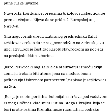
pune ruske invazije.
Nawrocki, koji dužnost preuzima 6. kolovoza, skeptičan je
prema težnjama Kijeva da se pridruži Europskoj uniji i
NATO-u.
Glasnogovornik ureda izabranog predsjednika Rafał
Leśkiewicz rekao da se razgovor održao na Zelenskijevu
inicijativu, koji je čestitao Karolu Nawrockom na pobjedi
na predsjedničkim izborima.
„Karol Nawrocki naglasio je da bi suradnja između dviju
zemalja trebala biti utemeljena na međusobnom
poštovanju i iskrenom partnerstvu“, napisao je Leśkiewicz
na X-u.
„Rusija je neoimperijalna, kolonijalna država pod vodstvom
ratnog zločinca Vladimira Putina. Stoga Ukrajina, koja se
bori protiv režima Kremlja, može računati na podršku