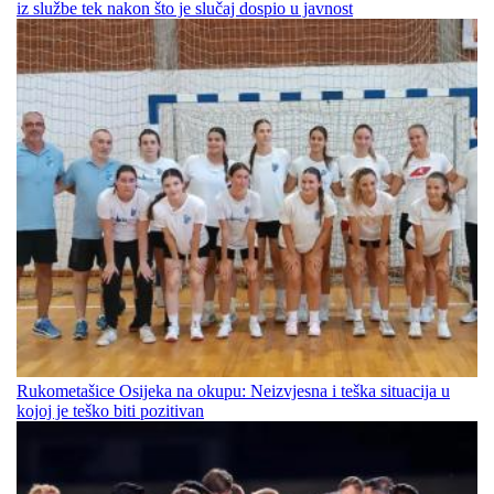
iz službe tek nakon što je slučaj dospio u javnost
Rukometašice Osijeka na okupu: Neizvjesna i teška situacija u
kojoj je teško biti pozitivan