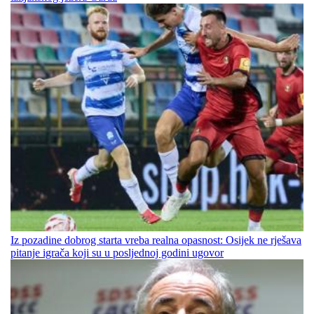
Iz pozadine dobrog starta vreba realna opasnost: Osijek ne rješava
pitanje igrača koji su u posljednoj godini ugovor