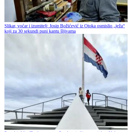
Slikar, voćar i izumitelj: Josip Božićević iz Otoka osmislio „ježa“
koji za 30 sekundi puni kantu šljivama