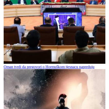
Oman tvrdi da pregovori o Hormuškom tjesnacu napreduju