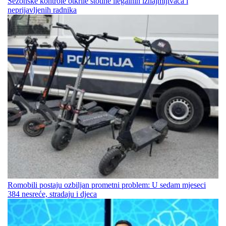
Sezonske kontrole otkrile stotine ilegalnih iznajmljivača i
neprijavljenih radnika
Romobili postaju ozbiljan prometni problem: U sedam mjeseci
384 nesreće, stradaju i djeca