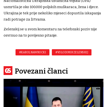
Nacionalistička Ukrajinska ustanička vojska (UPA)
usmrtila je oko 100.000 poljskih muškaraca, žena i djece.
Ukrajina je tek prije nekoliko mjeseci dopustila iskapanja
radi potrage za žrtvama.
Zelenskij se u svom komentaru na telefonski poziv nije
osvrnuo na to povijesno pitanje.
#KAROL NAWROCKI
#VOLODIMIR ZELENSKIJ
Povezani članci