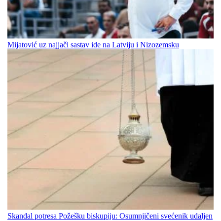
Mijatović uz najjači sastav ide na Latviju i Nizozemsku
Skandal potresa Požešku biskupiju: Osumnjičeni svećenik udaljen