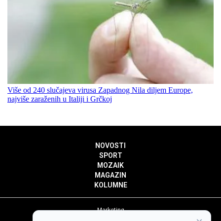
Više od 240 slučajeva virusa Zapadnog Nila diljem Europe,
najviše zaraženih u Italiji i Grčkoj
NOVOSTI
SPORT
MOZAIK
MAGAZIN
KOLUMNE
Marketing
Politika privatnosti