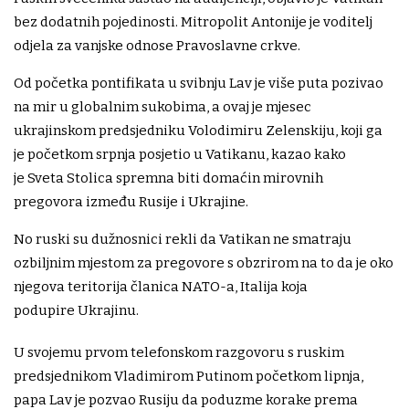
bez dodatnih pojedinosti. Mitropolit Antonije je voditelj
odjela za vanjske odnose Pravoslavne crkve.
Od početka pontifikata u svibnju Lav je više puta pozivao
na mir u globalnim sukobima, a ovaj je mjesec
ukrajinskom predsjedniku Volodimiru Zelenskiju, koji ga
je početkom srpnja posjetio u Vatikanu, kazao kako
je Sveta Stolica spremna biti domaćin mirovnih
pregovora između Rusije i Ukrajine.
No ruski su dužnosnici rekli da Vatikan ne smatraju
ozbiljnim mjestom za pregovore s obzrirom na to da je oko
njegova teritorija članica NATO-a, Italija koja
podupire Ukrajinu.
U svojemu prvom telefonskom razgovoru s ruskim
predsjednikom Vladimirom Putinom početkom lipnja,
papa Lav je pozvao Rusiju da poduzme korake prema