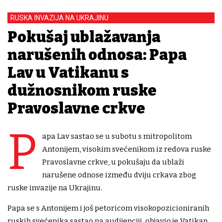
RUSKA INVAZIJA NA UKRAJINU
Pokušaj ublažavanja
narušenih odnosa: Papa
Lav u Vatikanu s
dužnosnikom ruske
Pravoslavne crkve
P
apa Lav sastao se u subotu s mitropolitom
Antonijem, visokim svećenikom iz redova ruske
Pravoslavne crkve, u pokušaju da ublaži
narušene odnose između dviju crkava zbog
ruske invazije na Ukrajinu.
Papa se s Antonijem i još petoricom visokopozicioniranih
ruskih svećenika sastao na audijenciji, objavio je Vatikan