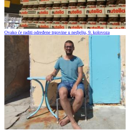
Ovako će raditi određene trgovine u nedjelju, 9. kolovoza