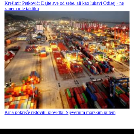
Krešimir Petković: Dajte sve od sebe, ali kao lukavi Odisej - ne
zanemarite taktiku
Kina pokreće redovitu plovidbu Sjevernim morskim putem