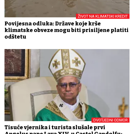
ŽIVOT NA KLIMATSKI KREDIT
Povijesna odluka: Države koje krše
klimatske obveze mogu biti prisiljene platiti
odštetu
DVOTJEDNI ODMOR
Tisuće vjernika i turista slušale prvi
Angelus pape Lava XIV. u Castel Gandolfu: