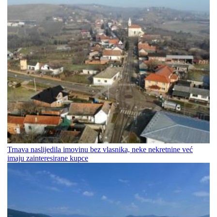
Trnava naslijedila imovinu bez vlasnika, neke nekretnine već
imaju zainteresirane kupce