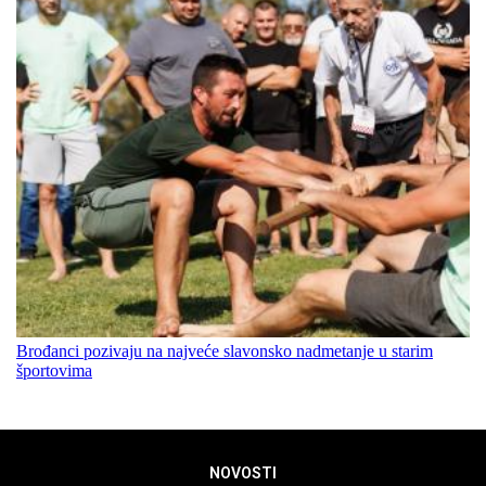
Brođanci pozivaju na najveće slavonsko nadmetanje u starim
športovima
NOVOSTI