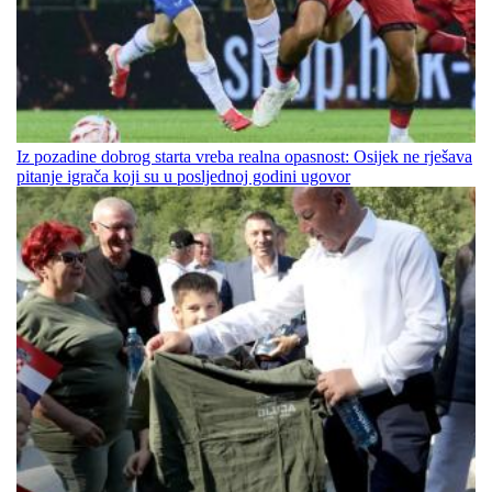
Iz pozadine dobrog starta vreba realna opasnost: Osijek ne rješava
pitanje igrača koji su u posljednoj godini ugovor