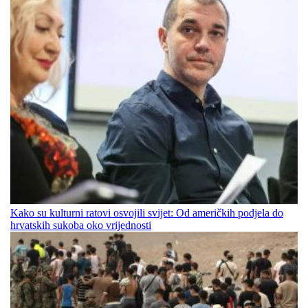
Kako su kulturni ratovi osvojili svijet: Od američkih podjela do
hrvatskih sukoba oko vrijednosti