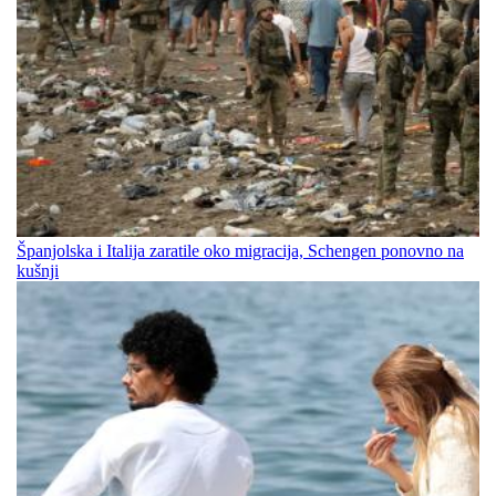
Španjolska i Italija zaratile oko migracija, Schengen ponovno na
kušnji