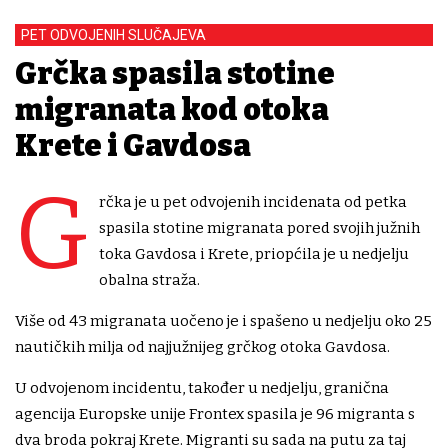
PET ODVOJENIH SLUČAJEVA
Grčka spasila stotine
migranata kod otoka
Krete i Gavdosa
G
rčka je u pet odvojenih incidenata od petka
spasila stotine migranata pored svojih južnih
toka Gavdosa i Krete, priopćila je u nedjelju
obalna straža.
Više od 43 migranata uočeno je i spašeno u nedjelju oko 25
nautičkih milja od najjužnijeg grčkog otoka Gavdosa.
U odvojenom incidentu, također u nedjelju, granična
agencija Europske unije Frontex spasila je 96 migranta s
dva broda pokraj Krete. Migranti su sada na putu za taj