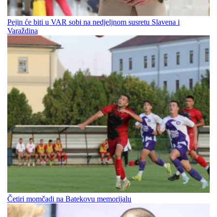
Pejin će biti u VAR sobi na nedjeljnom susretu Slavena i
Varaždina
Četiri momčadi na Batekovu memorijalu