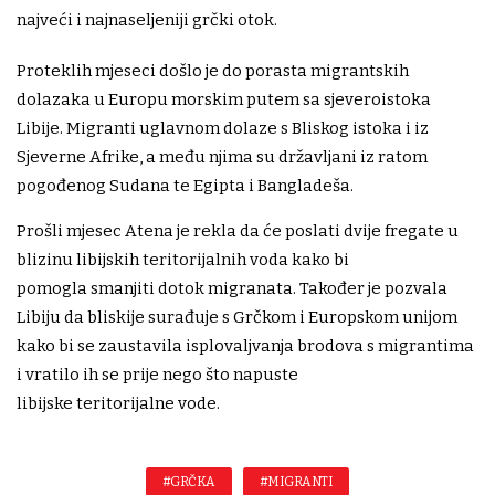
najveći i najnaseljeniji grčki otok.
Proteklih mjeseci došlo je do porasta migrantskih
dolazaka u Europu morskim putem sa sjeveroistoka
Libije. Migranti uglavnom dolaze s Bliskog istoka i iz
Sjeverne Afrike, a među njima su državljani iz ratom
pogođenog Sudana te Egipta i Bangladeša.
Prošli mjesec Atena je rekla da će poslati dvije fregate u
blizinu libijskih teritorijalnih voda kako bi
pomogla smanjiti dotok migranata. Također je pozvala
Libiju da bliskije surađuje s Grčkom i Europskom unijom
kako bi se zaustavila isplovaljvanja brodova s migrantima
i vratilo ih se prije nego što napuste
libijske teritorijalne vode.
#GRČKA
#MIGRANTI