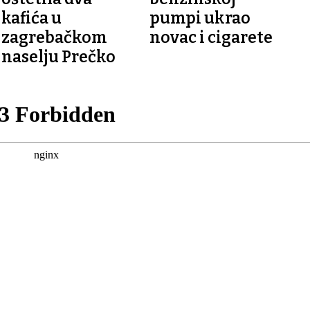
kafića u
pumpi ukrao
zagrebačkom
novac i cigarete
naselju Prečko