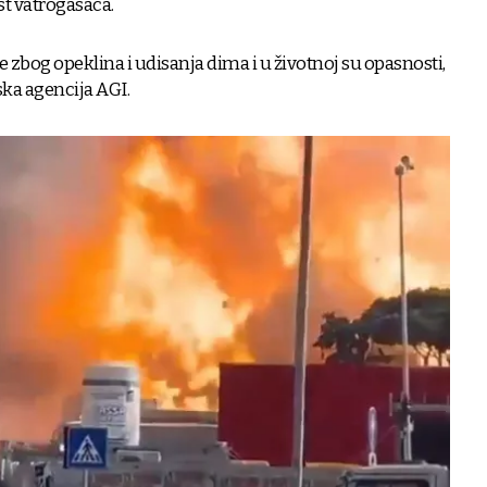
st vatrogasaca.
e zbog opeklina i udisanja dima i u životnoj su opasnosti,
nska agencija AGI.