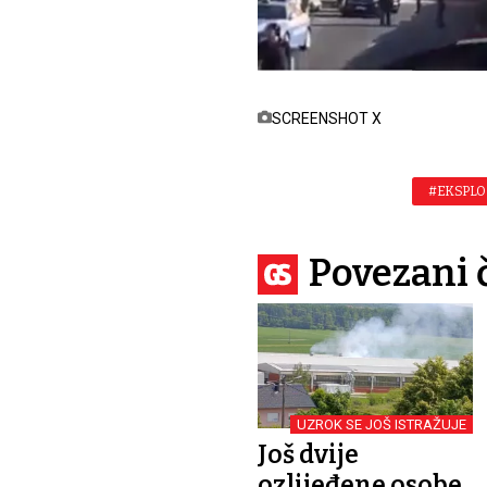
SCREENSHOT X
#EKSPLO
Povezani 
UZROK SE JOŠ ISTRAŽUJE
Još dvije
ozlijeđene osobe