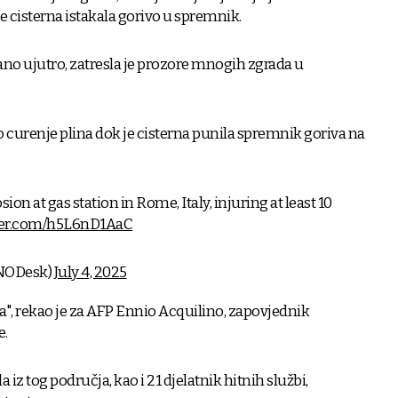
e cisterna istakala gorivo u spremnik.
rano ujutro, zatresla je prozore mnogih zgrada u
lo curenje plina dok je cisterna punila spremnik goriva na
n at gas station in Rome, Italy, injuring at least 10
tter.com/h5L6nD1AaC
NODesk)
July 4, 2025
a", rekao je za AFP Ennio Acquilino, zapovjednik
e.
 iz tog područja, kao i 21 djelatnik hitnih službi,