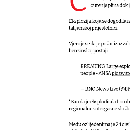
Č
curenje plina dok j
Eksplozija, koja se dogodila 
talijanskoj prijestolnici.
Vjeruje se da je požar izazva
benzinskoj postaji.
BREAKING: Large explosio
people - ANSA
pic.twi
— BNO News Live (@B
"Kao da je eksplodirala bomb
regionalne vatrogasne služb
Među ozlijeđenima je 24 civila