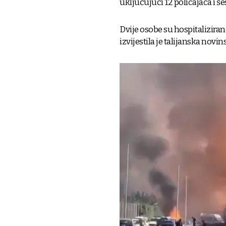
uključujući 12 policajaca i še
Dvije osobe su hospitaliziran
izvijestila je talijanska novi