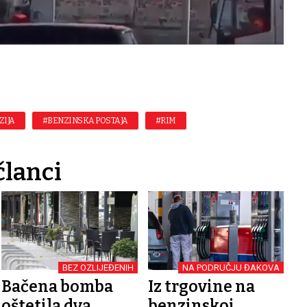
ZIJA
#BENZINSKA POSTAJA
#RIM
članci
BEZ OZLIJEĐENIH
NA PODRUČJU ĐAKOVA
Bačena bomba
Iz trgovine na
oštetila dva
benzinskoj