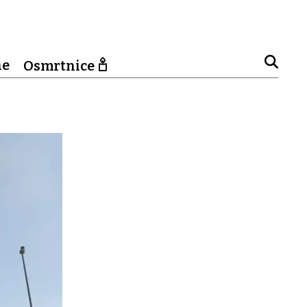
ne
Osmrtnice