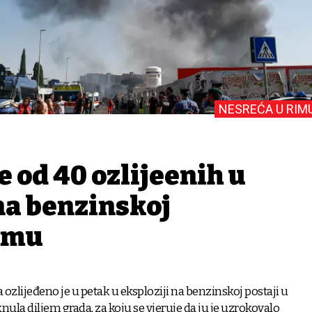
NESREĆA U RIM
e od 40 ozlijeđenih u
na benzinskoj
Rimu
a ozlijeđeno je u petak u eksploziji na benzinskoj postaji u
nula diljem grada, za koju se vjeruje da ju je uzrokovalo