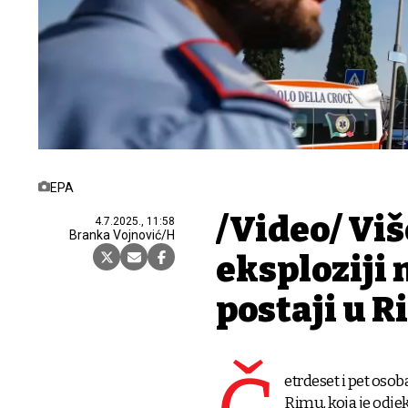
EPA
/Video/ Viš
4.7.2025., 11:58
Branka Vojnović/H
eksploziji 
postaji u 
etrdeset i pet osob
Rimu, koja je odjek